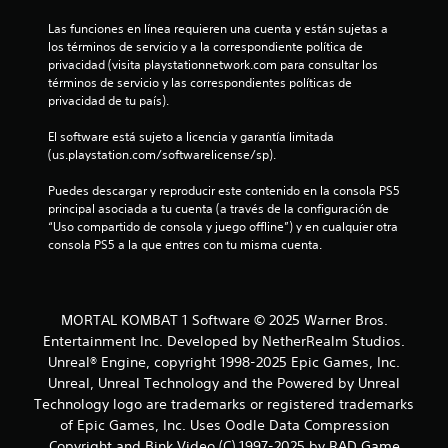
l
Las funciones en línea requieren una cuenta y están sujetas a 
d
los términos de servicio y a la correspondiente política de 
privacidad (visita playstationnetwork.com para consultar los 
e
términos de servicio y las correspondientes políticas de 
privacidad de tu país).
6
El software está sujeto a licencia y garantía limitada 
8
(us.playstation.com/softwarelicense/sp).
3
Puedes descargar y reproducir este contenido en la consola PS5 
principal asociada a tu cuenta (a través de la configuración de 
c
“Uso compartido de consola y juego offline”) y en cualquier otra 
consola PS5 a la que entres con tu misma cuenta.
a
l
MORTAL KOMBAT 1 Software © 2025 Warner Bros.
i
Entertainment Inc. Developed by NetherRealm Studios.
Unreal® Engine, copyright 1998-2025 Epic Games, Inc.
f
Unreal, Unreal Technology and the Powered by Unreal
i
Technology logo are trademarks or registered trademarks
of Epic Games, Inc. Uses Oodle Data Compression
c
Copyright and Bink Video (C) 1997-2025 by RAD Game