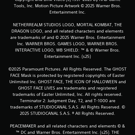
Tools, Inc. Motion Picture Artwork © 2025 Warner Bros.
a
Entertainment Inc.
c
NETHERREALM STUDIOS LOGO, MORTAL KOMBAT, THE
i
DRAGON LOGO, and all related characters and elements
are trademarks of and © 2025 Warner Bros. Entertainment
o
Inc. WARNER BROS. GAMES LOGO, WARNER BROS.
INTERACTIVE LOGO, WB SHIELD: ™ & © Warner Bros.
n
Entertainment Inc. (s25)
e
©2025 Paramount Pictures. All Rights Reserved. The GHOST
s
FACE Mask is protected by registered copyrights of Easter
Unlimited Inc. GHOST FACE, THE ICON OF HALLOWEEN and
GHOST FACE LIVES are trademarks and registered
trademarks of Easter Unlimited, Inc. All rights reserved.
Terminator 2: Judgment Day, T2, and T-1000 are
trademarks of STUDIOCANAL S.A.S. All Rights Reserved. ©
2025 STUDIOCANAL S.A.S. ® All Rights Reserved.
PEACEMAKER and all related characters and elements © &
™ DC and Warner Bros. Entertainment Inc. (s25). THE