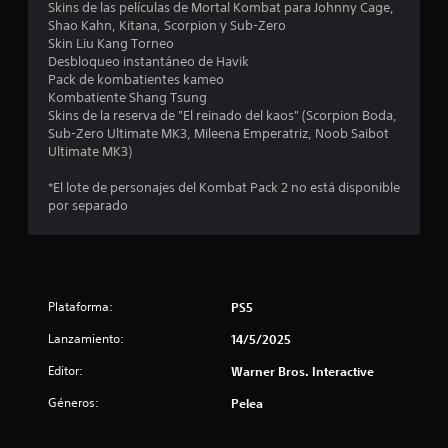
l
Skins de las películas de Mortal Kombat para Johnny Cage,
Shao Kahn, Kitana, Scorpion y Sub-Zero
l
Skin Liu Kang Torneo
Desbloqueo instantáneo de Havik
a
Pack de kombatientes kameo
Kombatiente Shang Tsung
s
Skins de la reserva de "El reinado del kaos" (Scorpion Boda,
Sub-Zero Ultimate MK3, Mileena Emperatriz, Noob Saibot
e
Ultimate MK3)
n
*El lote de personajes del Kombat Pack 2 no está disponible
por separado
u
n
t
Plataforma:
PS5
o
Lanzamiento:
14/5/2025
t
Editor:
Warner Bros. Interactive
Géneros:
Pelea
a