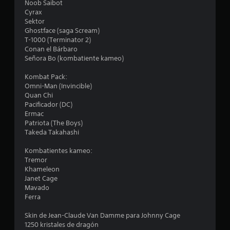
d
Noob Saibot
Cyrax
e
Sektor
Ghostface (saga Scream)
c
T-1000 (Terminator 2)
Conan el Bárbaro
i
Señora Bo (kombatiente kameo)
Kombat Pack:
n
Omni-Man (Invincible)
Quan Chi
c
Pacificador (DC)
Ermac
o
Patriota (The Boys)
Takeda Takahashi
e
Kombatientes kameo:
s
Tremor
Khameleon
t
Janet Cage
Mavado
r
Ferra
e
Skin de Jean-Claude Van Damme para Johnny Cage
1250 kristales de dragón