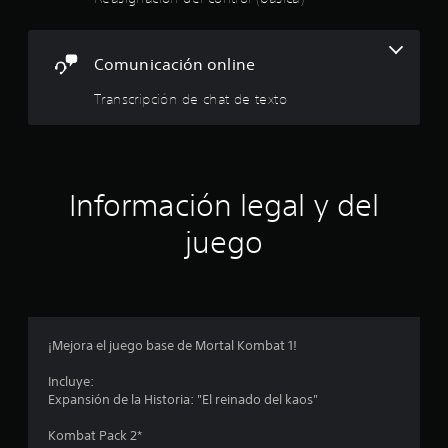
.
u
a
3
l
Comunicación online
r
6
e
Transcripción de chat de texto
d
e
e
d
s
o
r
t
.
Información legal y del
r
juego
e
l
l
¡Mejora el juego base de Mortal Kombat 1!
a
Incluye:
Expansión de la Historia: "El reinado del kaos"
s
Kombat Pack 2*