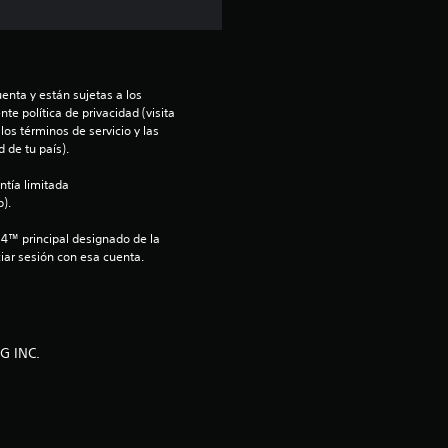
p
r
enta y están sujetas a los 
o
te política de privacidad (visita 
os términos de servicio y las 
m
 de tu país).
ntía limitada 
e
).
d
S4™ principal designado de la 
iar sesión con esa cuenta.
i
o
G INC.
:
5