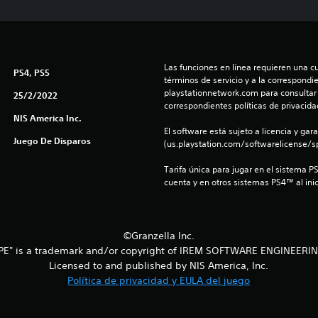
Las funciones en línea requieren una cu
PS4, PS5
términos de servicio y a la correspondien
playstationnetwork.com para consultar l
25/2/2022
correspondientes políticas de privacidad
NIS America Inc.
El software está sujeto a licencia y gara
Juego De Disparos
(us.playstation.com/softwarelicense/sp
Tarifa única para jugar en el sistema P
cuenta y en otros sistemas PS4™ al inic
©Granzella Inc.
PE" is a trademark and/or copyright of IREM SOFTWARE ENGINEERIN
Licensed to and published by NIS America, Inc.
Política de privacidad y EULA del juego