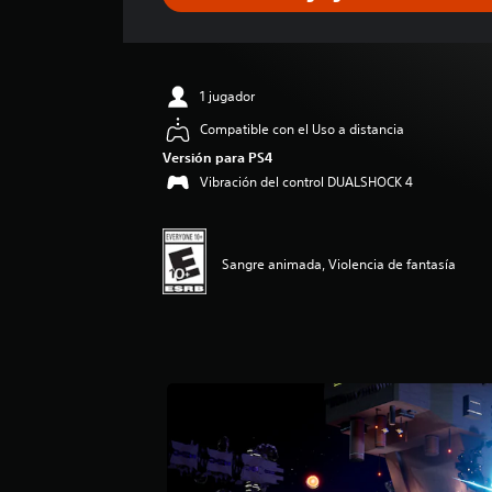
c
a
c
i
ó
1 jugador
n
p
Compatible con el Uso a distancia
r
Versión para PS4
o
Vibración del control DUALSHOCK 4
m
e
d
i
Sangre animada, Violencia de fantasía
o
:
5
e
s
t
r
e
l
l
a