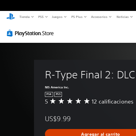
Tienda
PS5
Juegos
PS Plus
Accesorios
Noticias
R-Type Final 2: DLC
NIS America Inc.
PS4
PS5
5
12 calificaciones
C
a
l
US$9.99
i
f
i
Agregar al carrito