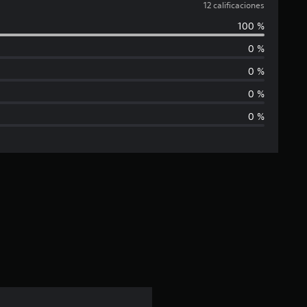
a
12 calificaciones
100 %
l
0 %
i
0 %
f
0 %
0 %
i
c
a
c
i
ó
n