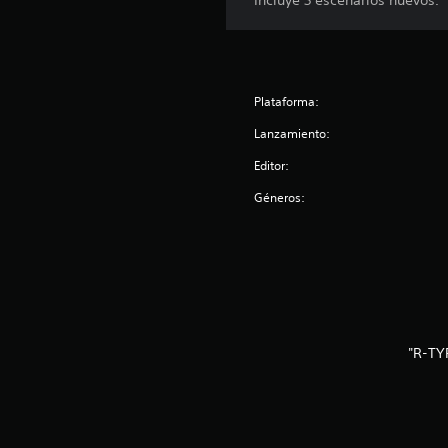
Incluye 3 escenarios nuevos.
Plataforma:
Lanzamiento:
Editor:
Géneros:
"R-TY