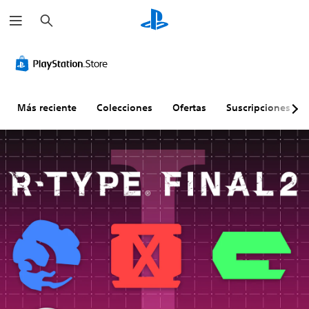
B
u
s
c
a
r
Más reciente
Colecciones
Ofertas
Suscripciones