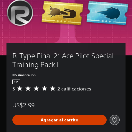
R-Type Final 2: Ace Pilot Special 
Training Pack I
NIS America Inc.
PS4
5
2 calificaciones
C
a
l
US$2.99
i
f
i
Agregar al carrito
c
a
c