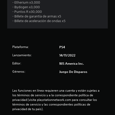
- Etherium x3,000
e
- Bydogen x3,000
- Puntos R x30,000
d
- Billete de garantía de armas x5
- Billete de aceleración de ondas x5
i
o
:
Plataforma:
PS4
5
Lanzamiento:
14/11/2022
e
Editor:
NIS America Inc.
Géneros:
s
Juego De Disparos
t
Las funciones en línea requieren una cuenta y están sujetas a 
r
los términos de servicio y a la correspondiente política de 
privacidad (visita playstationnetwork.com para consultar los 
e
términos de servicio y las correspondientes políticas de 
privacidad de tu país).
l