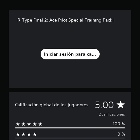
i
n
c
R-Type Final 2: Ace Pilot Special Training Pack I
o
e
s
t
r
e
Iniciar sesión para calificar
l
l
a
s
e
n
u
n
t
C
5.00
Calificación global de los jugadores
o
t
a
2 calificaciones
a
100 %
l
l
d
0 %
e
i