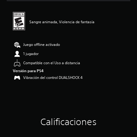
i
ó
n
p
Sangre animada, Violencia de fantasía
r
o
m
e
Juego offline activado
d
1 jugador
i
o
Compatible con el Uso a distancia
:
Versión para PS4
5
e
Vibración del control DUALSHOCK 4
s
t
r
e
l
l
a
Calificaciones
s
d
e
c