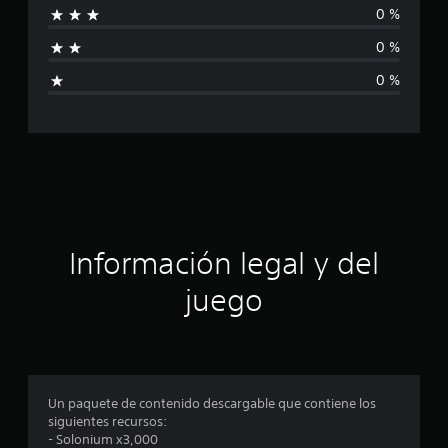
2
0 %
c
f
a
0 %
l
i
i
0 %
f
c
i
c
a
a
c
c
i
o
i
n
e
ó
s
Información legal y del
n
juego
p
r
o
Un paquete de contenido descargable que contiene los
siguientes recursos:
m
- Solonium x3,000