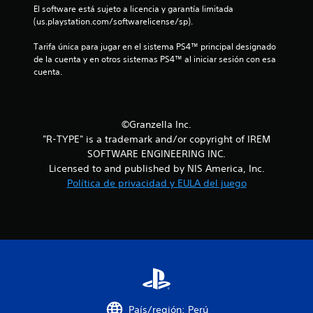
El software está sujeto a licencia y garantía limitada 
l
(us.playstation.com/softwarelicense/sp).
a
Tarifa única para jugar en el sistema PS4™ principal designado 
de la cuenta y en otros sistemas PS4™ al iniciar sesión con esa 
s
cuenta.
d
e
©Granzella Inc.
"R-TYPE" is a trademark and/or copyright of IREM
c
SOFTWARE ENGINEERING INC.
i
Licensed to and published by NIS America, Inc.
Política de privacidad y EULA del juego
n
c
o
e
s
País/región: Perú