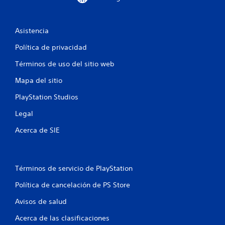
t
r
Asistencia
e
Política de privacidad
l
Términos de uso del sitio web
Mapa del sitio
l
PlayStation Studios
a
Legal
s
Acerca de SIE
e
n
Términos de servicio de PlayStation
u
Política de cancelación de PS Store
n
Avisos de salud
t
Acerca de las clasificaciones