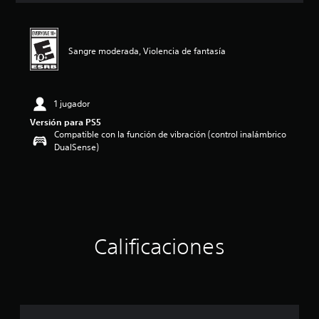
i
ó
n
p
Sangre moderada, Violencia de fantasía
r
o
m
e
1 jugador
d
Versión para PS5
i
Compatible con la función de vibración (control inalámbrico
o
DualSense)
:
4
.
5
e
s
t
Calificaciones
r
e
l
l
a
s
d