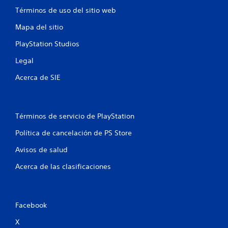
s
Términos de uso del sitio web
t
Mapa del sitio
PlayStation Studios
r
Legal
e
Acerca de SIE
l
l
Términos de servicio de PlayStation
a
Política de cancelación de PS Store
s
Avisos de salud
e
Acerca de las clasificaciones
n
u
Facebook
n
X