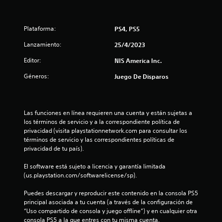
d
Plataforma:
PS4, PS5
i
Lanzamiento:
25/4/2023
o
Editor:
NIS America Inc.
:
Géneros:
Juego De Disparos
4
.
Las funciones en línea requieren una cuenta y están sujetas a 
5
los términos de servicio y a la correspondiente política de 
privacidad (visita playstationnetwork.com para consultar los 
e
términos de servicio y las correspondientes políticas de 
privacidad de tu país).
s
El software está sujeto a licencia y garantía limitada 
(us.playstation.com/softwarelicense/sp).
t
Puedes descargar y reproducir este contenido en la consola PS5 
r
principal asociada a tu cuenta (a través de la configuración de 
“Uso compartido de consola y juego offline”) y en cualquier otra 
e
consola PS5 a la que entres con tu misma cuenta.