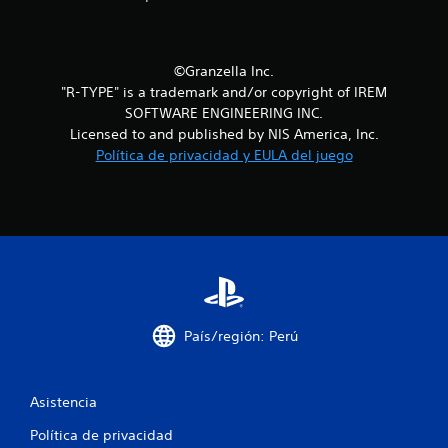
l
l
©Granzella Inc.
"R-TYPE" is a trademark and/or copyright of IREM
a
SOFTWARE ENGINEERING INC.
s
Licensed to and published by NIS America, Inc.
Política de privacidad y EULA del juego
d
e
c
i
n
País/región: Perú
c
o
Asistencia
e
Política de privacidad