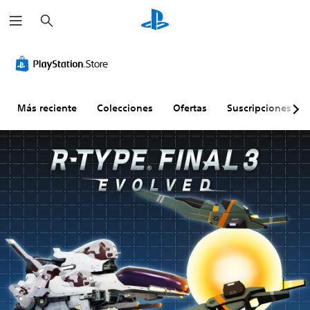
B
u
s
c
a
r
Más reciente
Colecciones
Ofertas
Suscripciones