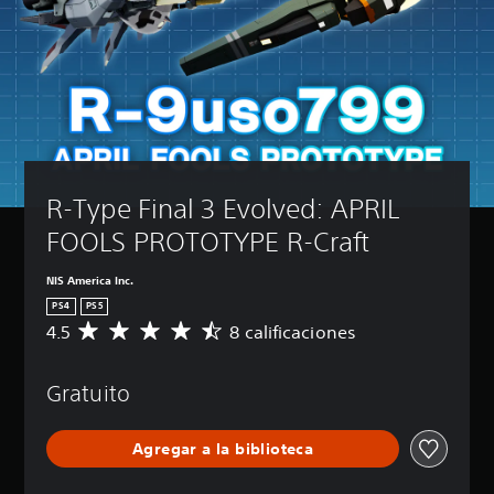
R-Type Final 3 Evolved: APRIL 
FOOLS PROTOTYPE R-Craft
NIS America Inc.
PS4
PS5
4.5
8 calificaciones
C
a
l
Gratuito
i
f
i
Agregar a la biblioteca
c
a
c