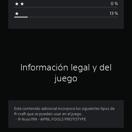
d
0 %
e
i
8
13 %
c
c
a
l
a
i
f
c
i
c
i
a
c
ó
i
Información legal y del
o
n
n
juego
e
p
s
r
o
Este contenido adicional incorpora los siguientes tipos de
R-craft que se pueden usar en el juego.
m
・R-9uso799 - APRIL FOOLS PROTOTYPE
e