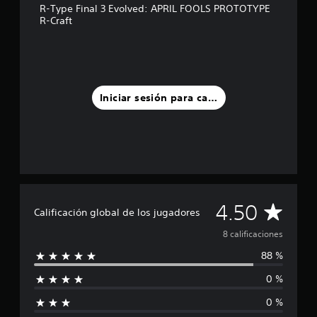
R-Type Final 3 Evolved: APRIL FOOLS PROTOTYPE
e
R-Craft
c
i
n
c
o
e
Iniciar sesión para calificar
s
t
r
e
l
l
a
s
e
C
4.50
Calificación global de los jugadores
n
u
a
8 calificaciones
n
t
88 %
l
o
0 %
t
i
a
0 %
l
f