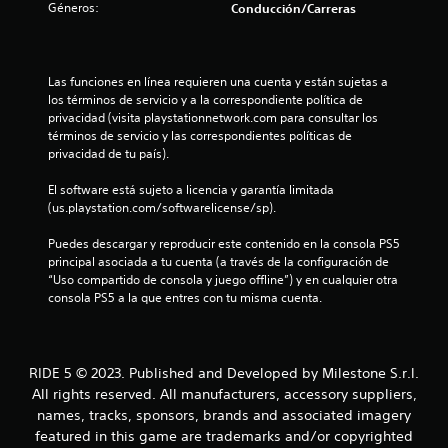
e
Géneros:
Conducción/Carreras
l
l
Las funciones en línea requieren una cuenta y están sujetas a 
los términos de servicio y a la correspondiente política de 
a
privacidad (visita playstationnetwork.com para consultar los 
términos de servicio y las correspondientes políticas de 
s
privacidad de tu país).
d
El software está sujeto a licencia y garantía limitada 
(us.playstation.com/softwarelicense/sp).
e
Puedes descargar y reproducir este contenido en la consola PS5 
c
principal asociada a tu cuenta (a través de la configuración de 
“Uso compartido de consola y juego offline”) y en cualquier otra 
i
consola PS5 a la que entres con tu misma cuenta.
n
c
RIDE 5 © 2023. Published and Developed by Milestone S.r.l.
All rights reserved. All manufacturers, accessory suppliers,
o
names, tracks, sponsors, brands and associated imagery
featured in this game are trademarks and/or copyrighted
e