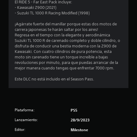
o
El RIDE 5 - Far East Pack incluye:
- Kawasaki Z900 (2021)
m
- Suzuki TL 1000 R Racing Modified (1998)
e
¡Agárrate fuerte del manillar porque estas dos motos de
carrera japonesas te harán saltar por los aires!
d
Regresa en el tiempo con la elegante y aerodinámica
Suzuki TL 1000 R de carenado completo y doble cilindro, o
i
disfruta de conducir una bestia moderna con la Z900 de
Kawasaki. Con cuatro cilindros de pura potencia, esta
o
moto sin carenado tiene un torque increíble a bajas
revoluciones por minuto, para que puedas arrancar de la
:
mejor manera cuando tengas que enfrentar 7000 rpm.
3
Este DLC no está incluido en el Season Pass.
e
s
Plataforma:
PS5
t
Lanzamiento:
28/9/2023
r
Editor:
Milestone