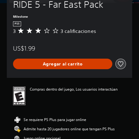
RIDE 5 - Far East Pack
Milestone
PS5
3
3 calificaciones
C
a
l
US$1.99
i
f
i
Agregar al carrito
c
a
c
i
ó
Compras dentro del juego, Los usuarios interactúan
n
p
r
o
m
Se requiere PS Plus para jugar online
e
d
Admite hasta 20 jugadores online que tengan PS Plus
i
o
Juego online opcional