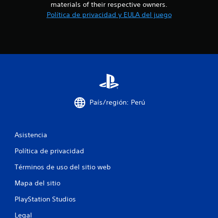
materials of their respective owners.
s
Política de privacidad y EULA del juego
t
r
e
l
País/región: Perú
l
a
Asistencia
s
Política de privacidad
e
Términos de uso del sitio web
n
Mapa del sitio
u
PlayStation Studios
n
Legal