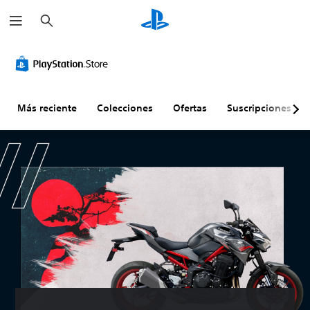
B
u
s
c
a
r
Más reciente
Colecciones
Ofertas
Suscripciones