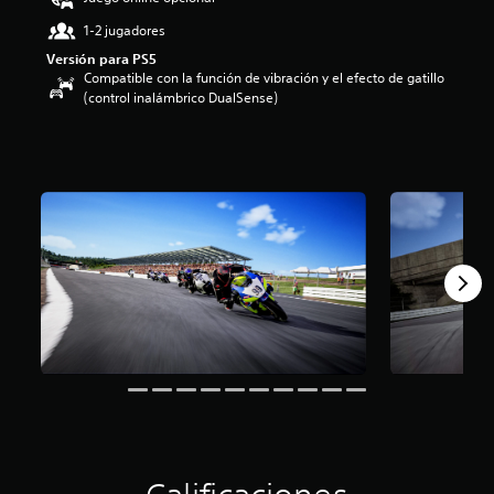
:
1-2 jugadores
3
e
Versión para PS5
s
Compatible con la función de vibración y el efecto de gatillo
t
(control inalámbrico DualSense)
r
e
l
l
a
s
d
e
c
i
n
c
o
e
s
t
r
e
l
l