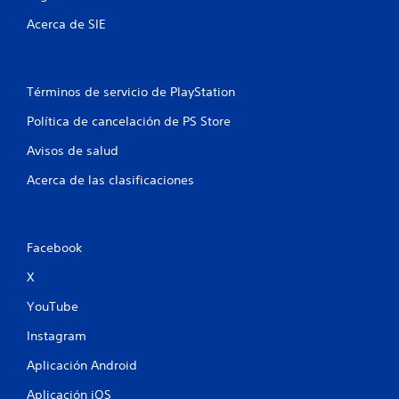
t
Acerca de SIE
o
t
Términos de servicio de PlayStation
a
Política de cancelación de PS Store
Avisos de salud
l
Acerca de las clasificaciones
d
e
Facebook
3
X
c
YouTube
a
Instagram
l
Aplicación Android
i
Aplicación iOS