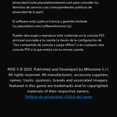
s
privacidad (visita playstationnetwork.com para consultar los 
términos de servicio y las correspondientes políticas de 
t
privacidad de tu país).
r
El software está sujeto a licencia y garantía limitada 
(us.playstation.com/softwarelicense/sp).
e
Puedes descargar y reproducir este contenido en la consola PS5 
l
principal asociada a tu cuenta (a través de la configuración de 
“Uso compartido de consola y juego offline”) y en cualquier otra 
l
consola PS5 a la que entres con tu misma cuenta.
a
s
RIDE 5 © 2023. Published and Developed by Milestone S.r.l.
All rights reserved. All manufacturers, accessory suppliers,
d
names, tracks, sponsors, brands and associated imagery
e
featured in this game are trademarks and/or copyrighted
materials of their respective owners.
c
Política de privacidad y EULA del juego
i
n