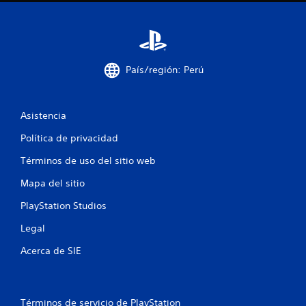
c
o
e
País/región: Perú
s
Asistencia
t
Política de privacidad
r
Términos de uso del sitio web
e
Mapa del sitio
l
PlayStation Studios
l
Legal
a
Acerca de SIE
s
e
Términos de servicio de PlayStation