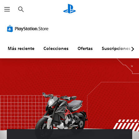
B
u
s
c
a
r
Más reciente
Colecciones
Ofertas
Suscripciones