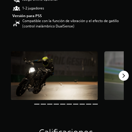
:
1-2 jugadores
4
.
Versión para PS5
2
Compatible con la función de vibración y el efecto de gatillo
9
(control inalámbrico DualSense)
e
s
t
r
e
l
l
a
s
d
e
c
i
n
c
o
e
s
t
r