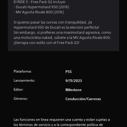
o
El RIDE 5 - Free Pack 02 incluye:
- Ducati Hypermotard 950 (2019)
m
- MV Agusta Rivale 800 (2016)
e
Si quieres pasar las curvas con tranquilidad, ¡la
Hypermotard 950 de Ducati es la elección perfecta!
d
Sin embargo, si prefieres una maximotard agresiva, como
una motocicleta naked, súbete a la MV Agusta Rivale 800.
i
¡Derrapa con estilo con el Free Pack 02!
o
:
Plataforma:
PS5
4
Lanzamiento:
9/11/2023
.
Editor:
Milestone
2
Géneros:
Conducción/Carreras
9
e
Las funciones en línea requieren una cuenta y están sujetas a 
los términos de servicio y a la correspondiente política de 