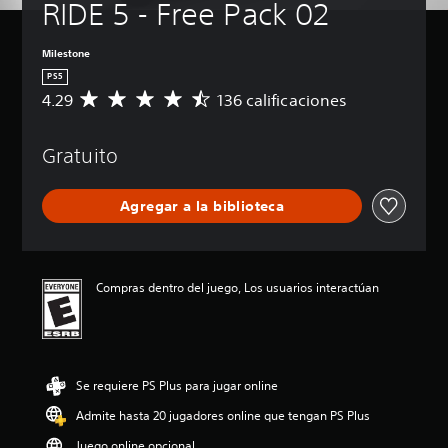
RIDE 5 - Free Pack 02
Milestone
PS5
4.29
136 calificaciones
C
a
l
Gratuito
i
f
i
Agregar a la biblioteca
c
a
c
i
ó
Compras dentro del juego, Los usuarios interactúan
n
p
r
o
m
Se requiere PS Plus para jugar online
e
d
Admite hasta 20 jugadores online que tengan PS Plus
i
o
Juego online opcional