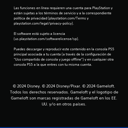
u
c
r
e
Las funciones en línea requieren una cuenta para PlayStation y 
d
n
s
están sujetas a los términos de servicio y a la correspondiente 
a
i
política de privacidad (playstation.com/Terms y 
t
t
d
playstation.com/legal/privacy-policy).
o
a
o
r
d
El software está sujeto a licencia 
d
i
(us.playstation.com/softwarelicense/sp).
t
e
o
u
Puedes descargar y reproducir este contenido en la consola PS5 
s
a
s
principal asociada a tu cuenta (a través de la configuración de 
d
a
“Uso compartido de consola y juego offline”) y en cualquier otra 
e
l
r
consola PS5 a la que entres con tu misma cuenta.
t
l
u
d
o
t
s
e
o
c
© 2024 Disney. © 2024 Disney/Pixar. © 2024 Gameloft.
o
r
Todos los derechos reservados. Gameloft y el logotipo de
3
n
i
Gameloft son marcas registradas de Gameloft en los EE.
t
a
UU. y/o en otros países.
r
c
l
o
e
l
a
s
e
s
P
l