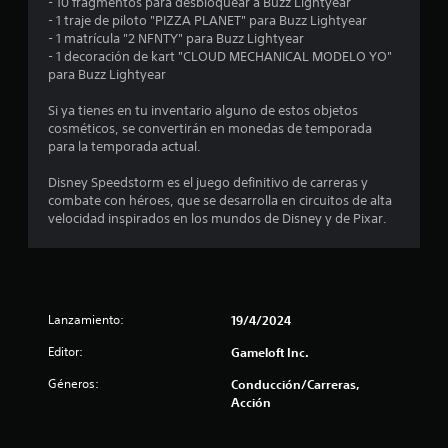
o
v
- 10 fragmentos para desbloquear a Buzz Lightyear
e
i
- 1 traje de piloto "PIZZA PLANET" para Buzz Lightyear
n
e
- 1 matrícula "2 NFNTY" para Buzz Lightyear
m
c
- 1 decoración de kart "CLOUD MECHANICAL MODELO YO"
i
u
s
para Buzz Lightyear
e
a
l
n
t
Si ya tienes en tu inventario alguno de estos objetos
q
t
cosméticos, se convertirán en monedas de temporada
u
o
para la temporada actual.
r
i
P
e
Disney Speedstorm es el juego definitivo de carreras y
u
e
r
combate con héroes, que se desarrolla en circuitos de alta
e
m
velocidad inspirados en los mundos de Disney y de Pixar.
d
l
o
e
m
s
l
e
j
n
u
a
t
g
o
Lanzamiento:
19/4/2024
a
s
.
r
Editor:
Gameloft Inc.
s
e
R
i
Géneros:
Conducción/Carreras,
n
e
Acción
n
n
c
e
o