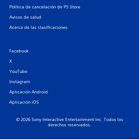
g
d
Política de cancelación de PS Store
a
e
r
t
Avisos de salud
s
u
t
i
Acerca de las clasificaciones
o
n
r
c
i
o
a
n
Facebook
l
t
d
X
r
e
o
l
YouTube
l
g
a
e
Instagram
m
s
Aplicación Android
e
t
p
á
Aplicación iOS
l
c
a
t
y
i
© 2026 Sony Interactive Entertainment Inc. Todos los
e
derechos reservados.
l
n
e
c
u
s