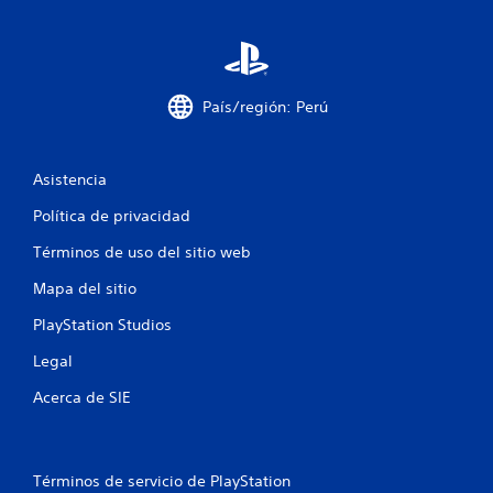
d
u
e
e
i
m
d
o
e
f
v
s
País/región: Perú
i
r
i
m
e
i
v
c
e
i
Asistencia
n
s
a
t
a
Política de privacidad
o
r
c
.
l
Términos de uso del sitio web
a
i
i
Mapa del sitio
S
n
o
e
PlayStation Studios
f
p
o
n
Legal
u
r
m
e
Acerca de SIE
e
a
d
c
e
s
i
j
ó
u
Términos de servicio de PlayStation
n