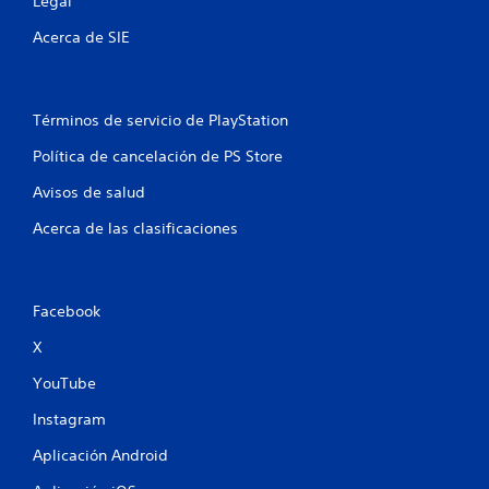
Legal
r
Acerca de SIE
e
l
Términos de servicio de PlayStation
l
Política de cancelación de PS Store
a
Avisos de salud
s
Acerca de las clasificaciones
e
n
Facebook
u
X
n
YouTube
t
Instagram
o
Aplicación Android