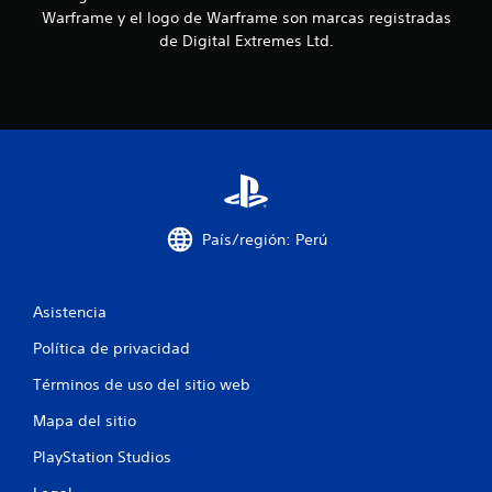
a
Warframe y el logo de Warframe son marcas registradas
de Digital Extremes Ltd.
s
d
e
c
i
País/región: Perú
n
c
Asistencia
o
Política de privacidad
e
Términos de uso del sitio web
Mapa del sitio
s
PlayStation Studios
t