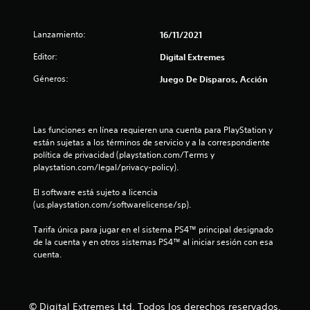
:
Lanzamiento:
16/11/2021
4
Editor:
Digital Extremes
.
Géneros:
Juego De Disparos, Acción
3
3
Las funciones en línea requieren una cuenta para PlayStation y 
e
están sujetas a los términos de servicio y a la correspondiente 
política de privacidad (playstation.com/Terms y 
s
playstation.com/legal/privacy-policy).
t
El software está sujeto a licencia 
(us.playstation.com/softwarelicense/sp).
r
Tarifa única para jugar en el sistema PS4™ principal designado 
de la cuenta y en otros sistemas PS4™ al iniciar sesión con esa 
e
cuenta.
l
l
© Digital Extremes Ltd. Todos los derechos reservados.