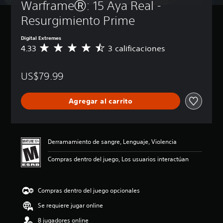
WarframeⓇ: 15 Aya Real - 
Resurgimiento Prime
Digital Extremes
4.33
3 calificaciones
C
a
l
US$79.99
i
f
i
Agregar al carrito
c
a
c
i
ó
Derramamiento de sangre, Lenguaje, Violencia
n
p
Compras dentro del juego, Los usuarios interactúan
r
o
m
Compras dentro del juego opcionales
e
d
Se requiere jugar online
i
o
8 jugadores online