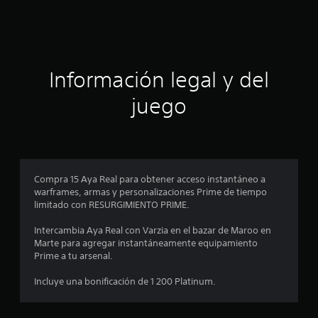
c
c
i
o
i
n
e
ó
Información legal y del
s
n
juego
p
r
o
Compra 15 Aya Real para obtener acceso instantáneo a
warframes, armas y personalizaciones Prime de tiempo
m
limitado con RESURGIMIENTO PRIME.
e
Intercambia Aya Real con Varzia en el bazar de Maroo en
Marte para agregar instantáneamente equipamiento
d
Prime a tu arsenal.
i
Incluye una bonificación de 1 200 Platinum.
o