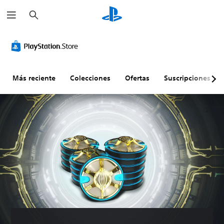
B
u
s
c
a
r
Más reciente
Colecciones
Ofertas
Suscripciones