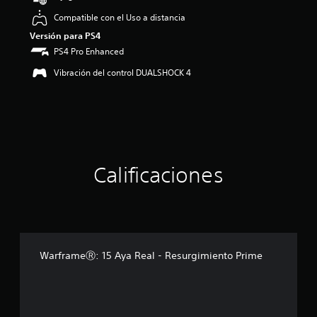
:
Compatible con el Uso a distancia
4
.
Versión para PS4
3
PS4 Pro Enhanced
3
e
Vibración del control DUALSHOCK 4
s
t
r
e
l
l
a
Calificaciones
s
d
e
c
i
n
c
WarframeⓇ: 15 Aya Real - Resurgimiento Prime
o
e
s
t
r