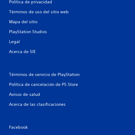
Política de privacidad
e
Términos de uso del sitio web
l
Mapa del sitio
l
PlayStation Studios
a
Legal
s
Acerca de SIE
e
n
Términos de servicio de PlayStation
u
Política de cancelación de PS Store
Avisos de salud
n
Acerca de las clasificaciones
t
o
Facebook
t