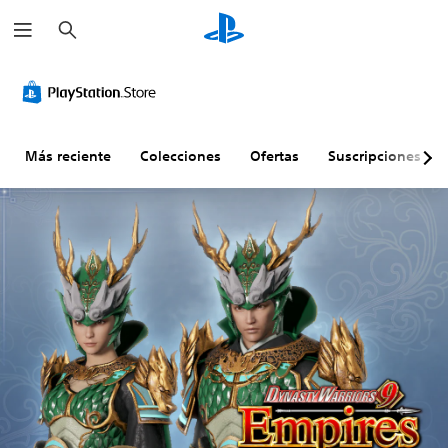
B
u
s
c
a
r
Más reciente
Colecciones
Ofertas
Suscripciones