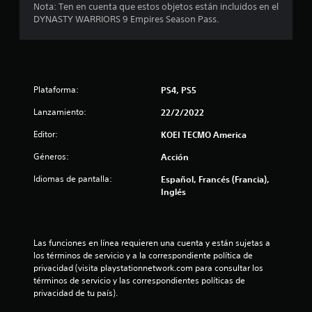
Nota: Ten en cuenta que estos objetos están incluidos en el
4
DYNASTY WARRIORS 9 Empires Season Pass.
.
7
Plataforma:
PS4, PS5
2
Lanzamiento:
22/2/2022
e
Editor:
KOEI TECMO America
s
Géneros:
Acción
t
Idiomas de pantalla:
Español, Francés (Francia),
Inglés
r
e
Las funciones en línea requieren una cuenta y están sujetas a 
l
los términos de servicio y a la correspondiente política de 
privacidad (visita playstationnetwork.com para consultar los 
l
términos de servicio y las correspondientes políticas de 
privacidad de tu país).
a