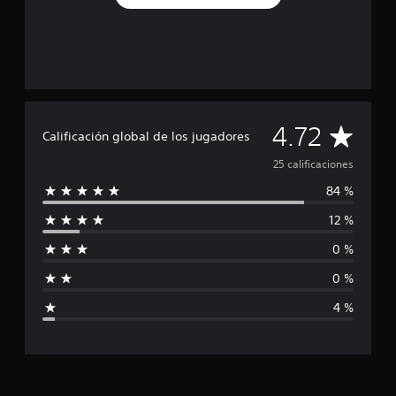
l
d
e
2
5
c
a
l
C
i
4.72
Calificación global de los jugadores
f
a
i
25 calificaciones
c
84 %
l
a
c
12 %
i
i
o
0 %
n
f
e
0 %
s
i
4 %
c
a