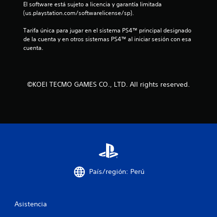
El software está sujeto a licencia y garantía limitada 
s
(us.playstation.com/softwarelicense/sp).
d
Tarifa única para jugar en el sistema PS4™ principal designado 
de la cuenta y en otros sistemas PS4™ al iniciar sesión con esa 
e
cuenta.
c
i
©KOEI TECMO GAMES CO., LTD. All rights reserved.
n
c
o
e
s
País/región: Perú
t
Asistencia
r