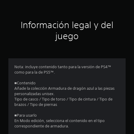
c
i
ó
Información legal y del
n
juego
p
r
o
Nota: incluye contenido tanto para la versión de PS4™
como para la de PS5™.
m
■Contenido
e
Añade la colección Armadura de dragón azul a las piezas
personalizadas unisex.
d
Tipo de casco / Tipo de torso / Tipo de cintura / Tipo de
brazos / Tipo de piernas
i
■Para usarlo
o
En Modo edición, selecciona el contenido en el tipo
correspondiente de armadura.
: