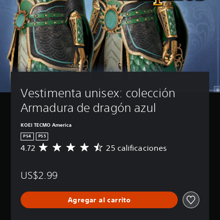
Vestimenta unisex: colección 
Armadura de dragón azul
KOEI TECMO America
PS4
PS5
4.72
25 calificaciones
C
a
l
US$2.99
i
f
i
Agregar al carrito
c
a
c