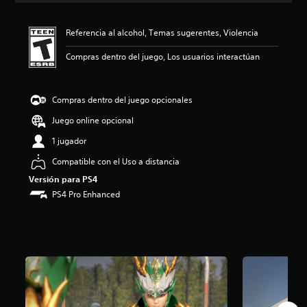
i
ó
Referencia al alcohol, Temas sugerentes, Violencia
n
p
Compras dentro del juego, Los usuarios interactúan
r
o
m
e
Compras dentro del juego opcionales
d
Juego online opcional
i
o
1 jugador
:
4
Compatible con el Uso a distancia
.
Versión para PS4
7
PS4 Pro Enhanced
2
e
s
t
r
e
l
l
a
s