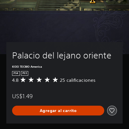
Palacio del lejano oriente
KOEI TECMO America
PS4
PS5
4.8
25 calificaciones
C
a
l
US$1.49
i
f
i
Agregar al carrito
c
a
c
i