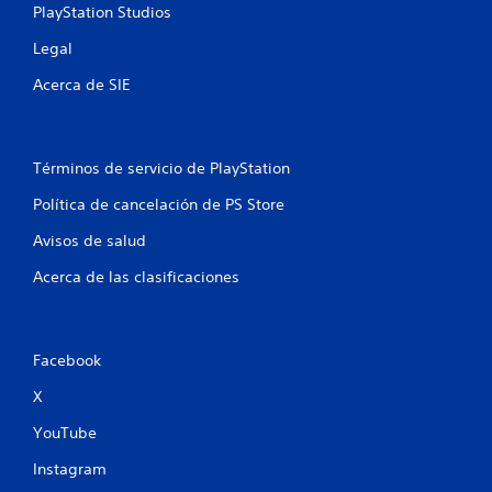
PlayStation Studios
l
Legal
a
Acerca de SIE
s
e
Términos de servicio de PlayStation
n
Política de cancelación de PS Store
u
Avisos de salud
n
Acerca de las clasificaciones
t
o
Facebook
t
X
a
YouTube
l
Instagram