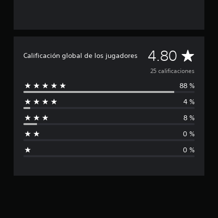
2
5
c
a
l
C
i
4.80
Calificación global de los jugadores
f
a
i
25 calificaciones
c
88 %
a
l
c
4 %
i
i
o
8 %
n
f
e
0 %
s
i
0 %
c
a
c
i