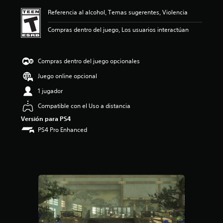
ó
Referencia al alcohol, Temas sugerentes, Violencia
n
p
Compras dentro del juego, Los usuarios interactúan
r
o
m
e
Compras dentro del juego opcionales
d
Juego online opcional
i
o
1 jugador
:
4
Compatible con el Uso a distancia
.
Versión para PS4
8
PS4 Pro Enhanced
e
s
t
r
e
l
l
a
s
d
e