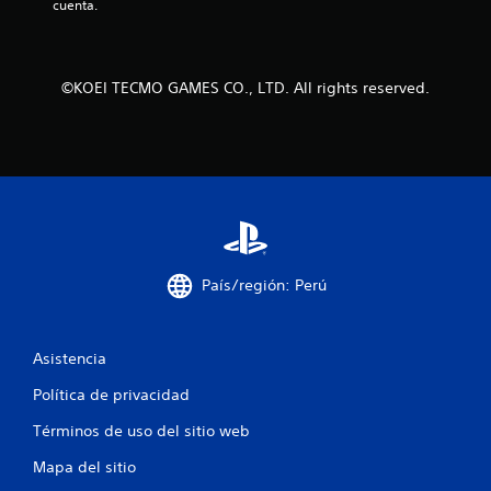
cuenta.
e
c
©KOEI TECMO GAMES CO., LTD. All rights reserved.
i
n
c
o
e
País/región: Perú
s
t
Asistencia
r
Política de privacidad
e
Términos de uso del sitio web
l
Mapa del sitio