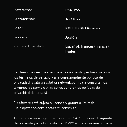
.
Plataforma:
PS4, PS5
8
Lanzamiento:
1/3/2022
e
Editor:
KOEI TECMO America
Géneros:
Acción
s
Idiomas de pantalla:
Español, Francés (Francia),
t
Inglés
r
e
Las funciones en línea requieren una cuenta y están sujetas a 
los términos de servicio y a la correspondiente política de 
l
privacidad (visita playstationnetwork.com para consultar los 
términos de servicio y las correspondientes políticas de 
l
privacidad de tu país).
a
El software está sujeto a licencia y garantía limitada 
(us.playstation.com/softwarelicense/sp).
s
Tarifa única para jugar en el sistema PS4™ principal designado 
d
de la cuenta y en otros sistemas PS4™ al iniciar sesión con esa 