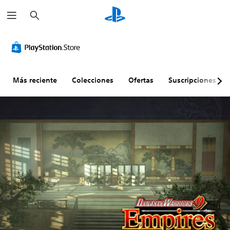
B
u
s
c
a
r
Más reciente
Colecciones
Ofertas
Suscripciones