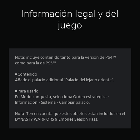
ó
Información legal y del
n
juego
p
r
o
Nota: incluye contenido tanto para la versión de PS4™
como para la de PS5™.
m
■Contenido
e
Añade el palacio adicional "Palacio del lejano oriente".
d
■Para usarlo
En Modo conquista, selecciona Orden estratégica -
i
Información - Sistema - Cambiar palacio.
o
Nota: Ten en cuenta que estos objetos están incluidos en el
DYNASTY WARRIORS 9 Empires Season Pass.
:
4