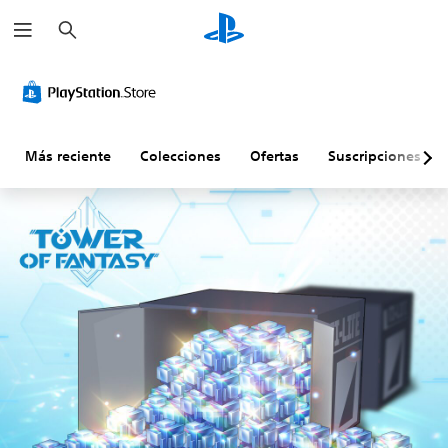
B
u
s
c
a
r
Más reciente
Colecciones
Ofertas
Suscripciones