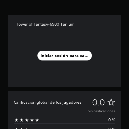
Tower of Fantasy-6980 Tanium
Iniciar sesión para calificar
S
0.0
Calificación global de los jugadores
i
Sin calificaciones
0 %
n