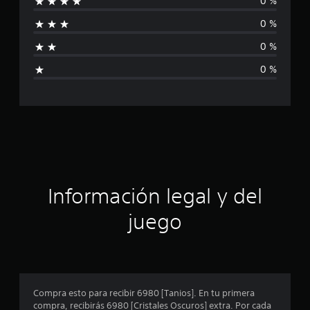
0 %
c
0 %
a
0 %
l
0 %
i
f
i
c
a
Información legal y del
c
juego
i
o
n
Compra esto para recibir 6980 [Tanios]. En tu primera
compra, recibirás 6980 [Cristales Oscuros] extra. Por cada