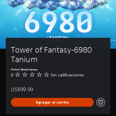
Tower of Fantasy-6980 
Tanium
Perfect World Games
0
Sin calificaciones
S
i
n
US$99.99
c
a
l
Agregar al carrito
i
f
i