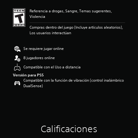
c
a
Referencia a drogas, Sangre, Temas sugerentes,
c
Violencia
i
o
Compras dentro del juego (Incluye artículos aleatorios),
n
Los usuarios interactúan
e
s
Se requiere jugar online
8 jugadores online
Compatible con el Uso a distancia
Versión para PS5
Compatible con la función de vibración (control inalámbrico
DualSense)
Calificaciones