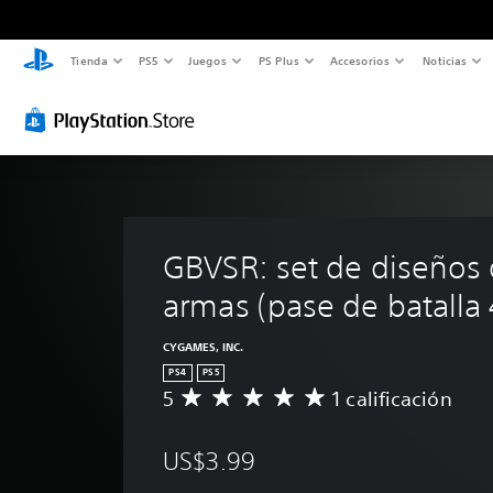
Tienda
PS5
Juegos
PS Plus
Accesorios
Noticias
GBVSR: set de diseños 
armas (pase de batalla 
CYGAMES, INC.
PS4
PS5
5
1 calificación
C
a
l
US$3.99
i
f