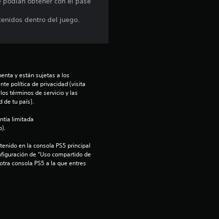
e podían obtener con el pase
i
tenidos dentro del juego.
o
:
1
enta y están sujetas a los 
te política de privacidad (visita 
os términos de servicio y las 
e
 de tu país).
s
ntía limitada 
).
t
enido en la consola PS5 principal 
nfiguración de “Uso compartido de 
r
 otra consola PS5 a la que entres 
e
l