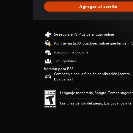
i
Agregar al carrito
c
a
c
i
ó
Se requiere PS Plus para jugar online
n
p
Admite hasta 30 jugadores online que tengan PS
r
Juego online opcional
o
m
1-2 jugadores
e
Versión para PS5
d
Compatible con la función de vibración (control 
i
DualSense)
o
:
Lenguaje moderado, Sangre, Temas sugerent
5
e
Compras dentro del juego, Los usuarios inte
s
t
r
e
l
l