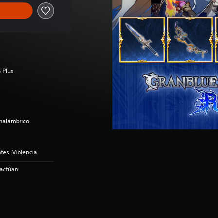
 Plus
inalámbrico
es, Violencia
ractúan