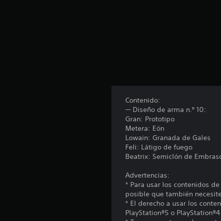
o
t
a
l
d
e
1
c
a
l
i
Contenido:
f
— Diseño de arma n.º 10:
i
Gran: Prototipo
c
Metera: Eón
a
Lowain: Granada de Gales
c
Feli: Látigo de fuego
i
Beatrix: Semiclón de Embras
o
n
Advertencias:
e
* Para usar los contenidos de
s
posible que también necesites
* El derecho a usar los conte
PlayStation®5 o PlayStation®4