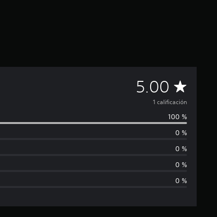
C
5.00
a
1 calificación
100 %
l
0 %
i
0 %
f
0 %
0 %
i
c