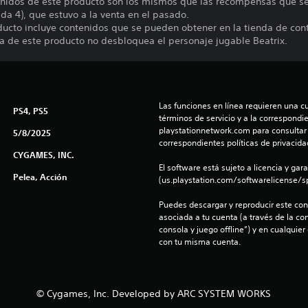
enidos de este producto son los mismos que las recompensas que s
a 4), que estuvo a la venta en el pasado.
ducto incluye contenidos que se pueden obtener en la tienda de con
a de este producto no desbloquea el personaje jugable Beatrix.
Las funciones en línea requieren una cu
PS4, PS5
términos de servicio y a la correspondien
playstationnetwork.com para consultar l
5/8/2025
correspondientes políticas de privacidad
CYGAMES, INC.
El software está sujeto a licencia y gara
Pelea, Acción
(us.playstation.com/softwarelicense/sp
Puedes descargar y reproducir este cont
asociada a tu cuenta (a través de la co
consola y juego offline”) y en cualquier
con tu misma cuenta.
© Cygames, Inc. Developed by ARC SYSTEM WORKS