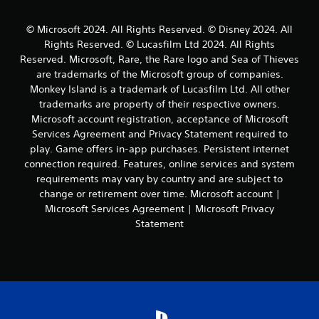
v
s
r
a
l
i
i
y
r
e
s
© Microsoft 2024. All Rights Reserved. © Disney 2024. All
c
a
t
s
u
Rights Reserved. © Lucasfilm Ltd 2024. All Rights
a
m
e
d
a
Reserved. Microsoft, Rare, the Rare logo and Sea of Thieves
)
o
m
e
l
are trademarks of the Microsoft group of companies.
d
á
l
m
S
i
s
Monkey Island is a trademark of Lucasfilm Ltd. All other
j
e
e
f
f
u
n
o
trademarks are property of their respective owners.
i
á
e
t
f
Microsoft account registration, acceptance of Microsoft
c
c
g
e
r
Services Agreement and Privacy Statement required to
a
i
o
o
e
play. Game offers in-app purchases. Persistent internet
r
l
e
a
c
connection required. Features, online services and system
l
m
n
t
e
a
e
requirements may vary by country and are subject to
c
r
n
c
n
u
a
a
change or retirement over time. Microsoft account |
o
t
a
v
l
Microsoft Services Agreement | Microsoft Privacy
n
e
l
é
g
Statement
f
c
q
s
u
i
o
u
d
n
g
n
i
e
a
u
o
e
l
s
r
t
r
a
o
a
r
m
v
p
c
o
o
i
c
i
s