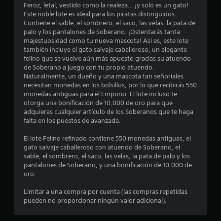
o
a
Feroz, letal, vestido como la realeza… ¡y solo es un gato!
c
l
n
(
Este noble lote es ideal para los piratas distinguidos.
i
R
o
e
b
Contiene el sable, el sombrero, el saco, las velas, la pata de
b
e
s
palo y los pantalones de Soberano. ¡Ostentarás tanta
i
s
á
j
c
majestuosidad como tu nueva mascota! Así es, este lote
r
d
s
o
o
también incluye el gato salvaje caballeroso, un elegante
p
e
i
y
r
felino que se vuelve aún más apuesto gracias su atuendo
a
s
a
c
d
de Soberano a juego con tu propio atuendo.
l
t
u
o
a
Naturalmente, un dueño y una mascota tan señoriales
a
i
d
)
t
necesitan monedas en los bolsillos, por lo que recibirás 550
b
c
i
monedas antiguas para el Emporio. El lote incluso te
E
r
o
k
o
otorga una bonificación de 10,000 de oro para que
l
a
r
s
adquieras cualquier artículo de los Soberanos que te haga
l
s
L
i
.
falta en los puestos de avanzada.
e
,
a
o
c
f
i
s
I
El lote Felino refinado contiene 550 monedas antiguas, el
t
r
n
d
gato salvaje caballeroso con atuendo de Soberano, el
o
a
n
f
e
sable, el sombrero, el saco, las velas, la pata de palo y los
r
s
v
o
c
pantalones de Soberano, y una bonificación de 10,000 de
d
e
r
e
o
oro.
e
s
m
r
p
o
n
a
s
Limitar a una compra por cuenta (las compras repetidas
a
i
t
c
i
pueden no proporcionar ningún valor adicional).
n
c
i
r
ó
t
o
ó
o
n
a
n
n