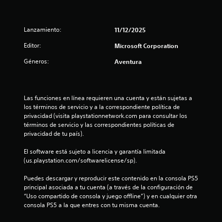
l
d
l
o
d
e
l
s
e
e
s
a
p
j
a
Lanzamiento:
11/12/2025
t
r
P
u
o
e
e
u
d
Editor:
y
Microsoft Corporation
a
d
e
i
s
y
e
d
Géneros:
Aventura
o
t
u
f
e
t
i
d
i
s
a
c
a
n
r
m
k
r
i
e
b
Las funciones en línea requieren una cuenta y están sujetas a 
á
d
a
v
i
los términos de servicio y a la correspondiente política de 
a
o
i
j
é
privacidad (visita playstationnetwork.com para consultar los 
e
s
s
n
términos de servicio y las correspondientes políticas de 
u
m
p
a
s
privacidad de tu país).
s
p
a
r
e
t
e
r
l
c
El software está sujeto a licencia y garantía limitada 
a
z
a
o
o
(us.playstation.com/softwarelicense/sp).
b
a
c
s
m
l
r
o
c
u
Puedes descargar y reproducir este contenido en la consola PS5 
e
a
m
o
n
principal asociada a tu cuenta (a través de la configuración de 
j
u
(
n
i
“Uso compartido de consola y juego offline”) y en cualquier otra 
u
n
t
b
c
consola PS5 a la que entres con tu misma cuenta.
g
i
r
a
á
a
c
o