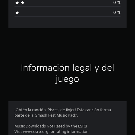
0 %
i
i
o
0 %
n
c
e
s
a
c
i
ó
Información legal y del
n
juego
p
r
o
¡Obtén la canción 'Pisces' de Jinjer! Esta canción forma
parte de la 'Smash Fest Music Pack'.
m
Music Downloads Not Rated by the ESRB
e
Visit www.esrb.org for rating information