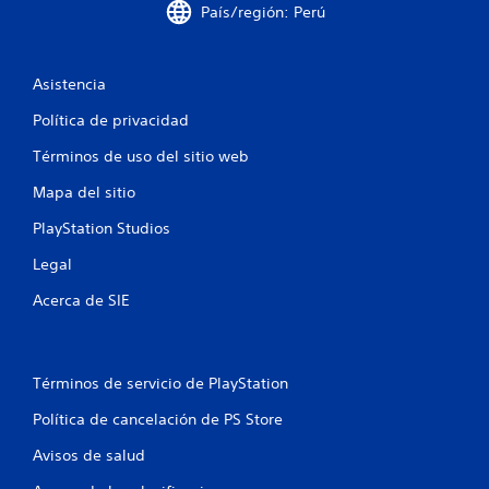
e
País/región: Perú
l
Asistencia
l
Política de privacidad
a
Términos de uso del sitio web
s
Mapa del sitio
e
PlayStation Studios
n
Legal
u
Acerca de SIE
n
t
Términos de servicio de PlayStation
o
Política de cancelación de PS Store
Avisos de salud
t