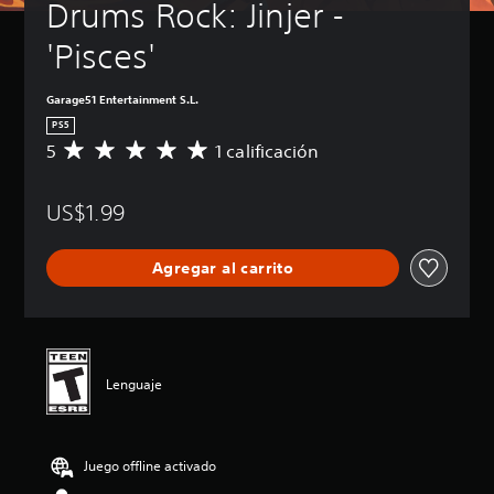
Drums Rock: Jinjer - 
'Pisces'
Garage51 Entertainment S.L.
PS5
5
1 calificación
C
a
l
US$1.99
i
f
i
Agregar al carrito
c
a
c
i
ó
n
Lenguaje
p
r
o
m
Juego offline activado
e
d