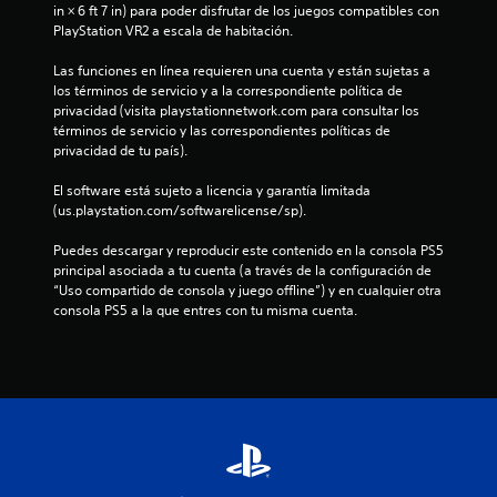
in × 6 ft 7 in) para poder disfrutar de los juegos compatibles con 
a
PlayStation VR2 a escala de habitación.
d
Las funciones en línea requieren una cuenta y están sujetas a 
los términos de servicio y a la correspondiente política de 
e
privacidad (visita playstationnetwork.com para consultar los 
términos de servicio y las correspondientes políticas de 
c
privacidad de tu país).
i
El software está sujeto a licencia y garantía limitada 
(us.playstation.com/softwarelicense/sp).
n
Puedes descargar y reproducir este contenido en la consola PS5 
c
principal asociada a tu cuenta (a través de la configuración de 
“Uso compartido de consola y juego offline”) y en cualquier otra 
o
consola PS5 a la que entres con tu misma cuenta.
e
s
t
r