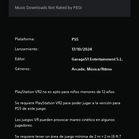
d
Music Downloads Not Rated by PEGI
i
o
Plataforma:
PS5
:
Lanzamiento:
17/10/2024
1
Editor:
Garage51 Entertainment S.L.
e
Géneros:
Arcade, Música/Ritmo
s
t
PlayStation VR2 no es apto para niños menores de 12 años.
r
Se requiere PlayStation VR2 para poder jugar a la versión para 
PS5 de este juego.
e
Los juegos VR pueden provocar mareo cinético en algunos 
l
jugadores.
l
Se requiere tener un área de juego mínima de 2 m × 2 m (6 ft 7 