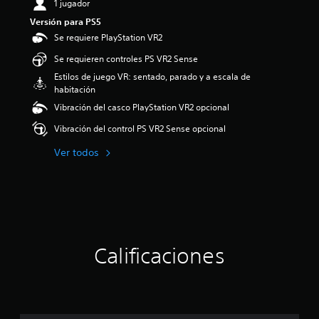
1 jugador
i
Versión para PS5
o
:
Se requiere PlayStation VR2
5
Se requieren controles PS VR2 Sense
e
s
Estilos de juego VR: sentado, parado y a escala de
t
habitación
r
Vibración del casco PlayStation VR2 opcional
e
l
Vibración del control PS VR2 Sense opcional
l
a
Ver todos
s
d
e
c
i
n
c
Calificaciones
o
e
s
t
r
e