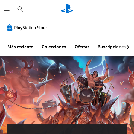
B
u
s
c
a
r
Más reciente
Colecciones
Ofertas
Suscripciones