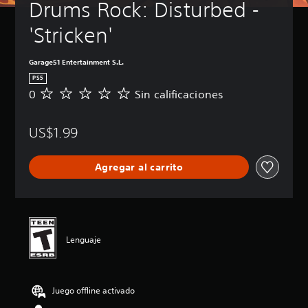
Drums Rock: Disturbed - 
'Stricken'
Garage51 Entertainment S.L.
PS5
0
Sin calificaciones
S
i
n
US$1.99
c
a
l
Agregar al carrito
i
f
i
c
a
c
Lenguaje
i
o
n
e
Juego offline activado
s