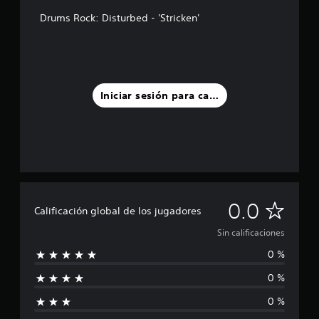
Drums Rock: Disturbed - 'Stricken'
Iniciar sesión para calificar
S
0.0
Calificación global de los jugadores
i
Sin calificaciones
0 %
n
0 %
c
0 %
a