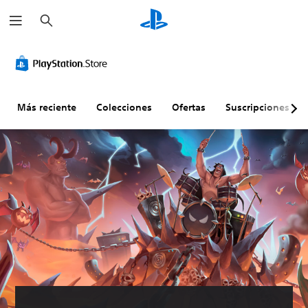
B
u
s
c
a
r
Más reciente
Colecciones
Ofertas
Suscripciones