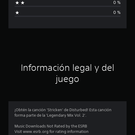
0 %
l
0 %
i
f
i
c
a
Información legal y del
c
juego
i
o
n
¡Obtén la canción 'Stricken' de Disturbed! Esta canción
forma parte de la 'Legendary Mix Vol. 2'.
e
Music Downloads Not Rated by the ESRB
s
Visit www.esrb.org for rating information