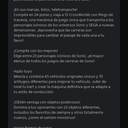
l
S
¡En sus marcas, listos, teletransporte!
e
a
Compite en 24 pistas y viaja a 15 CrossWorlds con Rings de
o
travesía, una mecánica de juego única que transporta a los
f
s
personajes icónicos de los universos Sonic y SEGA a nuevas
r
dimensiones. ¡Aprovecha que las carreras son
e
e
imprevisibles para cambiar el paisaje de cada una a tu
c
favor!
e
n
n
¡Compite con los mejores!
a
u
Elige entre 23 personajes icónicos de Sonic, ¡el mayor
l
elenco de todos los juegos de carreras de Sonic!
g
n
u
Hazlo tuyo
n
t
Mezcla y combina 45 vehículos originales únicos y 70
a
artilugios diferentes para mejorar tu vehículo, subir de
s
o
nivel tu kart y crear la máquina definitiva que se adapte a
o
tu estilo de conducción.
p
t
c
¡Obtén ventaja con objetos poderosos!
i
Domina a tus oponentes con 23 objetos diferentes,
a
o
incluidos los favoritos de siempre y otros totalmente
n
nuevos, ¡como el camión monstruo!
l
e
s
Varias formas de jugar