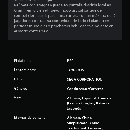
d
p
Reúnete con amigos y juega en pantalla dividida local en
a
Gran Premio y en el nuevo modo grupal parque de
r
e
competición, participa en una carrera con un máximo de 12
a
jugadores contra una comunidad de todo el planeta en
i
9
partidas mundiales o prueba tus habilidades al volante en
n
el modo contrarreloj.
v
8
e
r
9
t
i
2
r
Plataforma:
PS5
l
c
o
Lanzamiento:
17/9/2025
s
a
Editor:
j
SEGA CORPORATION
o
l
Géneros:
Conducción/Carreras
y
s
i
Voz:
Alemán, Español, Francés
t
(Francia), Inglés, Italiano,
i
f
Japonés
c
k
Idiomas de pantalla:
Alemán, Chino -
i
s
Simplificado, Chino -
.
Tradicional, Coreano,