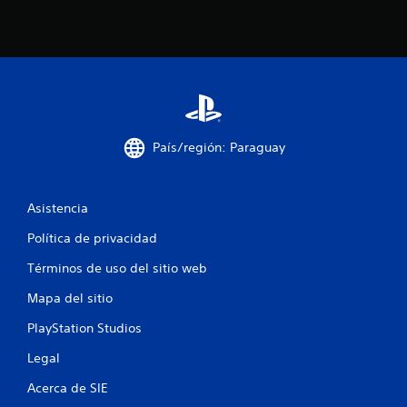
l
e
s
d
e
m
o
v
País/región: Paraguay
i
m
i
e
Asistencia
n
Política de privacidad
t
o
Términos de uso del sitio web
P
Mapa del sitio
u
e
PlayStation Studios
d
e
Legal
s
j
Acerca de SIE
u