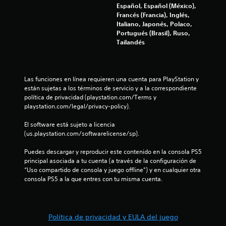
c
Español, Español (México),
Francés (Francia), Inglés,
S
a
Italiano, Japonés, Polaco,
e
Portugués (Brasil), Ruso,
c
p
Tailandés
u
i
e
d
o
e
Las funciones en línea requieren una cuenta para PlayStation y 
j
están sujetas a los términos de servicio y a la correspondiente 
n
política de privacidad (playstation.com/Terms y 
u
playstation.com/legal/privacy-policy).
g
e
a
El software está sujeto a licencia 
r
s
(us.playstation.com/softwarelicense/sp).
s
i
Puedes descargar y reproducir este contenido en la consola PS5 
n
principal asociada a tu cuenta (a través de la configuración de 
c
“Uso compartido de consola y juego offline”) y en cualquier otra 
o
consola PS5 a la que entres con tu misma cuenta.
n
t
r
Política de privacidad y EULA del juego
o