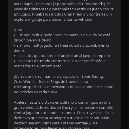
.
y
e
personajes, 8 circuitos (3 principales + 5 CrossWorlds), 15
s
vehículos diferentes y personaliza tu estilo de juego con 20
t
c
artilugios. Prueba los modos Gran Premio y contrarreloj y
i
explora el garaje para personalizar tu vehículo.
c
i
k
Nota:
• El modo multijugador local de pantalla dividida no está
n
a
disponible en la demo.
j
• El modo multijugador en línea no está disponible en la
c
u
demo.
s
• Los datos guardados se transferirán al juego completo.
o
t
• Los datos del modo contrarreloj no se transferirán al
a
marcador en el lanzamiento.
e
b
l
¡Corre por tierra, mar, aire y espacio en Sonic Racing:
s
e
CrossWorlds! Usa los Rings de travesía para
teletransportarte a dimensiones nuevas donde te esperan
(
t
novedades en cada curva.
b
á
r
Acelera hasta la victoria en solitario o con amigos en una
s
gran variedad de modos en línea y sin conexión y compite
e
i
contra jugadores de todo el mundo. Construye el vehículo
c
definitivo que mejor se adapte a tu estilo de conducción,
l
a
desbloquea artilugios para obtener ventaja y usa
)
potenciadores para llevarte la victoria a casa.