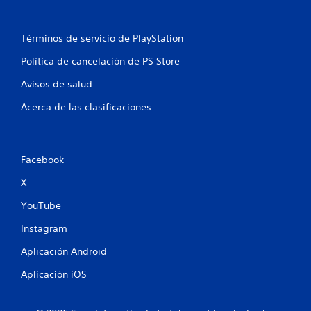
g
a
r
Términos de servicio de PlayStation
s
i
Política de cancelación de PS Store
n
n
Avisos de salud
e
c
Acerca de las clasificaciones
e
s
i
d
Facebook
a
d
X
d
e
YouTube
u
Instagram
s
a
Aplicación Android
r
l
Aplicación iOS
o
s
c