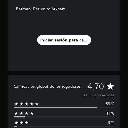
Batman: Return to Arkham
Iniciar sesión para calificar
C
4.70
Calificación global de los jugadores
a
30533 calificaciones
83 %
l
11 %
i
3 %
f