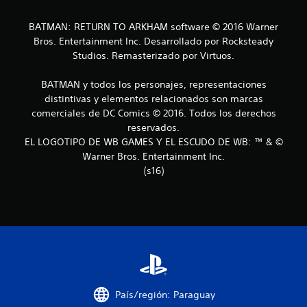
s
BATMAN: RETURN TO ARKHAM software © 2016 Warner
t
Bros. Entertainment Inc. Desarrollado por Rocksteady
Studios. Remasterizado por Virtuos.
r
BATMAN y todos los personajes, representaciones
e
distintivas y elementos relacionados son marcas
l
comerciales de DC Comics © 2016. Todos los derechos
reservados.
l
EL LOGOTIPO DE WB GAMES Y EL ESCUDO DE WB: ™ & ©
Warner Bros. Entertainment Inc.
a
(s16)
s
e
n
u
n
País/región: Paraguay