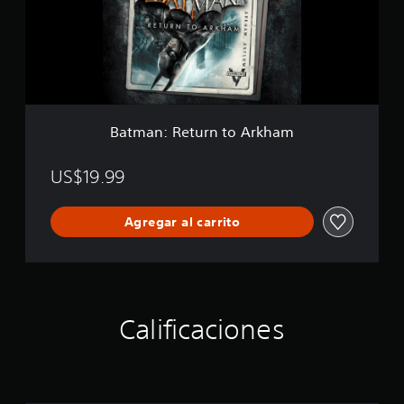
:
y
R
l
e
u
t
m
u
r
n
t
Batman: Return to Arkham
o
A
r
US$19.99
k
h
Agregar al carrito
a
m
Calificaciones