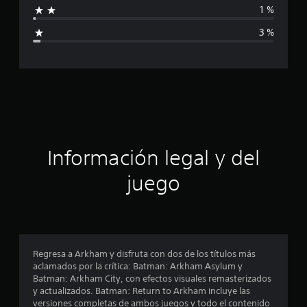
1 %
i
3 %
c
a
c
i
ó
Información legal y del
n
juego
p
r
o
Regresa a Arkham y disfruta con dos de los títulos más
aclamados por la crítica: Batman: Arkham Asylum y
m
Batman: Arkham City, con efectos visuales remasterizados
y actualizados. Batman: Return to Arkham incluye las
e
versiones completas de ambos juegos y todo el contenido