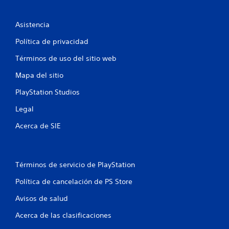
t
Asistencia
o
Política de privacidad
t
Términos de uso del sitio web
a
Mapa del sitio
l
PlayStation Studios
d
Legal
e
Acerca de SIE
3
0
Términos de servicio de PlayStation
5
Política de cancelación de PS Store
3
Avisos de salud
3
Acerca de las clasificaciones