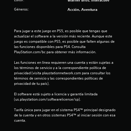
Warner Bros. Interactive
l
Géneros:
Acción, Aventura
l
a
Para jugar a este juego en PS5, es posible que tengas que 
actualizar el software a la versión más reciente. Aunque este 
s
juego es compatible con PS5, es posible que falten algunas de 
las funciones disponibles para PS4. Consulta 
d
PlayStation.com/bc para obtener más información.
e
Las funciones en línea requieren una cuenta y están sujetas a 
los términos de servicio y a la correspondiente política de 
c
privacidad (visita playstationnetwork.com para consultar los 
términos de servicio y las correspondientes políticas de 
i
privacidad de tu país).
n
El software está sujeto a licencia y garantía limitada 
(us.playstation.com/softwarelicense/sp).
c
Tarifa única para jugar en el sistema PS4™ principal designado 
o
de la cuenta y en otros sistemas PS4™ al iniciar sesión con esa 
cuenta.
e