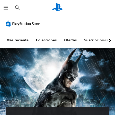
B
u
s
c
a
r
Más reciente
Colecciones
Ofertas
Suscripciones