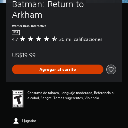
Batman: Return to 
Arkham
Warner Bros. Interactive
PS4
4.7
30 mil calificaciones
C
a
l
US$19.99
i
f
i
Agregar al carrito
c
a
c
i
ó
Consumo de tabaco, Lenguaje moderado, Referencia al
n
alcohol, Sangre, Temas sugerentes, Violencia
p
r
o
m
1 jugador
e
d