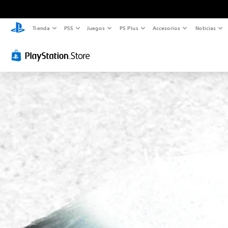
Tienda
PS5
Juegos
PS Plus
Accesorios
Noticias