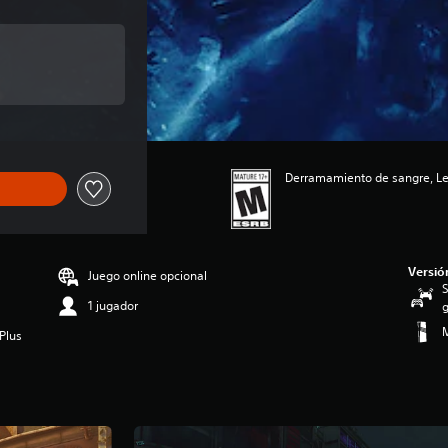
al de US$59.99
Derramamiento de sangre, Len
Versió
Juego online opcional
S
1 jugador
g
M
Plus