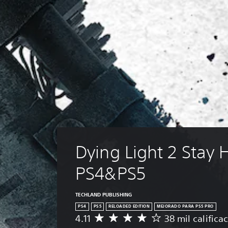
Dying Light 2 Stay
PS4&PS5
TECHLAND PUBLISHING
PS4
PS5
RELOADED EDITION
MEJORADO PARA PS5 PRO
4.11
38 mil califica
C