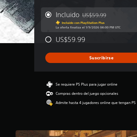
a
l
i
Incluido
US$59.99
Rebajado del precio origin
f
Incluido con PlayStation Plus
i
La oferta finaliza el 1/9/2026 04:00 PM UTC
c
a
US$59.99
c
i
ó
Suscribirse
n
p
r
o
m
Se requiere PS Plus para jugar online
e
d
Compras dentro del juego opcionales
i
Admite hasta 4 jugadores online que tengan PS 
o
:
4
.
1
1