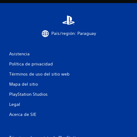
e
1
7
País/región: Paraguay
1
6
Asistencia
7
Política de privacidad
c
Términos de uso del sitio web
a
Mapa del sitio
l
PlayStation Studios
i
Legal
Acerca de SIE
f
i