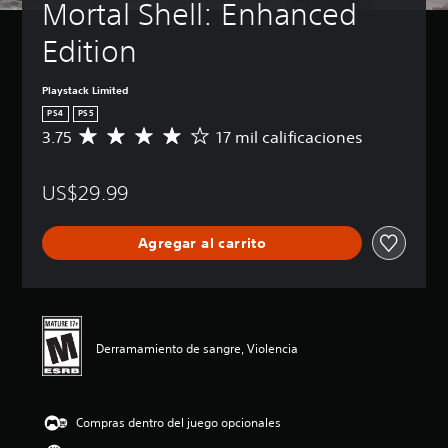
Mortal Shell: Enhanced 
Edition
Playstack Limited
PS4
PS5
3.75
17 mil calificaciones
C
a
l
US$29.99
i
f
i
Agregar al carrito
c
a
c
i
ó
n
Derramamiento de sangre, Violencia
p
r
o
m
Compras dentro del juego opcionales
e
d