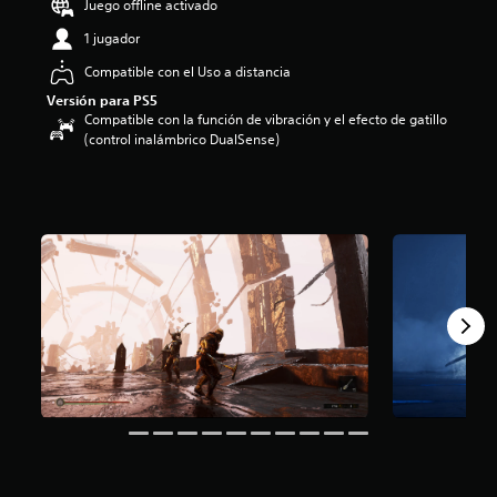
Juego offline activado
i
o
1 jugador
:
Compatible con el Uso a distancia
3
.
Versión para PS5
7
Compatible con la función de vibración y el efecto de gatillo
5
(control inalámbrico DualSense)
e
s
t
r
e
l
l
a
s
d
e
c
i
n
c
o
e
s