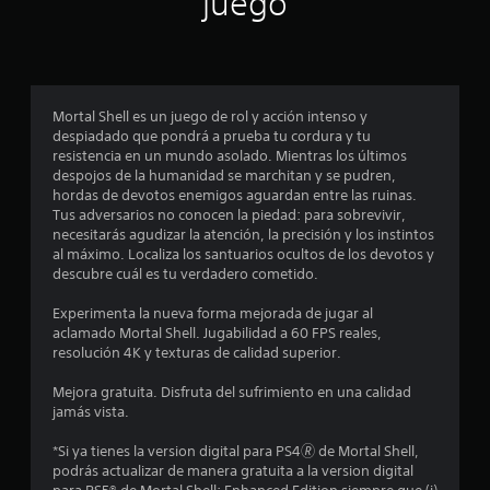
juego
p
r
o
Mortal Shell es un juego de rol y acción intenso y
despiadado que pondrá a prueba tu cordura y tu
m
resistencia en un mundo asolado. Mientras los últimos
despojos de la humanidad se marchitan y se pudren,
e
hordas de devotos enemigos aguardan entre las ruinas.
Tus adversarios no conocen la piedad: para sobrevivir,
d
necesitarás agudizar la atención, la precisión y los instintos
al máximo. Localiza los santuarios ocultos de los devotos y
i
descubre cuál es tu verdadero cometido.
o
Experimenta la nueva forma mejorada de jugar al
aclamado Mortal Shell. Jugabilidad a 60 FPS reales,
:
resolución 4K y texturas de calidad superior.
3
Mejora gratuita. Disfruta del sufrimiento en una calidad
jamás vista.
.
*Si ya tienes la version digital para PS4🄬 de Mortal Shell,
7
podrás actualizar de manera gratuita a la version digital