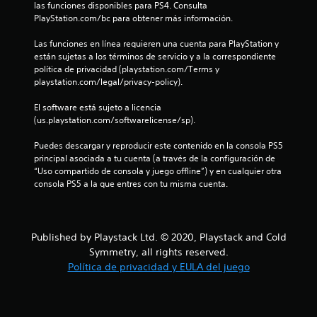
las funciones disponibles para PS4. Consulta 
a
PlayStation.com/bc para obtener más información.
s
Las funciones en línea requieren una cuenta para PlayStation y 
están sujetas a los términos de servicio y a la correspondiente 
e
política de privacidad (playstation.com/Terms y 
playstation.com/legal/privacy-policy).
n
El software está sujeto a licencia 
u
(us.playstation.com/softwarelicense/sp).
n
Puedes descargar y reproducir este contenido en la consola PS5 
principal asociada a tu cuenta (a través de la configuración de 
t
“Uso compartido de consola y juego offline”) y en cualquier otra 
consola PS5 a la que entres con tu misma cuenta.
o
t
Published by Playstack Ltd. © 2020, Playstack and Cold
a
Symmetry, all rights reserved.
Política de privacidad y EULA del juego
l
d