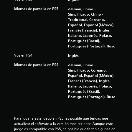
c
Idiomas de pantalla en PS5:
Alemán, Chino -
Simplificado, Chino -
i
Tradicional, Coreano,
Español, Español (México),
n
Francés (Francia), Inglés,
Italiano, Japonés, Polaco,
c
Portugués (Brasil),
Portugués (Portugal), Ruso
o
Voz en PS4:
Inglés
e
Idiomas de pantalla en PS4:
Alemán, Chino -
s
Simplificado, Coreano,
Español, Español (México),
t
Francés (Francia), Inglés,
Italiano, Japonés, Polaco,
Portugués (Brasil),
r
Portugués (Portugal), Ruso
e
l
Para jugar a este juego en PS5, es posible que tengas que 
actualizar el software a la versión más reciente. Aunque este 
l
juego es compatible con PS5, es posible que falten algunas de 