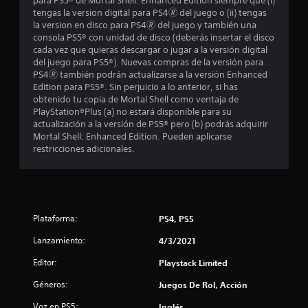
para PS5® de Mortal Shell: Enhanced Edition siempre que (i)
tengas la version digital para PS4🄬 del juego o (ii) tengas
5
la version en disco para PS4🄬 del juego y también una
consola PS5® con unidad de disco (deberás insertar el disco
e
cada vez que quieras descargar o jugar a la versión digital
del juego para PS5®). Nuevas compras de la versión para
s
PS4🄬 también podrán actualizarse a la versión Enhanced
Edition para PS5®. Sin perjuicio a lo anterior, si has
t
obtenido tu copia de Mortal Shell como ventaja de
PlayStation®Plus (a) no estará disponible para su
r
actualización a la versión de PS5® pero (b) podrás adquirir
Mortal Shell: Enhanced Edition. Pueden aplicarse
e
restricciones adicionales.
l
l
a
Plataforma:
PS4, PS5
Lanzamiento:
4/3/2021
s
Editor:
Playstack Limited
d
Géneros:
Juegos De Rol, Acción
e
Voz en PS5:
Inglés