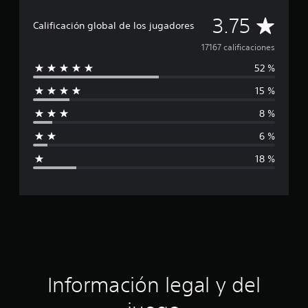
C
3.75
Calificación global de los jugadores
a
17167 calificaciones
52 %
l
15 %
i
8 %
f
6 %
i
18 %
c
a
c
i
ó
Información legal y del
n