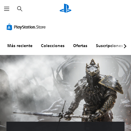
B
u
s
c
a
r
Más reciente
Colecciones
Ofertas
Suscripciones