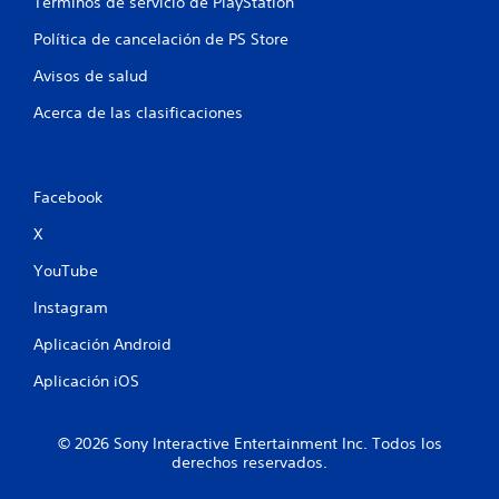
Términos de servicio de PlayStation
c
Política de cancelación de PS Store
a
Avisos de salud
c
Acerca de las clasificaciones
i
o
Facebook
n
X
e
YouTube
s
Instagram
Aplicación Android
Aplicación iOS
© 2026 Sony Interactive Entertainment Inc. Todos los
derechos reservados.