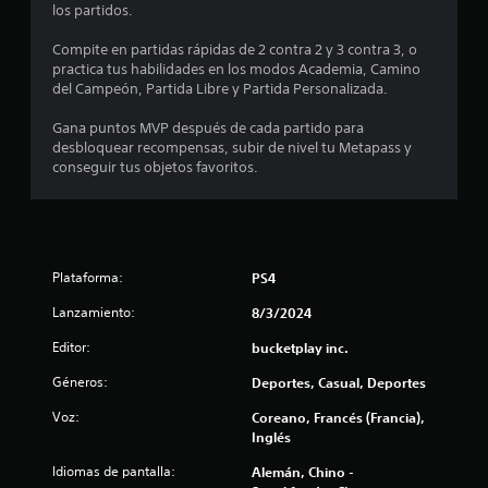
c
j
los partidos.
u
o
g
Compite en partidas rápidas de 2 contra 2 y 3 contra 3, o
a
practica tus habilidades en los modos Academia, Camino
e
r
del Campeón, Partida Libre y Partida Personalizada.
.
s
Gana puntos MVP después de cada partido para
desbloquear recompensas, subir de nivel tu Metapass y
t
conseguir tus objetos favoritos.
r
e
Plataforma:
PS4
l
Lanzamiento:
8/3/2024
l
Editor:
bucketplay inc.
a
Géneros:
Deportes, Casual, Deportes
s
Voz:
Coreano, Francés (Francia),
Inglés
e
Idiomas de pantalla:
Alemán, Chino -