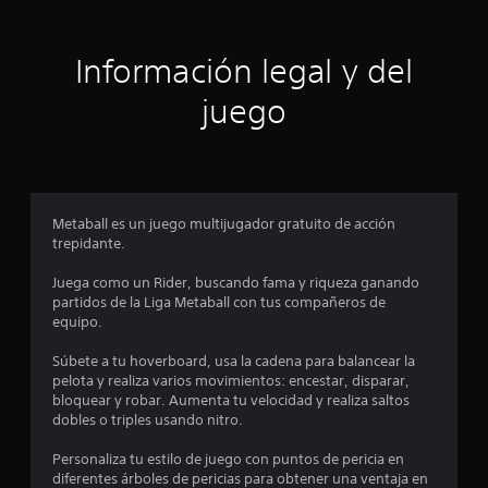
e
t
g
o
r
Información legal y del
p
a
e
juego
r
a
l
p
r
l
a
c
a
t
Metaball es un juego multijugador gratuito de acción
i
trepidante.
s
c
a
Juega como un Rider, buscando fama y riqueza ganando
d
r
partidos de la Liga Metaball con tus compañeros de
l
equipo.
e
a
f
Súbete a tu hoverboard, usa la cadena para balancear la
c
o
pelota y realiza varios movimientos: encestar, disparar,
r
bloquear y robar. Aumenta tu velocidad y realiza saltos
i
m
dobles o triples usando nitro.
a
n
d
Personaliza tu estilo de juego con puntos de pericia en
e
diferentes árboles de pericias para obtener una ventaja en