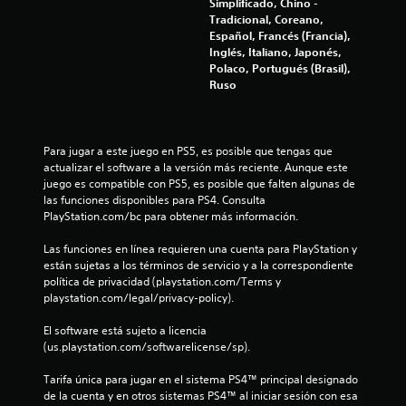
n
Simplificado, Chino -
Tradicional, Coreano,
u
Español, Francés (Francia),
Inglés, Italiano, Japonés,
n
Polaco, Portugués (Brasil),
Ruso
t
o
Para jugar a este juego en PS5, es posible que tengas que 
actualizar el software a la versión más reciente. Aunque este 
t
juego es compatible con PS5, es posible que falten algunas de 
las funciones disponibles para PS4. Consulta 
a
PlayStation.com/bc para obtener más información.
l
Las funciones en línea requieren una cuenta para PlayStation y 
están sujetas a los términos de servicio y a la correspondiente 
d
política de privacidad (playstation.com/Terms y 
playstation.com/legal/privacy-policy).
e
El software está sujeto a licencia 
5
(us.playstation.com/softwarelicense/sp).
6
Tarifa única para jugar en el sistema PS4™ principal designado 
de la cuenta y en otros sistemas PS4™ al iniciar sesión con esa 