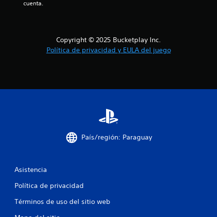
5
cuenta.
6
c
Copyright © 2025 Bucketplay Inc.
Política de privacidad y EULA del juego
a
l
i
f
i
País/región: Paraguay
c
a
Asistencia
c
Política de privacidad
i
Términos de uso del sitio web