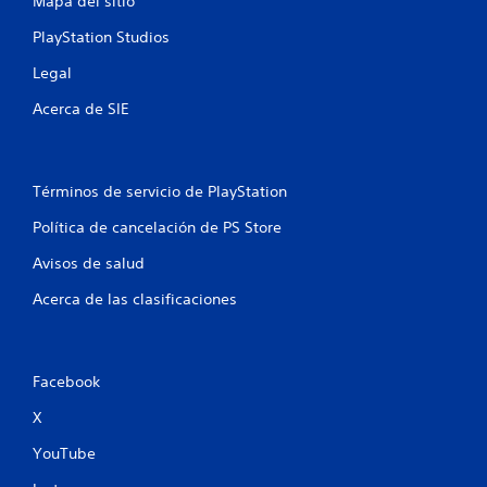
o
Mapa del sitio
n
PlayStation Studios
Legal
e
Acerca de SIE
s
Términos de servicio de PlayStation
Política de cancelación de PS Store
Avisos de salud
Acerca de las clasificaciones
Facebook
X
YouTube