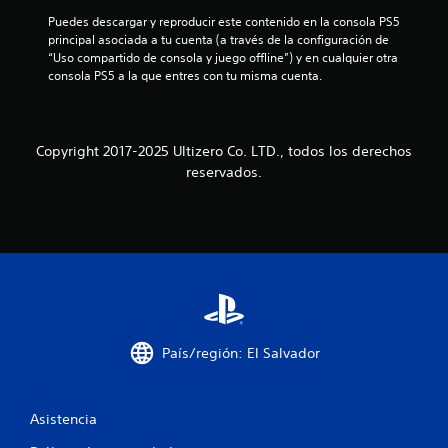
a
n
e
Puedes descargar y reproducir este contenido en la consola PS5 
i
S
r
principal asociada a tu cuenta (a través de la configuración de 
l
c
m
e
“Uso compartido de consola y juego offline”) y en cualquier otra 
a
o
p
consola PS5 a la que entres con tu misma cuenta.
i
v
m
u
i
e
e
f
s
n
d
u
t
Copyright 2017-2025 Ultizero Co. LTD., todos los derechos
i
e
a
o
reservados.
l
j
d
c
m
u
u
e
g
r
a
n
a
a
t
n
r
c
e
t
s
o
e
i
a
i
e
n
t
l
p
r
o
g
País/región: El Salvador
a
u
a
v
n
l
m
é
s
e
s
e
p
a
Asistencia
d
l
c
e