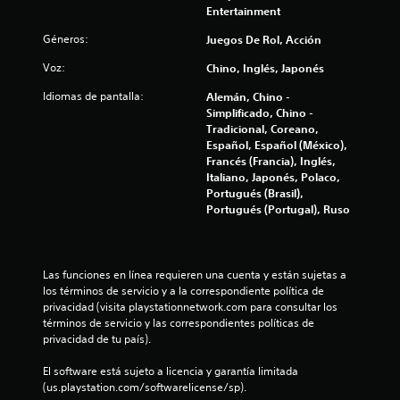
p
t
a
Entertainment
d
a
c
e
r
Géneros:
o
i
Juegos De Rol, Acción
s
a
ó
p
i
Voz:
Chino, Inglés, Japonés
n
t
a
n
d
u
Idiomas de pantalla:
Alemán, Chino -
v
e
a
s
Simplificado, Chino -
e
a
a
Tradicional, Coreano,
r
u
l
r
Español, Español (México),
t
d
e
Francés (Francia), Inglés,
i
i
d
l
Italiano, Japonés, Polaco,
r
o
j
Portugués (Brasil),
l
t
e
u
Portugués (Portugal), Ruso
o
a
e
s
m
6
g
j
b
o
o
i
e
5
Las funciones en línea requieren una cuenta y están sujetas a 
y
é
n
los términos de servicio y a la correspondiente política de 
s
n
c
9
privacidad (visita playstationnetwork.com para consultar los 
t
s
u
términos de servicio y las correspondientes políticas de 
i
e
a
8
privacidad de tu país).
c
c
l
k
o
q
c
El software está sujeto a licencia y garantía limitada 
s
m
u
(us.playstation.com/softwarelicense/sp).
.
u
i