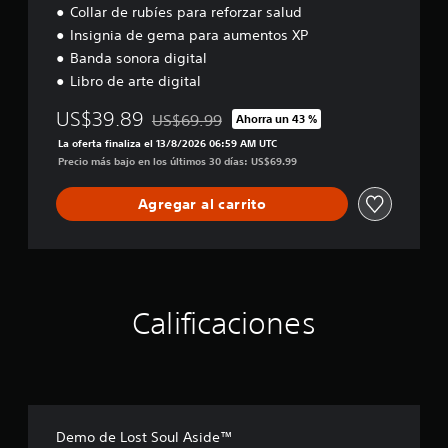
o
d
l
e
Collar de rubíes para reforzar salud
t
n
g
e
a
Insignia de gema para aumentos XP
o
a
j
v
Banda sonora digital
c
m
o
o
e
e
Libro de arte digital
y
z
r
p
s
.
l
l
US$39.89
US$69.99
Ahorra un 43 %
t
Rebajado del precio original de US$69.99
o
a
La oferta finaliza el 13/8/2026 06:59 AM UTC
i
s
y
A
Precio más bajo en los últimos 30 días: US$69.99
c
c
e
u
o
k
n
d
l
Agregar al carrito
c
a
i
o
u
j
o
r
a
u
3
e
l
s
D
s
q
t
p
u
P
a
a
i
Calificaciones
u
b
r
e
e
l
a
r
d
j
e
m
e
u
o
(
s
g
m
b
e
a
e
s
á
r
Demo de Lost Soul Aside™
n
t
s