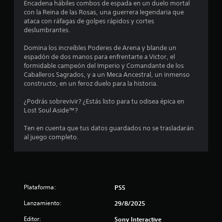
j
Encadena hábiles combos de espada en un duelo mortal
c
s
S
u
con la Reina de las Rosas, una guerrera legendaria que
a
e
g
ataca con ráfagas de golpes rápidos y cortes
c
t
o
a
deslumbrantes.
i
f
r
r
o
r
.
Domina los increíbles Poderes de Arena y blande un
n
e
espadón de dos manos para enfrentarte a Victor, el
e
c
e
formidable campeón del Imperio y Comandante de los
P
e
s
Caballeros Sagrados, y a un Meca Ancestral, un inmenso
l
n
a
d
constructo, en un feroz duelo para la historia.
a
u
e
l
l
s
¿Podrás sobrevivir? ¿Estás listo para tu odisea épica en
a
g
Lost Soul Aside™?
a
u
a
u
d
d
n
Ten en cuenta que tus datos guardados no se trasladarán
e
i
s
a
al juego completo.
l
o
s
j
o
e
L
u
p
a
c
e
n
i
i
g
n
Plataforma:
o
PS5
u
o
f
n
o
P
Lanzamiento:
29/8/2025
e
n
r
u
s
m
Editor:
Sony Interactive
e