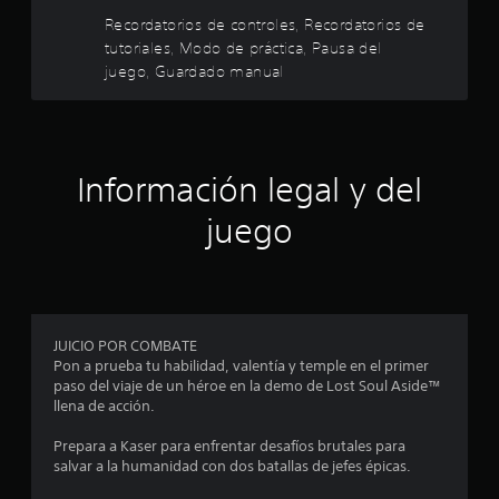
y
e
o
l
Recordatorios de controles, Recordatorios de
s
g
s
o
t
tutoriales, Modo de práctica, Pausa del
.
l
p
i
juego, Guardado manual
a
c
a
r
A
k
a
l
a
s
p
t
j
r
e
u
Información legal y del
d
a
r
s
c
n
juego
e
t
t
a
i
a
t
c
c
b
i
a
l
i
r
v
e
l
a
(
a
JUICIO POR COMBATE
n
s
b
f
Pon a prueba tu habilidad, valentía y temple en el primer
d
á
o
paso del viaje de un héroe en la demo de Lost Soul Aside™
c
e
s
r
llena de acción.
i
i
m
o
n
a
Prepara a Kaser para enfrentar desafíos brutales para
c
d
d
salvar a la humanidad con dos batallas de jefes épicas.
a
e
i
e
)