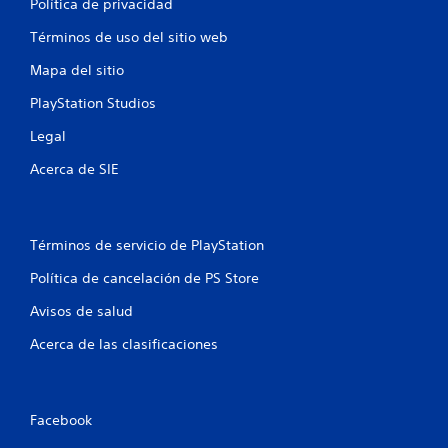
s
a
Política de privacidad
i
l
y
o
a
o
Términos de uso del sitio web
n
v
l
e
i
Mapa del sitio
a
b
s
e
r
PlayStation Studios
r
x
a
á
p
Legal
c
e
p
i
r
i
Acerca de SIE
ó
i
d
n
e
a
d
n
s
e
c
Términos de servicio de PlayStation
d
l
i
c
e
a
Política de cancelación de PS Store
o
b
c
n
o
i
Avisos de salud
t
n
t
r
e
Acerca de las clasificaciones
o
o
m
n
l
á
e
.
t
s
i
Facebook
P
c