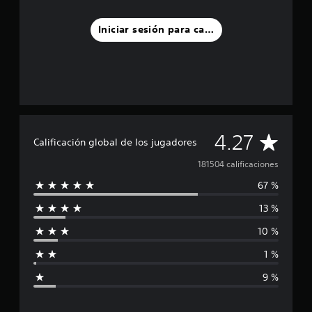
Iniciar sesión para calificar
C
4.27
Calificación global de los jugadores
a
181504 calificaciones
67 %
l
13 %
i
10 %
f
1 %
i
9 %
c