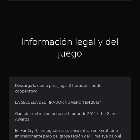
a
c
i
ó
Información legal y del
n
juego
p
r
o
Descarga la demo para jugar 2 horas del modo
cooperativo.
m
LA SECUELA DEL TIRADOR NÚMERO 1 EN 2012*
e
Ganador del mejor juego de tirador de 2014 - the Game
d
Awards
i
En Far Cry 4, los jugadores se encuentran en Kyrat, una
impresionante pero peligrosa región del Himalaya bajo el