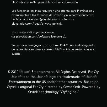
l
PlayStation.com/bc para obtener más información.
a
Las funciones en línea requieren una cuenta para PlayStation y 
están sujetas a los términos de servicio y a la correspondiente 
s
política de privacidad (playstation.com/Terms y 
playstation.com/legal/privacy-policy).
d
El software está sujeto a licencia 
e
(us.playstation.com/softwarelicense/sp).
c
Tarifa única para jugar en el sistema PS4™ principal designado 
de la cuenta y en otros sistemas PS4™ al iniciar sesión con esa 
i
cuenta.
n
c
© 2014 Ubisoft Entertainment. All Rights Reserved. Far Cry,
Ubisoft, and the Ubisoft logo are trademarks of Ubisoft
o
Entertainment in the US and/or other countries. Based on
Crytek’s original Far Cry directed by Cevat Yerli. Powered by
e
Crytek’s technology “CryEngine.”
s