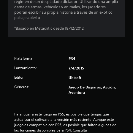
o
régimen de un despiadado dictador. Utilizando una amplia
gama de armas, vehículos y animales, los jugadores
:
podrán escribir su propia historia a través de un exótico
paisaje abierto.
4
*Basado en Metacritic desde 18/12/2012
.
2
7
Plataforma:
PS4
e
Lanzamiento:
7/4/2015
s
Editor:
Ubisoft
Géneros:
Juego De Disparos, Acción,
t
Aventura
r
e
Para jugar a este juego en PS5, es posible que tengas que 
actualizar el software a la versión más reciente. Aunque este 
l
juego es compatible con PS5, es posible que falten algunas de 
las funciones disponibles para PS4. Consulta 