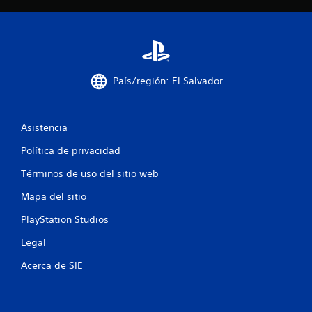
t
r
e
l
País/región: El Salvador
l
a
Asistencia
s
Política de privacidad
Términos de uso del sitio web
e
Mapa del sitio
n
PlayStation Studios
u
Legal
n
Acerca de SIE
t
o