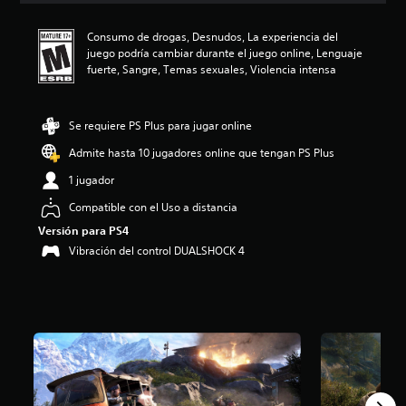
:
4
Consumo de drogas, Desnudos, La experiencia del
.
juego podría cambiar durante el juego online, Lenguaje
2
fuerte, Sangre, Temas sexuales, Violencia intensa
7
e
s
Se requiere PS Plus para jugar online
t
r
Admite hasta 10 jugadores online que tengan PS Plus
e
l
1 jugador
l
Compatible con el Uso a distancia
a
s
Versión para PS4
d
Vibración del control DUALSHOCK 4
e
c
i
n
c
o
e
s
t
r