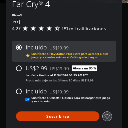
Far Cry® 4 
Ubisoft
PS4
4.27
181 mil calificaciones
C
a
l
i
Incluido
US$19.99
f
Rebajado del precio original de US$19.99
Suscríbete a PlayStation Plus Extra para acceder a este
i
juego y a cientos más en el Catálogo de juegos
c
a
US$2.99
US$19.99
Ahorra un 85 %
c
Rebajado del precio original de US$19.99
i
La oferta finaliza el 13/8/2026 06:59 AM UTC
ó
Precio más bajo en los últimos 30 días: US$19.99
n
Incluido
p
US$19.99
Rebajado del precio original de US$19.99
r
Suscríbete a Ubisoft+ Classics para descargar este juego
o
y mucho más
m
e
Suscribirse
d
i
o