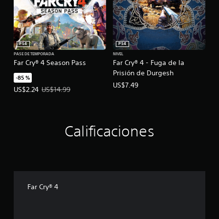
PS4
PS4
PASE DE TEMPORADA
NIVEL
Far Cry® 4 Season Pass
Far Cry® 4 - Fuga de la
Prisión de Durgesh
-85 %
US$7.49
Precio de la oferta: US$2.24. Precio original: US$14.99.
US$2.24
US$14.99
Calificaciones
Far Cry® 4