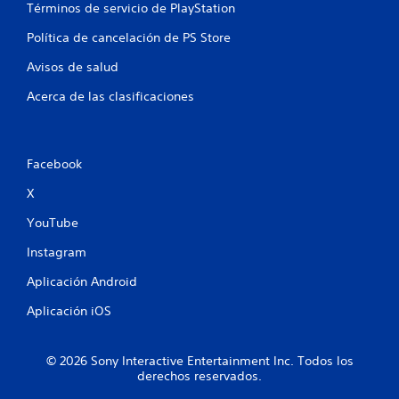
Términos de servicio de PlayStation
t
Política de cancelación de PS Store
a
Avisos de salud
l
Acerca de las clasificaciones
d
e
Facebook
1
X
8
YouTube
Instagram
1
Aplicación Android
5
Aplicación iOS
0
4
© 2026 Sony Interactive Entertainment Inc. Todos los
derechos reservados.
c