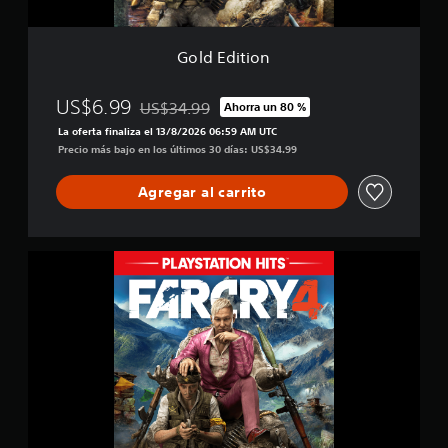
i
f
i
Gold Edition
c
a
US$6.99
US$34.99
c
Ahorra un 80 %
Rebajado del precio original de US$34.99
i
La oferta finaliza el 13/8/2026 06:59 AM UTC
o
Precio más bajo en los últimos 30 días: US$34.99
n
e
Agregar al carrito
s
F
a
r
C
r
y
®
4