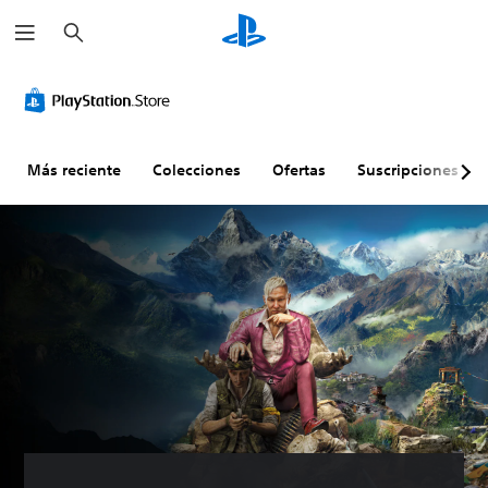
B
u
s
c
a
r
Más reciente
Colecciones
Ofertas
Suscripciones