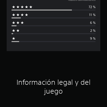
a
72 %
l
11 %
i
6 %
f
2 %
i
9 %
c
a
c
i
ó
Información legal y del
n
juego
p
r