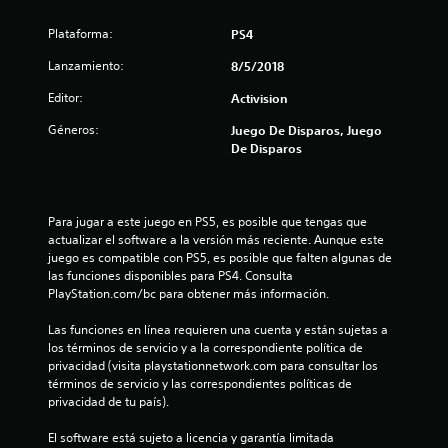
n
Plataforma:
PS4
c
Lanzamiento:
8/5/2018
o
Editor:
Activision
Géneros:
e
Juego De Disparos, Juego
De Disparos
s
t
Para jugar a este juego en PS5, es posible que tengas que 
actualizar el software a la versión más reciente. Aunque este 
r
juego es compatible con PS5, es posible que falten algunas de 
las funciones disponibles para PS4. Consulta 
e
PlayStation.com/bc para obtener más información.
l
Las funciones en línea requieren una cuenta y están sujetas a 
los términos de servicio y a la correspondiente política de 
l
privacidad (visita playstationnetwork.com para consultar los 
términos de servicio y las correspondientes políticas de 
a
privacidad de tu país).
s
El software está sujeto a licencia y garantía limitada 