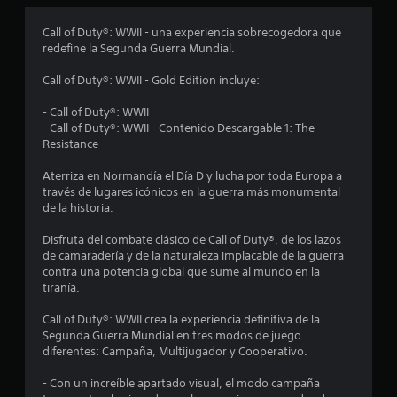
o
Call of Duty®: WWII - una experiencia sobrecogedora que
redefine la Segunda Guerra Mundial.
m
Call of Duty®: WWII - Gold Edition incluye:
e
- Call of Duty®: WWII
d
- Call of Duty®: WWII - Contenido Descargable 1: The
Resistance
i
Aterriza en Normandía el Día D y lucha por toda Europa a
o
través de lugares icónicos en la guerra más monumental
de la historia.
:
Disfruta del combate clásico de Call of Duty®, de los lazos
4
de camaradería y de la naturaleza implacable de la guerra
contra una potencia global que sume al mundo en la
.
tiranía.
3
Call of Duty®: WWII crea la experiencia definitiva de la
Segunda Guerra Mundial en tres modos de juego
diferentes: Campaña, Multijugador y Cooperativo.
5
- Con un increíble apartado visual, el modo campaña
e