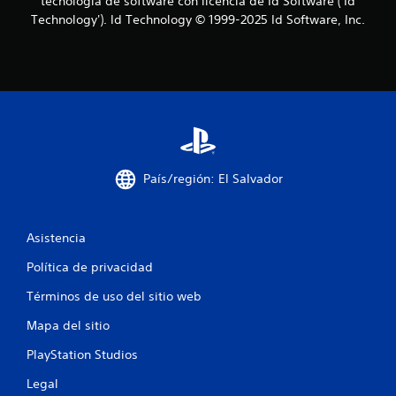
tecnología de software con licencia de Id Software ('Id
6
Technology'). Id Technology © 1999-2025 Id Software, Inc.
2
8
5
3
c
País/región: El Salvador
a
Asistencia
l
Política de privacidad
i
Términos de uso del sitio web
f
Mapa del sitio
i
PlayStation Studios
c
Legal