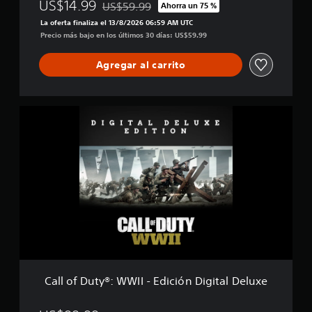
-
US$14.99
US$59.99
Ahorra un 75 %
Rebajado del precio original de US$59.99
a
G
La oferta finaliza el 13/8/2026 06:59 AM UTC
l
o
Precio más bajo en los últimos 30 días: US$59.99
i
l
f
d
i
Agregar al carrito
E
c
d
a
i
c
t
C
i
i
a
o
o
l
n
n
l
e
o
s
f
D
u
t
y
®
:
W
W
Call of Duty®: WWII - Edición Digital Deluxe
I
I