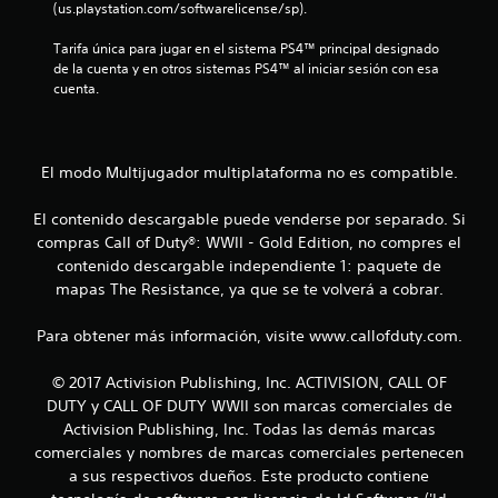
(us.playstation.com/softwarelicense/sp).
e
Tarifa única para jugar en el sistema PS4™ principal designado 
n
de la cuenta y en otros sistemas PS4™ al iniciar sesión con esa 
cuenta.
u
n
El modo Multijugador multiplataforma no es compatible.
t
El contenido descargable puede venderse por separado. Si
o
compras Call of Duty®: WWII - Gold Edition, no compres el
t
contenido descargable independiente 1: paquete de
mapas The Resistance, ya que se te volverá a cobrar.
a
Para obtener más información, visite www.callofduty.com.
l
© 2017 Activision Publishing, Inc. ACTIVISION, CALL OF
d
DUTY y CALL OF DUTY WWII son marcas comerciales de
e
Activision Publishing, Inc. Todas las demás marcas
comerciales y nombres de marcas comerciales pertenecen
1
a sus respectivos dueños. Este producto contiene