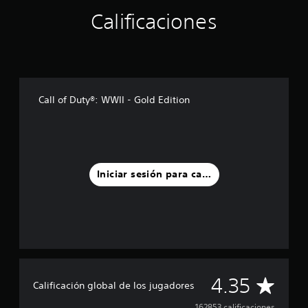
Calificaciones
Call of Duty®: WWII - Gold Edition
Iniciar sesión para calificar
C
4.35
Calificación global de los jugadores
162853 calificaciones