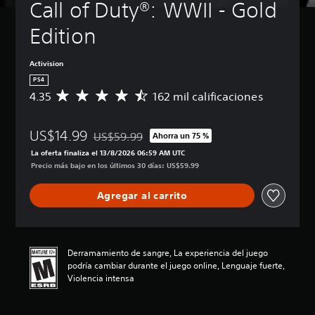
Call of Duty®: WWII - Gold 
Edition
Activision
PS4
4.35
162 mil calificaciones
C
a
l
US$14.99
i
US$59.99
Ahorra un 75 %
Rebajado del precio original de US$59.99
f
La oferta finaliza el 13/8/2026 06:59 AM UTC
i
Precio más bajo en los últimos 30 días: US$59.99
c
a
Agregar al carrito
c
i
ó
n
p
Derramamiento de sangre, La experiencia del juego
r
podría cambiar durante el juego online, Lenguaje fuerte,
o
Violencia intensa
m
e
d