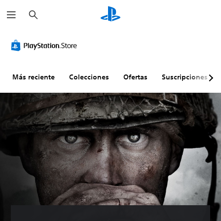
B
u
s
c
a
r
Más reciente
Colecciones
Ofertas
Suscripciones