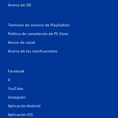
a
Acerca de SIE
c
i
Términos de servicio de PlayStation
o
Política de cancelación de PS Store
n
Avisos de salud
e
Acerca de las clasificaciones
s
Facebook
X
YouTube
Instagram
Aplicación Android
Aplicación iOS