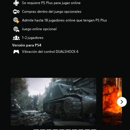
Se requiere PS Plus para jugar online
i
o
Compras dentro del juego opcionales
:
4
Admite hasta 18 jugadores online que tengan PS Plus
.
Juego online opcional
3
5
1-2 jugadores
e
Versión para PS4
s
t
Vibración del control DUALSHOCK 4
r
e
l
l
a
s
d
e
c
i
n
c
o
e
s