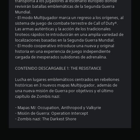
transporta a los jugadores al escenario europeo donde
revivirán batallas emblemáticas de la Segunda Guerra
s
Mundial.
- El modo Multijugador marca un regreso a los orígenes, al
t
sistema de juego de combate terrestre de Call of Duty®.
Las armas auténticas y la acción de los tradicionales
r
tiroteos rápidos te introducirán en una amplia variedad de
localizaciones basadas en la Segunda Guerra Mundial.
e
- El modo cooperativo introduce una nueva y original
historia en una experiencia de juego independiente
l
cargada de inesperados subidones de adrenalina.
l
CONTENIDO DESCARGABLE 1: THE RESISTANCE
a
Lucha en lugares emblemáticos centrados en rebeliones
históricas en 3 nuevos mapas Multijugador, además de
s
una nueva misión de Guerra por objetivos y el último
capítulo de Zombis nazi:
d
- Mapas MJ: Occupation, Anthropod y Valkyrie
e
- Misión de Guerra: Operation Intercept
- Zombis nazi: The Darkest Shore
c
i