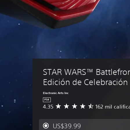
STAR WARS™ Battlefront
Edición de Celebración
Electronic Arts Inc
PS4
4.35
162 mil califi
C
a
l
i
US$39.99
f