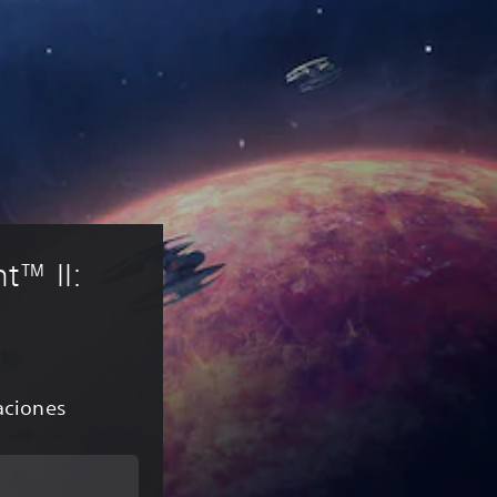
™ II: 
caciones