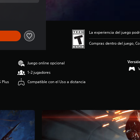
ginal de US$39.99
La experiencia del juego podr
Compras dentro del juego, Com
Versió
Juego online opcional
V
1-2 jugadores
S Plus
Compatible con el Uso a distancia