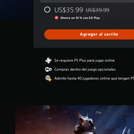
i
US$35.99
US$39.99
c
Rebajado del precio ori
a
Ahorra un 10 % con EA Play
c
i
ó
Agregar al carrito
n
p
r
o
Se requiere PS Plus para jugar online
m
e
Compras dentro del juego opcionales
d
Admite hasta 40 jugadores online que tengan P
i
o
:
4
.
3
5
e
s
t