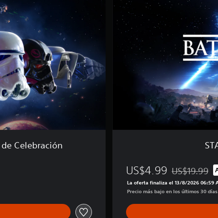
W
A
R
S
™
B
a
t
t
l
e
f
r
o
n
t
 de Celebración
ST
™
I
I
US$4.99
US$19.99
Rebajado del p
La oferta finaliza el 13/8/2026 06:59
Precio más bajo en los últimos 30 día