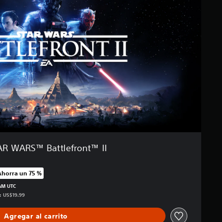
AR WARS™ Battlefront™ II
Ahorra un 75 %
recio original de US$19.99
 AM UTC
s: US$19.99
Agregar al carrito