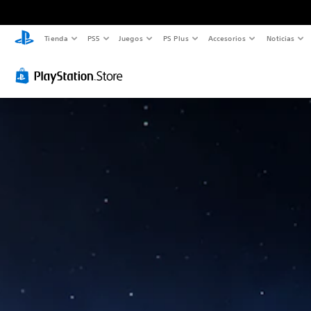
Tienda
PS5
Juegos
PS Plus
Accesorios
Noticias