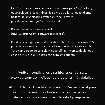
v
t
i
i
i
o
o
Las funciones en línea requieren una cuenta para PlayStation y 
s
s
n
están sujetas a los términos de servicio y a la correspondiente 
f
u
d
e
política de privacidad (playstation.com/Terms y 
a
e
s
playstation.com/legal/privacy-policy).
i
l
g
r
m
u
El software está sujeto a licencia 
á
e
c
a
(us.playstation.com/softwarelicense/sp).
n
p
r
t
a
i
d
Puedes descargar y reproducir este contenido en la consola PS5 
e
a
d
principal asociada a tu cuenta (a través de la configuración de 
o
c
d
a
“Uso compartido de consola y juego offline”) y en cualquier otra 
a
o
s
consola PS5 a la que entres con tu misma cuenta.
t
i
m
d
r
a
e
a
n
o
b
v
u
o
é
*Aplican condiciones y restricciones. Consulta
a
n
s
t
l
www.ea.com/es-mx/legal para obtener más detalles.
d
o
p
e
e
a
n
ADVERTENCIA: Acceda a www.ea.com/es-mx/legal para
l
r
e
s
ver información importante sobre las imágenes con
a
a
s
destellos y otras cuestiones de salud y seguridad.
v
q
P
i
u