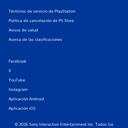
l
a
o
m
Términos de servicio de PlayStation
s
e
m
n
Política de cancelación de PS Store
e
t
n
e
Avisos de salud
ú
d
s
o
Acerca de las clasificaciones
s
n
i
d
n
e
n
l
Facebook
e
o
c
d
X
e
e
s
j
YouTube
i
a
d
Instagram
s
a
t
d
Aplicación Android
e
d
.
Aplicación iOS
e
p
u
© 2026 Sony Interactive Entertainment Inc. Todos los
l