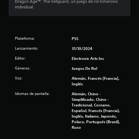
Dragon Age™: The Veilguard, un juego de rol inmersivo
a
d
a
individual.
S
e
d
a
e
o
l
u
p
m
d
u
d
a
i
e
n
Plataforma:
PS5
o
e
d
u
t
e
Lanzamiento:
a
31/10/2024
a
5
j
l
m
Editor:
Electronic Arts Inc
u
b
P
1
g
i
u
Géneros:
Juegos De Rol
é
a
e
7
n
Voz:
Alemán, Francés (Francia),
r
d
s
Inglés
e
s
3
e
s
i
Idiomas de pantalla:
Alemán, Chino -
c
c
n
4
Simplificado, Chino -
o
r
p
Tradicional, Coreano,
m
e
c
u
Español, Francés (Francia),
u
a
l
Inglés, Italiano, Japonés,
n
r
a
Polaco, Portugués (Brasil),
s
i
p
Ruso
c
a
u
l
a
c
n