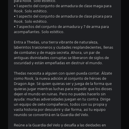
para Rook. Solo estético.
p
o
l
• 1 aspecto del conjunto de armadura de clase maga para
a
e
n
o
Rook. Solo estético.
r
e
e
• 1 aspecto del conjunto de armadura de clase pícara para
a
l
l
s
Rook. Solo estético.
i
j
d
• 7 aspectos del conjunto de armadura y 7 de arma para
n
l
u
e
acompañantes. Solo estético.
v
e
a
e
a
g
u
Entra a Thedas, una tierra vibrante de naturaleza,
r
o
laberintos traicioneros y ciudades resplandecientes, llenas
t
d
s
o
de combates y de magia secreta. Ahora, un par de
i
i
f
antiguas divinidades corruptas se liberaron de siglos de
r
o
f
e
oscuridad y están empeñadas en destruir el mundo.
l
l
L
o
i
n
a
Thedas necesita a alguien con quien pueda contar. Álzate
s
n
i
como Rook, la nueva adición al conjunto de héroes de
j
e
u
n
Dragon Age. Sé quien quieras ser y juega de la forma que
o
)
f
quieras jugar mientras luchas para impedir que los dioses
y
.
n
o
dejen el mundo en ruinas. Pero no puedes hacerlo sin
s
r
ayuda: muchas adversidades juegan en tu contra. Dirige
t
m
t
un equipo de siete compañeros, todos con su propia y
i
G
a
vasta historia por descubrir y dar forma, así tu equipo
c
u
c
o
reunido se convertirá en la Guardia del Velo.
k
a
i
s
r
ó
t
Reúne a la Guardia del Velo y desafía a las deidades en
.
d
n