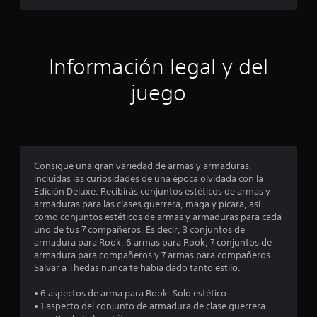
a
a
A
S
e
s
l
e
x
t
o
p
d
f
e
e
Información legal y del
r
r
r
e
e
n
i
juego
c
a
e
c
e
n
t
n
c
i
i
a
i
v
l
a
n
a
g
c
s
Consigue una gran variedad de armas y armaduras,
u
i
c
incluidas las curiosidades de una época olvidada con la
n
d
n
Edición Deluxe. Recibirás conjuntos estéticos de armas y
a
e
e
o
armaduras para las clases guerrera, maga y pícara, así
s
i
m
como conjuntos estéticos de armas y armaduras para cada
o
n
á
uno de tus 7 compañeros. Es decir, 3 conjuntos de
e
p
t
d
armadura para Rook, 6 armas para Rook, 7 conjuntos de
c
i
i
armadura para compañeros y 7 armas para compañeros.
i
s
c
c
Salvar a Thedas nunca te había dado tanto estilo.
o
a
a
n
t
(
c
• 6 aspectos de arma para Rook. Solo estético.
e
s
• 1 aspecto del conjunto de armadura de clase guerrera
s
i
r
o