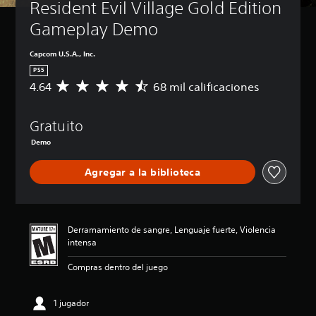
Resident Evil Village Gold Edition 
Gameplay Demo
Capcom U.S.A., Inc.
PS5
4.64
68 mil calificaciones
C
a
l
Gratuito
i
f
Demo
i
c
Agregar a la biblioteca
a
c
i
ó
n
Derramamiento de sangre, Lenguaje fuerte, Violencia
p
intensa
r
o
Compras dentro del juego
m
e
1 jugador
d
i