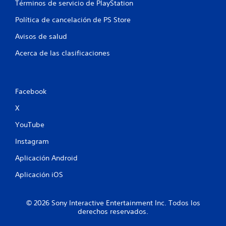
Términos de servicio de PlayStation
l
Política de cancelación de PS Store
d
Avisos de salud
e
Acerca de las clasificaciones
6
8
Facebook
7
X
1
YouTube
2
Instagram
Aplicación Android
c
Aplicación iOS
a
l
© 2026 Sony Interactive Entertainment Inc. Todos los
derechos reservados.
i