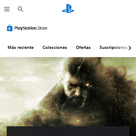
B
u
s
c
a
r
Más reciente
Colecciones
Ofertas
Suscripciones