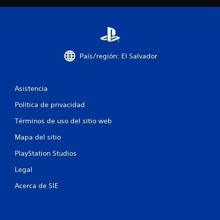
l
l
a
País/región: El Salvador
s
e
Asistencia
n
Política de privacidad
u
Términos de uso del sitio web
Mapa del sitio
n
PlayStation Studios
t
Legal
o
Acerca de SIE
t
a