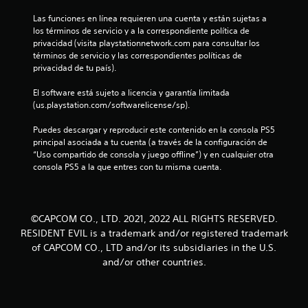
d
Las funciones en línea requieren una cuenta y están sujetas a 
los términos de servicio y a la correspondiente política de 
privacidad (visita playstationnetwork.com para consultar los 
e
términos de servicio y las correspondientes políticas de 
privacidad de tu país).
c
El software está sujeto a licencia y garantía limitada 
i
(us.playstation.com/softwarelicense/sp).
n
Puedes descargar y reproducir este contenido en la consola PS5 
principal asociada a tu cuenta (a través de la configuración de 
c
“Uso compartido de consola y juego offline”) y en cualquier otra 
consola PS5 a la que entres con tu misma cuenta.
o
e
©CAPCOM CO., LTD. 2021, 2022 ALL RIGHTS RESERVED.
s
RESIDENT EVIL is a trademark and/or registered trademark
t
of CAPCOM CO., LTD and/or its subsidiaries in the U.S.
and/or other countries.
r
e