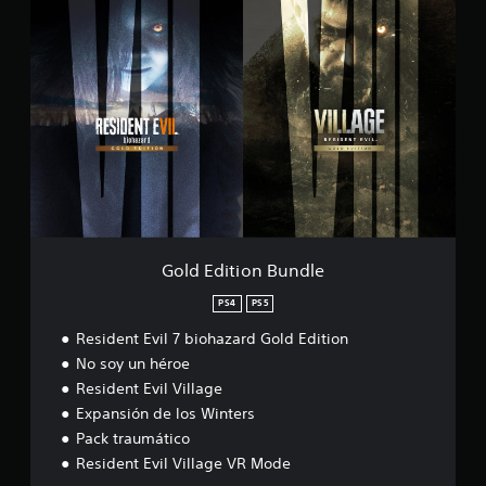
i
G
l
o
l
l
a
d
g
E
e
d
V
i
R
t
M
i
o
o
d
n
e
B
u
n
Gold Edition Bundle
d
l
PS4
PS5
e
Resident Evil 7 biohazard Gold Edition
No soy un héroe
Resident Evil Village
Expansión de los Winters
Pack traumático
Resident Evil Village VR Mode