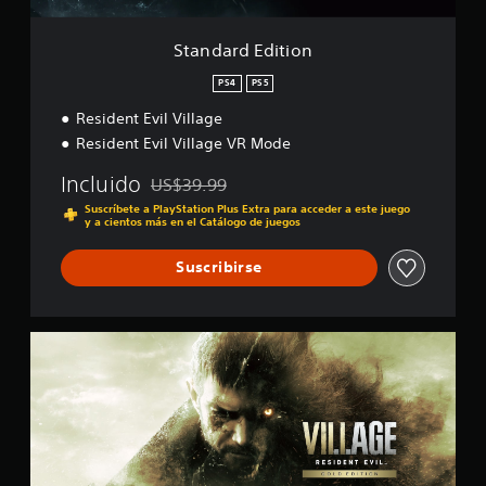
t
t
i
r
o
e
Standard Edition
n
l
l
PS4
PS5
a
Resident Evil Village
s
e
Resident Evil Village VR Mode
n
u
Incluido
US$39.99
Rebajado del precio original de US$39.99
n
Suscríbete a PlayStation Plus Extra para acceder a este juego
t
y a cientos más en el Catálogo de juegos
o
t
Suscribirse
a
l
d
e
G
6
o
8
l
m
d
i
E
l
d
c
i
a
t