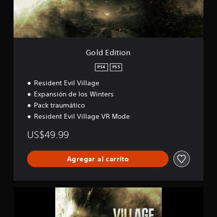
l
i
i
o
f
n
i
c
a
Gold Edition
c
i
PS4
PS5
o
n
Resident Evil Village
e
Expansión de los Winters
s
Pack traumático
Resident Evil Village VR Mode
US$49.99
Agregar al carrito
R
e
s