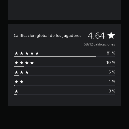
C
4.64
Calificación global de los jugadores
a
68712 calificaciones
81 %
l
10 %
i
5 %
f
1 %
i
3 %
c
a
c