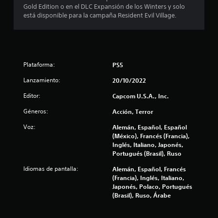
4
Gold Edition o en el DLC Expansión de los Winters y solo
.
está disponible para la campaña Resident Evil Village.
6
4
Plataforma:
PS5
e
Lanzamiento:
20/10/2022
s
Editor:
Capcom U.S.A., Inc.
t
Géneros:
Acción, Terror
r
Voz:
Alemán, Español, Español
(México), Francés (Francia),
e
Inglés, Italiano, Japonés,
Portugués (Brasil), Ruso
l
Idiomas de pantalla:
Alemán, Español, Francés
l
(Francia), Inglés, Italiano,
Japonés, Polaco, Portugués
a
(Brasil), Ruso, Árabe
s