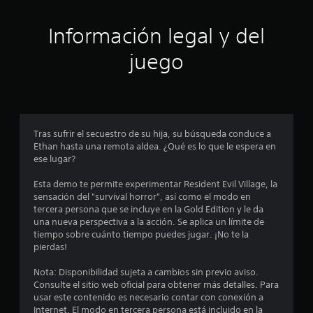
i
ó
Información legal y del
n
juego
p
r
o
Tras sufrir el secuestro de su hija, su búsqueda conduce a
Ethan hasta una remota aldea. ¿Qué es lo que le espera en
m
ese lugar?
e
Esta demo te permite experimentar Resident Evil Village, la
sensación del "survival horror", así como el modo en
d
tercera persona que se incluye en la Gold Edition y le da
una nueva perspectiva a la acción. Se aplica un límite de
i
tiempo sobre cuánto tiempo puedes jugar. ¡No te la
pierdas!
o
Nota: Disponibilidad sujeta a cambios sin previo aviso.
:
Consulte el sitio web oficial para obtener más detalles. Para
usar este contenido es necesario contar con conexión a
Internet. El modo en tercera persona está incluido en la