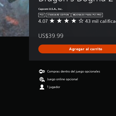
Capcom U.S.A., Inc.
PS5
STANDARD EDITION
MEJORADO PARA PS5 PRO
4.07
43 mil calific
C
a
l
US$39.99
i
f
i
Agregar al carrito
c
a
c
i
ó
Compras dentro del juego opcionales
n
Juego online opcional
p
r
1 jugador
o
m
e
d
i
o