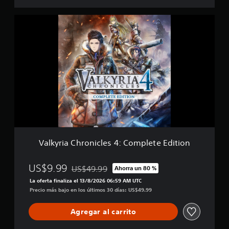
e
r
V
e
a
d
l
+
k
V
y
a
r
l
i
k
a
y
C
r
h
i
r
a
o
C
n
h
i
r
Valkyria Chronicles 4: Complete Edition
c
o
l
n
e
US$9.99
US$49.99
i
Ahorra un 80 %
Rebajado del precio original de US$49.99
s
c
La oferta finaliza el 13/8/2026 06:59 AM UTC
4
l
Precio más bajo en los últimos 30 días: US$49.99
:
e
C
s
Agregar al carrito
o
4
m
B