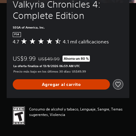
Valkyria Chronicles 4: 
Complete Edition
SEGA of America, Inc.
PS4
4.7
4.1 mil calificaciones
C
a
l
US$9.99
i
US$49.99
Ahorra un 80 %
Rebajado del precio original de US$49.99
f
La oferta finaliza el 13/8/2026 06:59 AM UTC
i
Precio más bajo en los últimos 30 días: US$49.99
c
a
Agregar al carrito
c
i
ó
n
p
Consumo de alcohol y tabaco, Lenguaje, Sangre, Temas
r
sugerentes, Violencia
o
m
e
d