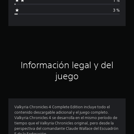
1 %
i
3 %
c
a
c
i
ó
Información legal y del
n
juego
p
r
o
Valkyria Chronicles 4 Complete Edition incluye todo el
contenido descargable adicional y el juego completo.
m
Valkyria Chronicles 4 se desarrolla en el mismo período de
tiempo que el Valkyria Chronicles original, pero desde la
e
perspectiva del comandante Claude Wallace del Escuadrón
E de la Federación.