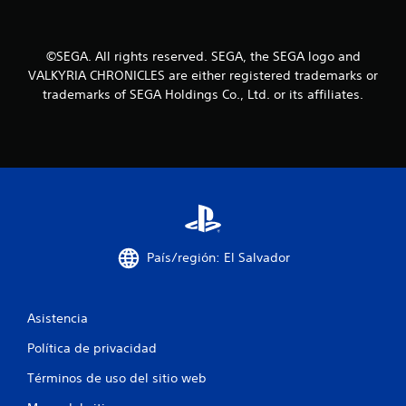
s
t
©SEGA. All rights reserved. SEGA, the SEGA logo and
r
VALKYRIA CHRONICLES are either registered trademarks or
trademarks of SEGA Holdings Co., Ltd. or its affiliates.
e
l
l
a
s
País/región: El Salvador
e
n
Asistencia
u
Política de privacidad
n
Términos de uso del sitio web