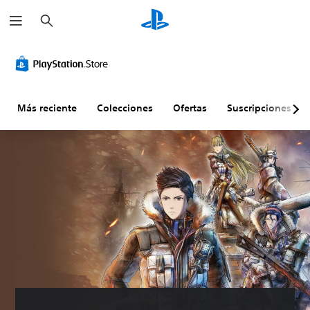
B
u
s
c
a
r
Más reciente
Colecciones
Ofertas
Suscripciones