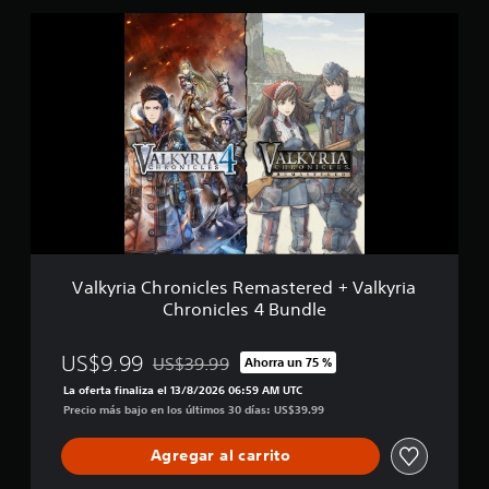
l
V
i
a
f
l
i
k
c
y
a
r
c
i
i
a
o
C
n
h
e
r
s
o
n
i
Valkyria Chronicles Remastered + Valkyria
c
Chronicles 4 Bundle
l
e
s
US$9.99
US$39.99
Ahorra un 75 %
Rebajado del precio original de US$39.99
R
La oferta finaliza el 13/8/2026 06:59 AM UTC
e
Precio más bajo en los últimos 30 días: US$39.99
m
a
s
Agregar al carrito
t