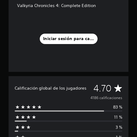
Valkyria Chronicles 4: Complete Edition
Iniciar sesión para calificar
C
4.70
Calificación global de los jugadores
a
4186 calificaciones
83 %
l
11 %
i
3 %
f