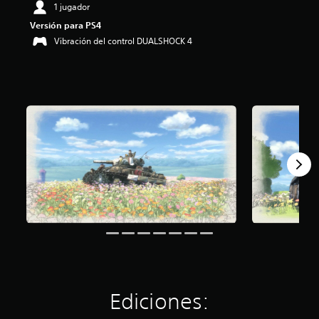
1 jugador
i
o
Versión para PS4
:
Vibración del control DUALSHOCK 4
4
.
7
e
s
t
r
e
l
l
a
s
d
e
c
i
n
c
o
e
Ediciones:
s
t