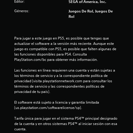
Editor:
SEGA of America, Inc.
l
Géneros:
Juegos De Rol, Juegos De
l
Rol
a
s
Para jugar a este juego en PS5, es posible que tengas que 
actualizar el software a la versión más reciente. Aunque este 
d
juego es compatible con PS5, es posible que falten algunas de 
las funciones disponibles para PS4. Consulta 
e
PlayStation.com/bc para obtener más información.
c
Las funciones en línea requieren una cuenta y están sujetas a 
los términos de servicio y a la correspondiente política de 
i
privacidad (visita playstationnetwork.com para consultar los 
términos de servicio y las correspondientes políticas de 
n
privacidad de tu país).
c
El software está sujeto a licencia y garantía limitada 
(us.playstation.com/softwarelicense/sp).
o
Tarifa única para jugar en el sistema PS4™ principal designado 
e
de la cuenta y en otros sistemas PS4™ al iniciar sesión con esa 
cuenta.