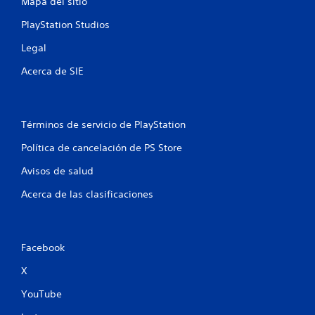
t
Mapa del sitio
PlayStation Studios
o
Legal
t
Acerca de SIE
a
l
Términos de servicio de PlayStation
d
Política de cancelación de PS Store
e
Avisos de salud
4
Acerca de las clasificaciones
1
8
Facebook
6
X
c
YouTube