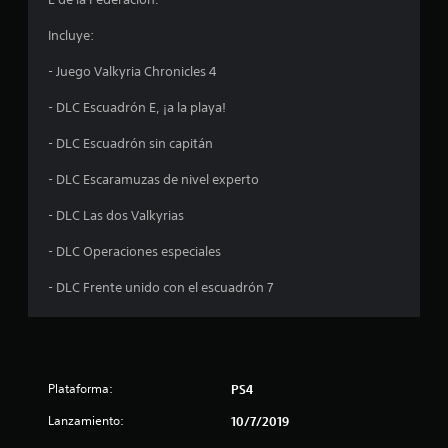
d
Incluye:
i
- Juego Valkyria Chronicles 4
o
- DLC Escuadrón E, ¡a la playa!
:
- DLC Escuadrón sin capitán
4
- DLC Escaramuzas de nivel experto
.
- DLC Las dos Valkyrias
7
- DLC Operaciones especiales
e
- DLC Frente unido con el escuadrón 7
s
t
r
Plataforma:
PS4
e
Lanzamiento:
10/7/2019