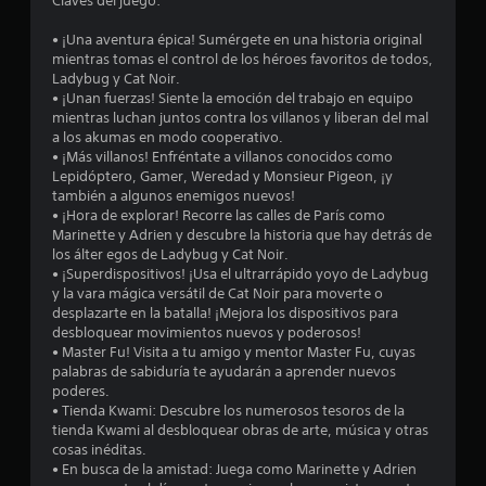
Claves del juego:
1
• ¡Una aventura épica! Sumérgete en una historia original
e
mientras tomas el control de los héroes favoritos de todos,
Ladybug y Cat Noir.
s
• ¡Unan fuerzas! Siente la emoción del trabajo en equipo
mientras luchan juntos contra los villanos y liberan del mal
t
a los akumas en modo cooperativo.
• ¡Más villanos! Enfréntate a villanos conocidos como
r
Lepidóptero, Gamer, Weredad y Monsieur Pigeon, ¡y
también a algunos enemigos nuevos!
e
• ¡Hora de explorar! Recorre las calles de París como
Marinette y Adrien y descubre la historia que hay detrás de
l
los álter egos de Ladybug y Cat Noir.
• ¡Superdispositivos! ¡Usa el ultrarrápido yoyo de Ladybug
l
y la vara mágica versátil de Cat Noir para moverte o
desplazarte en la batalla! ¡Mejora los dispositivos para
a
desbloquear movimientos nuevos y poderosos!
• Master Fu! Visita a tu amigo y mentor Master Fu, cuyas
s
palabras de sabiduría te ayudarán a aprender nuevos
poderes.
d
• Tienda Kwami: Descubre los numerosos tesoros de la
tienda Kwami al desbloquear obras de arte, música y otras
e
cosas inéditas.
• En busca de la amistad: Juega como Marinette y Adrien