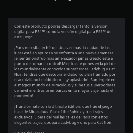
p
r
o
Con este producto podrás descargar tanto la versión
digital para PS4™ como la versión digital para PS5™ de
m
este juego.
e
¡París necesita un héroe! Una vez más, la ciudad de las
luces está en apuros y se enfrenta a una nueva amenaza:
d
¡el sentimonstruo más amenazador jamás creado está a
punto de tomar el control! Mientras te pones en la piel de
i
los mundialmente conocidos superhéroes Ladybug y Cat
Noir, tendrás que descubrir el diabólico plan tramado por
o
el archivillano Lepidóptero... ¡y aplastarlo! ¡Sumérgete en
el mágico mundo de Miraculous y sube tus superpoderes
:
de nivel mientras te embarcas en tu mayor viaje hasta el
momento!
3
¡Transfórmate con la Ultimate Edition, que trae el juego
.
base de Miraculous: Rise of the Sphinx y tres trajes
exclusivos! Libera del mal las calles de París con estos
6
elegantes trajes, dos para Ladybug y uno para Cat Noir.