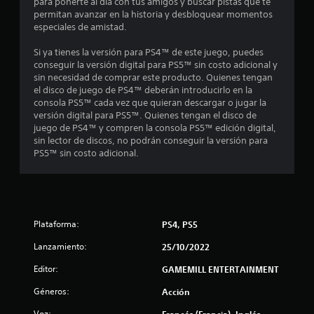
c
para ponerte al día con tus amigos y buscar pistas que te
permitan avanzar en la historia y desbloquear momentos
i
especiales de amistad.
n
Si ya tienes la versión para PS4™ de este juego, puedes
conseguir la versión digital para PS5™ sin costo adicional y
c
sin necesidad de comprar este producto. Quienes tengan
el disco de juego de PS4™ deberán introducirlo en la
o
consola PS5™ cada vez que quieran descargar o jugar la
versión digital para PS5™. Quienes tengan el disco de
e
juego de PS4™ y compren la consola PS5™ edición digital,
sin lector de discos, no podrán conseguir la versión para
PS5™ sin costo adicional.
s
t
r
Plataforma:
PS4, PS5
e
Lanzamiento:
25/10/2022
l
Editor:
GAMEMILL ENTERTAINMENT
l
Géneros:
Acción
Voz:
Francés (Francia), Inglés