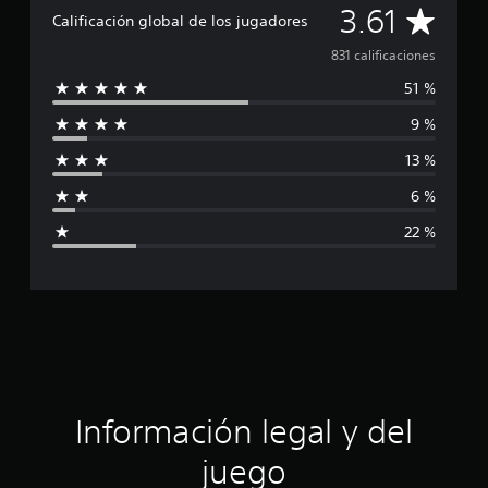
C
3.61
Calificación global de los jugadores
a
831 calificaciones
51 %
l
9 %
i
13 %
f
6 %
i
22 %
c
a
c
i
ó
Información legal y del
n
juego