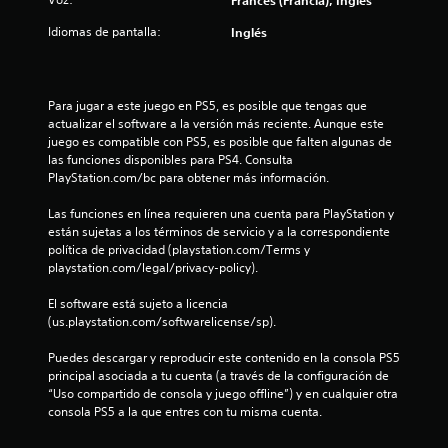
a
s
Idiomas de pantalla:
Inglés
e
n
Para jugar a este juego en PS5, es posible que tengas que 
actualizar el software a la versión más reciente. Aunque este 
u
juego es compatible con PS5, es posible que falten algunas de 
las funciones disponibles para PS4. Consulta 
PlayStation.com/bc para obtener más información.
n
Las funciones en línea requieren una cuenta para PlayStation y 
t
están sujetas a los términos de servicio y a la correspondiente 
política de privacidad (playstation.com/Terms y 
o
playstation.com/legal/privacy-policy).
t
El software está sujeto a licencia 
(us.playstation.com/softwarelicense/sp).
a
Puedes descargar y reproducir este contenido en la consola PS5 
l
principal asociada a tu cuenta (a través de la configuración de 
“Uso compartido de consola y juego offline”) y en cualquier otra 
d
consola PS5 a la que entres con tu misma cuenta.
e