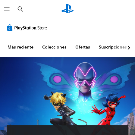
B
u
s
c
a
r
Más reciente
Colecciones
Ofertas
Suscripciones