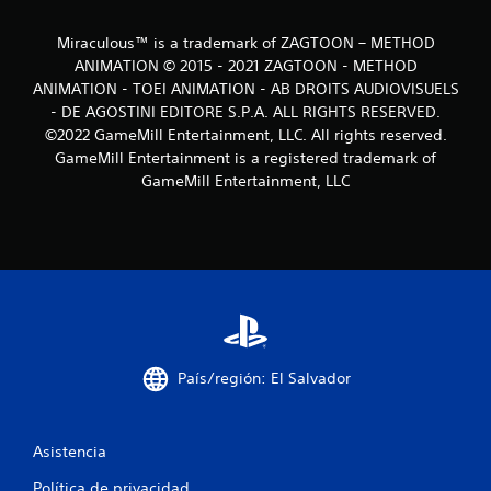
8
Miraculous™ is a trademark of ZAGTOON – METHOD
ANIMATION © 2015 - 2021 ZAGTOON - METHOD
3
ANIMATION - TOEI ANIMATION - AB DROITS AUDIOVISUELS
1
- DE AGOSTINI EDITORE S.P.A. ALL RIGHTS RESERVED.
©2022 GameMill Entertainment, LLC. All rights reserved.
c
GameMill Entertainment is a registered trademark of
GameMill Entertainment, LLC
a
l
i
f
i
País/región: El Salvador
c
a
Asistencia
c
Política de privacidad