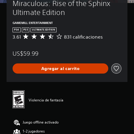
Miraculous: Rise of the Sphinx 
Ultimate Edition
GAMEMILL ENTERTAINMENT
PS4
PS5
ULTIMATE EDITION
3.61
831 calificaciones
C
a
l
US$59.99
i
f
i
Agregar al carrito
c
a
c
i
ó
n
Violencia de fantasía
p
r
o
m
Juego offline activado
e
d
1-2 jugadores
i