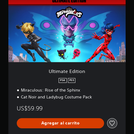
f
l
i
t
c
i
a
m
c
a
i
t
o
e
n
E
e
d
s
i
t
i
o
Ultimate Edition
n
PS4
PS5
Miraculous: Rise of the Sphinx
Cat Noir and Ladybug Costume Pack
US$59.99
Agregar al carrito