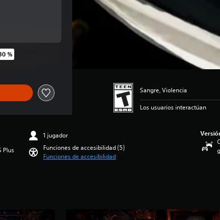
ginal de US$54.99
30 %
ginal de US$54.99
Sangre, Violencia
Los usuarios interactúan
Versió
1 jugador
C
Funciones de accesibilidad (5)
S Plus
g
Funciones de accesibilidad