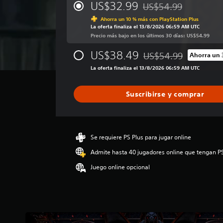
i
US$32.99
US$54.99
i
r
Rebajado del precio ori
f
d
Ahorra un 10 % más con PlayStation Plus
s
i
o
La oferta finaliza el 13/8/2026 06:59 AM UTC
c
i
.
Precio más bajo en los últimos 30 días: US$54.99
a
n
c
US$38.49
e
US$54.99
Ahorra un 
i
Rebajado del precio ori
f
ó
La oferta finaliza el 13/8/2026 06:59 AM UTC
e
n
c
p
Suscribirse y comprar
r
t
o
o
m
d
e
e
d
Se requiere PS Plus para jugar online
g
i
a
Admite hasta 40 jugadores online que tengan P
o
t
:
Juego online opcional
4
i
.
l
2
l
e
o
s
a
t