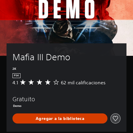
Mafia III Demo
2K
PS4
4.1
62 mil calificaciones
C
a
l
Gratuito
i
f
Demo
i
c
Agregar a la biblioteca
a
c
i