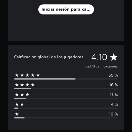
Iniciar sesión para calificar
C
4.10
Calificación global de los jugadores
a
62378 calificaciones
59 %
l
16 %
i
11 %
f
4 %
i
10 %
c