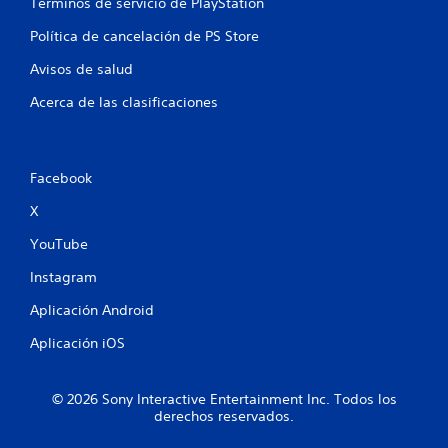
Términos de servicio de PlayStation
a
Política de cancelación de PS Store
l
Avisos de salud
d
Acerca de las clasificaciones
e
6
Facebook
2
X
3
YouTube
7
Instagram
Aplicación Android
8
Aplicación iOS
c
a
© 2026 Sony Interactive Entertainment Inc. Todos los
derechos reservados.
l