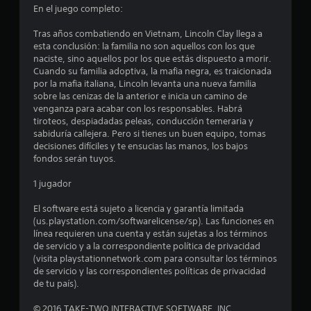
En el juego completo:
:
Tras años combatiendo en Vietnam, Lincoln Clay llega a
4
esta conclusión: la familia no son aquellos con los que
naciste, sino aquellos por los que estás dispuesto a morir.
.
Cuando su familia adoptiva, la mafia negra, es traicionada
por la mafia italiana, Lincoln levanta una nueva familia
1
sobre las cenizas de la anterior e inicia un camino de
venganza para acabar con los responsables. Habrá
tiroteos, despiadadas peleas, conducción temeraria y
e
sabiduría callejera. Pero si tienes un buen equipo, tomas
decisiones difíciles y te ensucias las manos, los bajos
s
fondos serán tuyos.
t
1 jugador
r
El software está sujeto a licencia y garantía limitada
(us.playstation.com/softwarelicense/sp). Las funciones en
e
línea requieren una cuenta y están sujetas a los términos
de servicio y a la correspondiente política de privacidad
l
(visita playstationnetwork.com para consultar los términos
de servicio y las correspondientes políticas de privacidad
l
de tu país).
a
© 2016 TAKE-TWO INTERACTIVE SOFTWARE, INC.