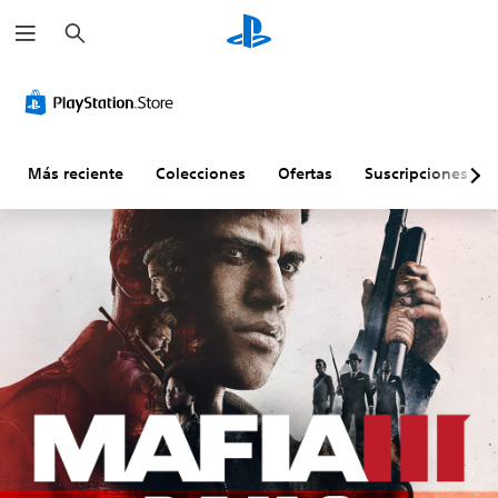
B
u
s
c
a
r
Más reciente
Colecciones
Ofertas
Suscripciones