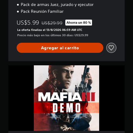
d
6
Pack de armas Juez, jurado y ejecutor
i
2
Pack Reunión Familiar
t
m
i
i
US$5.99
US$29.99
Ahorra un 80 %
o
Rebajado del precio original de US$29.99
l
n
La oferta finaliza el 13/8/2026 06:59 AM UTC
c
Precio más bajo en los últimos 30 días: US$29.99
a
l
i
Agregar al carrito
f
i
c
M
a
a
c
f
i
i
o
a
n
I
e
I
s
I
D
e
m
o