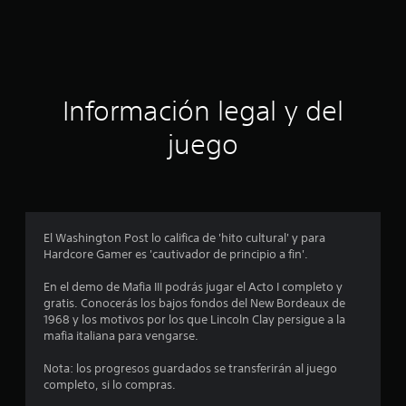
a
c
i
ó
Información legal y del
n
juego
p
r
o
El Washington Post lo califica de 'hito cultural' y para
Hardcore Gamer es 'cautivador de principio a fin'.
m
En el demo de Mafia III podrás jugar el Acto I completo y
e
gratis. Conocerás los bajos fondos del New Bordeaux de
1968 y los motivos por los que Lincoln Clay persigue a la
d
mafia italiana para vengarse.
i
Nota: los progresos guardados se transferirán al juego
completo, si lo compras.
o