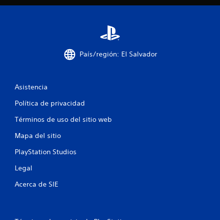
e
l
l
País/región: El Salvador
a
s
Asistencia
e
Política de privacidad
n
Términos de uso del sitio web
Mapa del sitio
u
PlayStation Studios
n
Legal
t
Acerca de SIE
o
t