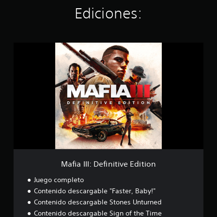
c
Ediciones:
i
n
c
o
M
e
a
s
f
t
i
r
a
e
I
l
I
l
I
a
:
s
D
e
e
n
f
u
i
n
n
t
Mafia III: Definitive Edition
i
o
t
Juego completo
t
i
a
Contenido descargable "Faster, Baby!"
v
l
Contenido descargable Stones Unturned
e
d
E
Contenido descargable Sign of the Time
e