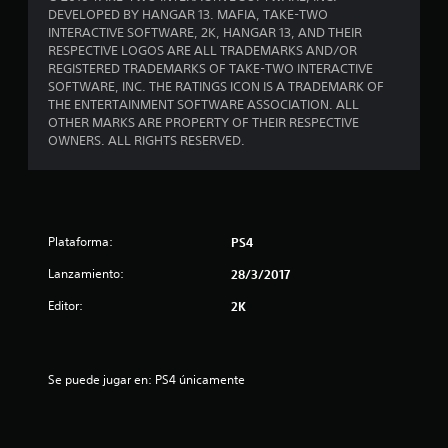
DEVELOPED BY HANGAR 13. MAFIA, TAKE-TWO
s
INTERACTIVE SOFTWARE, 2K, HANGAR 13, AND THEIR
RESPECTIVE LOGOS ARE ALL TRADEMARKS AND/OR
d
REGISTERED TRADEMARKS OF TAKE-TWO INTERACTIVE
SOFTWARE, INC. THE RATINGS ICON IS A TRADEMARK OF
e
THE ENTERTAINMENT SOFTWARE ASSOCIATION. ALL
OTHER MARKS ARE PROPERTY OF THEIR RESPECTIVE
c
OWNERS. ALL RIGHTS RESERVED.
i
n
Plataforma:
PS4
c
Lanzamiento:
28/3/2017
o
Editor:
2K
e
s
Se puede jugar en: PS4 únicamente
t
r