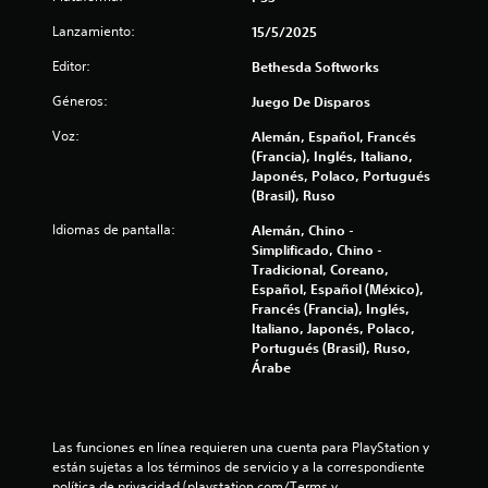
i
a
e
c
o
d
Lanzamiento:
15/5/2025
d
s
i
e
a
Editor:
Bethesda Softworks
c
d
j
i
e
Géneros:
Juego De Disparos
u
l
o
t
g
n
u
Voz:
Alemán, Español, Francés
i
a
a
(Francia), Inglés, Italiano,
t
l
r
Japonés, Polaco, Portugués
o
f
a
s
(Brasil), Ruso
r
y
i
i
u
i
Idiomas de pantalla:
Alemán, Chino -
n
a
d
Simplificado, Chino -
p
a
l
c
Tradicional, Coreano,
u
a
e
Español, Español (México),
l
m
a
Francés (Francia), Inglés,
s
s
o
Italiano, Japonés, Polaco,
P
a
s
c
Portugués (Brasil), Ruso,
u
t
c
Árabe
e
r
i
i
d
a
o
e
r
o
n
s
d
Las funciones en línea requieren una cuenta para PlayStation y 
e
r
e
están sujetas a los términos de servicio y a la correspondiente 
n
s
e
d
política de privacidad (playstation.com/Terms y 