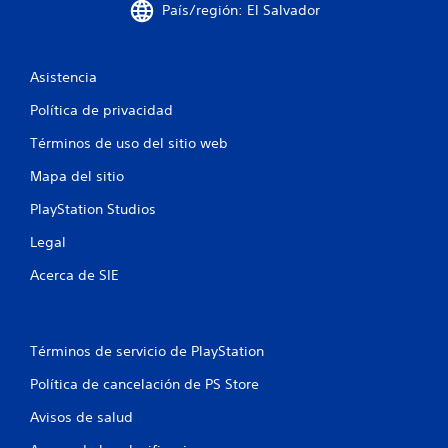
i
u
País/región: El Salvador
a
g
l
a
d
r
Asistencia
e
y
l
d
Política de privacidad
g
e
a
s
Términos de uso del sitio web
m
p
e
l
Mapa del sitio
p
a
l
z
PlayStation Studios
a
a
y
Legal
r
e
t
Acerca de SIE
n
e
c
p
u
o
a
r
l
Términos de servicio de PlayStation
l
q
o
Política de cancelación de PS Store
u
s
i
m
Avisos de salud
e
e
r
n