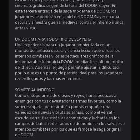
e
s
c
cinematográfico origen de la furia del DOOM Slayer. En
d
c
a
s
esta tercera entrega de la saga moderna de DOOM, los
i
o
l
jugadores se pondrán en la piel del DOOM Slayer en una
c
n
d
t
oscura y siniestra guerra medieval contra el infierno nunca
t
a
e
antes vista.
r
d
c
r
o
a
o
UN DOOM PARA TODO TIPO DE SLAYERS
l
d
r
e
Una experiencia para un jugador ambientada en un
e
a
e
mundo de fantasía oscura y ciencia ficción que ofrece los
s
j
s
l
intensos combates y los espectaculares gráficos de la
d
o
incomparable franquicia DOOM, mediante el último motor
d
e
y
de idTech. Además, el juego permite ajustar la dificultad,
l
e
l
s
por lo que es un punto de partida ideal para los jugadores
a
j
t
recién llegados y los más veteranos.
a
u
u
i
e
d
c
SOMETE AL INFIERNO
s
g
k
i
Como el superarma de dioses y reyes, harás pedazos a
o
a
o
enemigos con tus devastadoras armas favoritas, como la
e
e
n
d
superescopeta, pero también podrás empuñar una
n
a
i
variedad de nuevas y brutales armas, como el versátil
n
c
l
escudo sierra. Resistirás las acometidas y lucharás en los
r
u
ó
campos de batalla infestados de demonios en los salvajes e
e
u
a
g
intensos combates por los que es famosa la saga original
c
l
i
de DOOM.
q
n
c
c