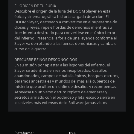
u
i
o
EL ORIGEN DE TU FURIA
i
t
q
o
Descubre el origen de la furia del DOOM Slayer en esta
e
u
n
épica y cinematográfica historia cargada de acción. El
r
o
e
a
DOOM Slayer, destinado a convertirse en el superarma de
m
s
l
dioses y reyes, repele hordas de demonios mientras su
o
t
e
líder intenta destruirlo para convertirse en el único terror
L
m
u
del infierno. Presencia la forja de una leyenda conforme el
a
e
s
a
Slayer va derrotando a las fuerzas demoníacas y cambia el
i
n
e
curso de la guerra.
n
t
e
l
f
o
n
DESCUBRE REINOS DESCONOCIDOS
o
.
e
d
En su misión por aplastar a las legiones del infierno, el
r
l
Slayer se adentrará en reinos inexplorados. Castillos
m
j
e
R
abandonados, campos de batalla épicos, bosques oscuros,
a
u
páramos ancestrales y mundos del más allá cubiertos de
e
c
e
1
misterio que ocultan un sinfín de desafíos y recompensas.
c
i
g
Atraviesa un universo oscuro repleto de amenazas y
o
ó
o
5
secretos armado con el poderoso y letal escudo sierra en
n
r
.
los niveles más extensos de id Software jamás vistos.
v
d
7
i
a
S
s
t
0
e
u
o
a
p
r
2
l
u
Plataforma:
PS5