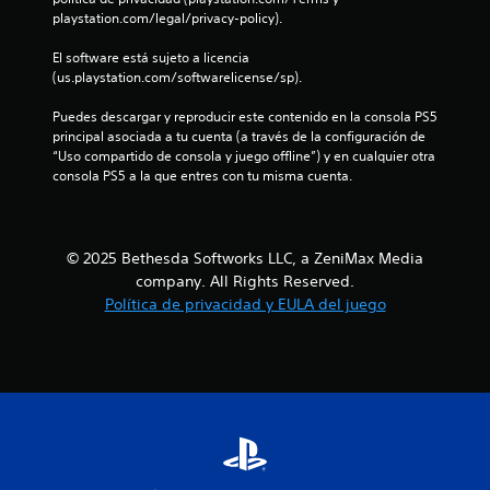
v
r
ó
playstation.com/legal/privacy-policy).
e
i
á
n
s
p
d
El software está sujeto a licencia 
s
a
e
i
(us.playstation.com/softwarelicense/sp).
r
p
d
l
r
a
Puedes descargar y reproducir este contenido en la consola PS5 
a
o
principal asociada a tu cuenta (a través de la configuración de 
s
i
v
“Uso compartido de consola y juego offline”) y en cualquier otra 
d
n
i
consola PS5 a la que entres con tu misma cuenta.
e
f
e
o
b
n
r
o
e
m
t
n
© 2025 Bethesda Softworks LLC, a ZeniMax Media
a
l
o
company. All Rights Reserved.
c
o
n
i
Política de privacidad y EULA del juego
s
e
ó
s
s
n
o
d
P
n
e
u
i
t
e
d
u
d
o
t
e
s
o
s
.
r
j