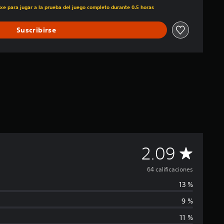
uxe para jugar a la prueba del juego completo durante 0.5 horas
Suscribirse
C
2.09
a
64 calificaciones
13 %
l
9 %
i
11 %