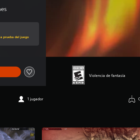
nes
la prueba del juego
Violencia de fantasía
1 jugador
C