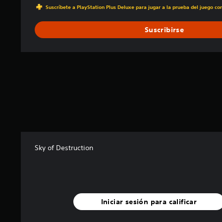
a
Suscríbete a PlayStation Plus Deluxe para jugar a la prueba del juego c
c
i
Suscribirse
o
n
e
s
Sky of Destruction
Iniciar sesión para calificar