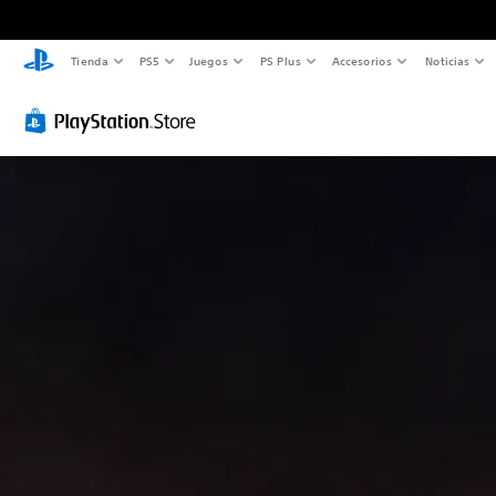
Tienda
PS5
Juegos
PS Plus
Accesorios
Noticias