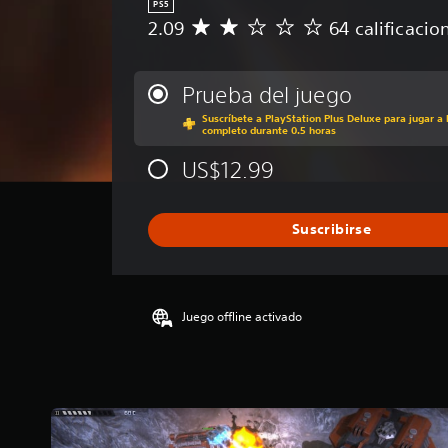
PS5
2.09
64 calificacio
C
a
l
i
Prueba del juego
f
Suscríbete a PlayStation Plus Deluxe para jugar a 
i
completo durante 0.5 horas
c
a
US$12.99
c
i
ó
Suscribirse
n
p
r
o
m
Juego offline activado
e
d
i
o
:
2
.