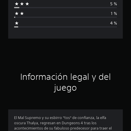
5 %
f
1 %
i
4 %
c
a
c
i
ó
Información legal y del
n
juego
p
r
o
El Mal Supremo y su esbirro *tos* de confianza, la elfa
oscura Thalya, regresan en Dungeons 4 tras los
m
acontecimientos de su fabuloso predecesor para traer el