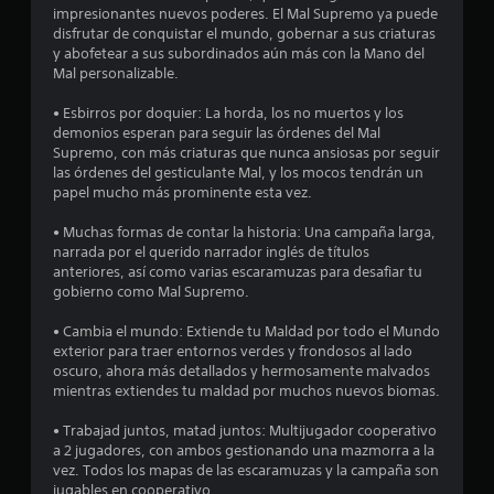
o
impresionantes nuevos poderes. El Mal Supremo ya puede
disfrutar de conquistar el mundo, gobernar a sus criaturas
e
y abofetear a sus subordinados aún más con la Mano del
Mal personalizable.
s
• Esbirros por doquier: La horda, los no muertos y los
demonios esperan para seguir las órdenes del Mal
t
Supremo, con más criaturas que nunca ansiosas por seguir
las órdenes del gesticulante Mal, y los mocos tendrán un
r
papel mucho más prominente esta vez.
e
• Muchas formas de contar la historia: Una campaña larga,
narrada por el querido narrador inglés de títulos
l
anteriores, así como varias escaramuzas para desafiar tu
gobierno como Mal Supremo.
l
• Cambia el mundo: Extiende tu Maldad por todo el Mundo
a
exterior para traer entornos verdes y frondosos al lado
oscuro, ahora más detallados y hermosamente malvados
s
mientras extiendes tu maldad por muchos nuevos biomas.
e
• Trabajad juntos, matad juntos: Multijugador cooperativo
a 2 jugadores, con ambos gestionando una mazmorra a la
n
vez. Todos los mapas de las escaramuzas y la campaña son
jugables en cooperativo.