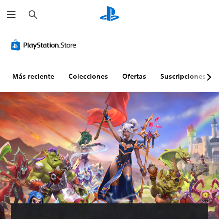
B
u
s
c
a
r
Más reciente
Colecciones
Ofertas
Suscripciones