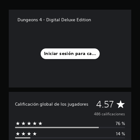
Dungeons 4 - Digital Deluxe Edition
Iniciar sesión para calificar
C
4.57
Calificación global de los jugadores
a
486 calificaciones
76 %
l
14 %
i