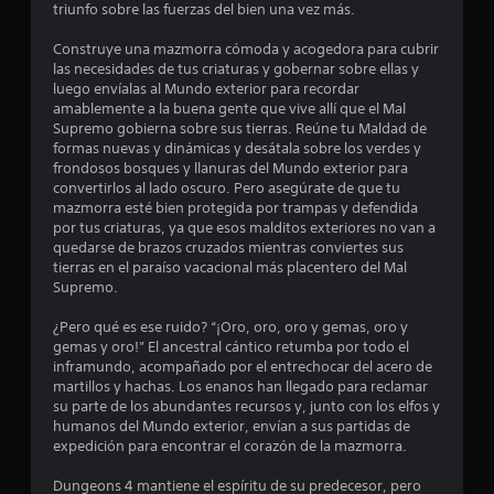
triunfo sobre las fuerzas del bien una vez más.
e
Construye una mazmorra cómoda y acogedora para cubrir
d
las necesidades de tus criaturas y gobernar sobre ellas y
luego envíalas al Mundo exterior para recordar
i
amablemente a la buena gente que vive allí que el Mal
Supremo gobierna sobre sus tierras. Reúne tu Maldad de
o
formas nuevas y dinámicas y desátala sobre los verdes y
frondosos bosques y llanuras del Mundo exterior para
:
convertirlos al lado oscuro. Pero asegúrate de que tu
mazmorra esté bien protegida por trampas y defendida
4
por tus criaturas, ya que esos malditos exteriores no van a
quedarse de brazos cruzados mientras conviertes sus
.
tierras en el paraíso vacacional más placentero del Mal
Supremo.
5
¿Pero qué es ese ruido? “¡Oro, oro, oro y gemas, oro y
gemas y oro!” El ancestral cántico retumba por todo el
7
inframundo, acompañado por el entrechocar del acero de
martillos y hachas. Los enanos han llegado para reclamar
e
su parte de los abundantes recursos y, junto con los elfos y
humanos del Mundo exterior, envían a sus partidas de
s
expedición para encontrar el corazón de la mazmorra.
t
Dungeons 4 mantiene el espíritu de su predecesor, pero