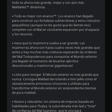
todo es ahora más grande, mejor y con aún más
r
Maldades™ dinámicas.
e
• Todo es mejor con enanos™: Los enanos han llegado
para construir sus fortalezas subterráneas y estos robustos
l
pequeñines (aunque no les gusta que les llamen eso)
compiten con el Mal en constante expansión por el espacio
l
y los recursos.
a
• Hace que tu mazmorra vuelva a ser grande: Las
mazmorras ahora son hasta cuatro veces más grandes que
s
antes y hay muchas más criaturas esperando las órdenes
del Mal Todopoderoso para conquistar el Mundo exterior.
d
¡Ha llegado el momento de levantar ejércitos
descomunales y mazmorras gigantescas!
e
• Listo para recoger: El Mundo exterior es más grande que
c
nunca. Consigue Maldad derrotando a mini jefes como el
obsesivamente armonioso Unicornio y utilízalo para
i
transformar el Mundo exterior en sorprendentes biomas
de pura maldad.
n
• Nuevo y reluciente: Un sistema de mejoras basado en
c
habilidades para Thalya, la subordinada más leal y *tose*
de confianza del Mal Supremo, que le otorgará