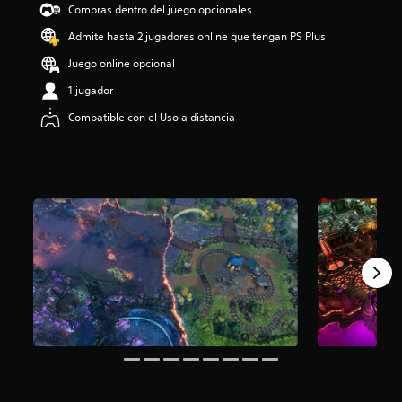
Compras dentro del juego opcionales
i
o
Admite hasta 2 jugadores online que tengan PS Plus
:
4
Juego online opcional
.
1 jugador
5
7
Compatible con el Uso a distancia
e
s
t
r
e
l
l
a
s
d
e
c
i
n
c
o
e
s