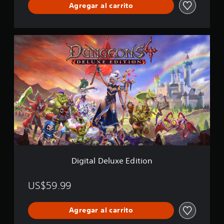
Agregar al carrito
f
i
c
a
D
c
i
i
g
o
i
n
t
e
a
s
l
D
e
l
u
x
e
E
Digital Deluxe Edition
d
i
t
US$59.99
i
o
Agregar al carrito
n