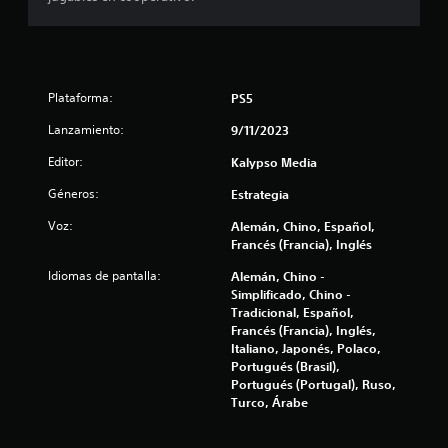
u
n
t
Plataforma:
PS5
o
Lanzamiento:
9/11/2023
t
Editor:
Kalypso Media
a
Géneros:
Estrategia
Voz:
Alemán, Chino, Español,
l
Francés (Francia), Inglés
d
Idiomas de pantalla:
Alemán, Chino -
Simplificado, Chino -
e
Tradicional, Español,
Francés (Francia), Inglés,
4
Italiano, Japonés, Polaco,
Portugués (Brasil),
8
Portugués (Portugal), Ruso,
Turco, Árabe
6