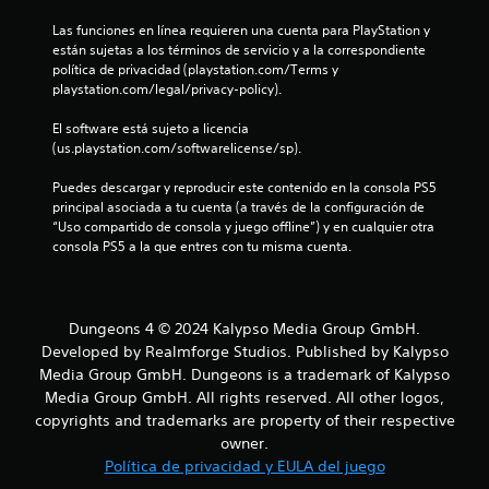
c
Las funciones en línea requieren una cuenta para PlayStation y 
a
están sujetas a los términos de servicio y a la correspondiente 
política de privacidad (playstation.com/Terms y 
l
playstation.com/legal/privacy-policy).
i
El software está sujeto a licencia 
(us.playstation.com/softwarelicense/sp).
f
Puedes descargar y reproducir este contenido en la consola PS5 
i
principal asociada a tu cuenta (a través de la configuración de 
“Uso compartido de consola y juego offline”) y en cualquier otra 
c
consola PS5 a la que entres con tu misma cuenta.
a
c
Dungeons 4 © 2024 Kalypso Media Group GmbH.
Developed by Realmforge Studios. Published by Kalypso
i
Media Group GmbH. Dungeons is a trademark of Kalypso
Media Group GmbH. All rights reserved. All other logos,
o
copyrights and trademarks are property of their respective
owner.
n
Política de privacidad y EULA del juego