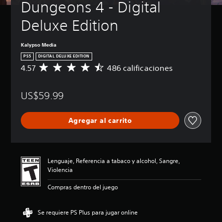
Dungeons 4 - Digital 
Deluxe Edition
Kalypso Media
PS5
DIGITAL DELUXE EDITION
4.57
486 calificaciones
C
a
l
US$59.99
i
f
i
Agregar al carrito
c
a
c
i
ó
Lenguaje, Referencia a tabaco y alcohol, Sangre,
n
Violencia
p
r
Compras dentro del juego
o
m
e
Se requiere PS Plus para jugar online
d