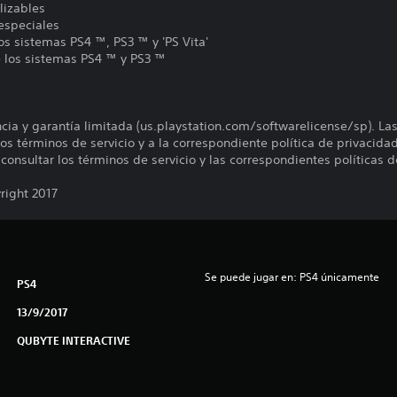
lizables
especiales
os sistemas PS4 ™, PS3 ™ y 'PS Vita'
e los sistemas PS4 ™ y PS3 ™
encia y garantía limitada (us.playstation.com/softwarelicense/sp). La
os términos de servicio y a la correspondiente política de privacidad
onsultar los términos de servicio y las correspondientes políticas d
right 2017
Se puede jugar en: PS4 únicamente
PS4
13/9/2017
QUBYTE INTERACTIVE