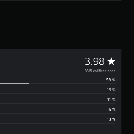
C
3.98
a
3315 calificaciones
58 %
l
13 %
i
11 %
f
6 %
13 %
i