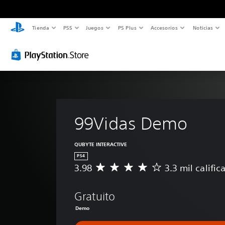
Tienda
PS5
Juegos
PS Plus
Accesorios
Noticias
99Vidas Demo
QUBYTE INTERACTIVE
PS4
3.98
3.3 mil calific
C
a
l
Gratuito
i
f
Demo
i