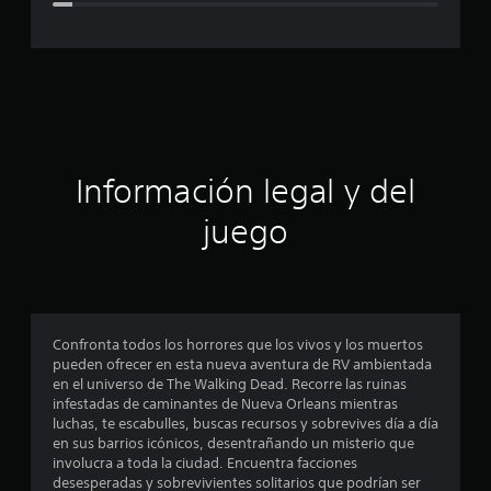
c
a
c
i
ó
Información legal y del
n
juego
p
r
o
Confronta todos los horrores que los vivos y los muertos
pueden ofrecer en esta nueva aventura de RV ambientada
m
en el universo de The Walking Dead. Recorre las ruinas
infestadas de caminantes de Nueva Orleans mientras
e
luchas, te escabulles, buscas recursos y sobrevives día a día
en sus barrios icónicos, desentrañando un misterio que
d
involucra a toda la ciudad. Encuentra facciones
desesperadas y sobrevivientes solitarios que podrían ser