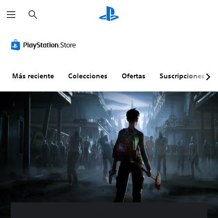
B
u
s
c
a
r
Más reciente
Colecciones
Ofertas
Suscripciones