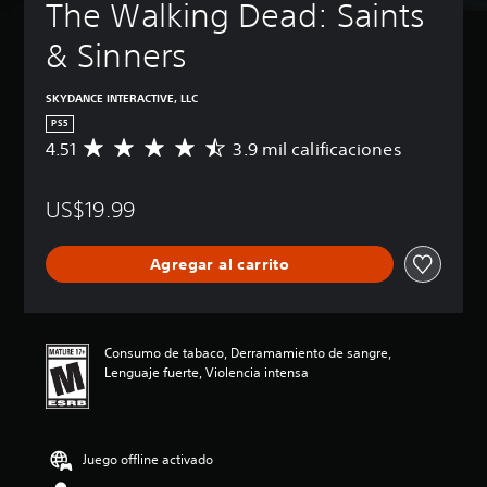
The Walking Dead: Saints 
& Sinners
SKYDANCE INTERACTIVE, LLC
PS5
4.51
3.9 mil calificaciones
C
a
l
US$19.99
i
f
i
Agregar al carrito
c
a
c
i
ó
Consumo de tabaco, Derramamiento de sangre,
n
Lenguaje fuerte, Violencia intensa
p
r
o
m
Juego offline activado
e
d