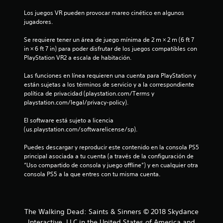
s
Los juegos VR pueden provocar mareo cinético en algunos 
t
jugadores.
r
Se requiere tener un área de juego mínima de 2 m × 2 m (6 ft 7 
in × 6 ft 7 in) para poder disfrutar de los juegos compatibles con 
e
PlayStation VR2 a escala de habitación.
l
Las funciones en línea requieren una cuenta para PlayStation y 
están sujetas a los términos de servicio y a la correspondiente 
l
política de privacidad (playstation.com/Terms y 
playstation.com/legal/privacy-policy).
a
El software está sujeto a licencia 
s
(us.playstation.com/softwarelicense/sp).
e
Puedes descargar y reproducir este contenido en la consola PS5 
principal asociada a tu cuenta (a través de la configuración de 
n
“Uso compartido de consola y juego offline”) y en cualquier otra 
consola PS5 a la que entres con tu misma cuenta.
u
n
The Walking Dead: Saints & Sinners © 2018 Skydance
Interactive, LLC in the United States of America and