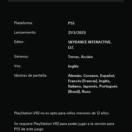
l
l
a
Plataforma:
PS5
Lanzamiento:
21/3/2023
s
Editor:
SKYDANCE INTERACTIVE,
d
LLC
e
Géneros:
Terror, Acción
c
Voz:
Inglés
Idiomas de pantalla:
Alemán, Coreano, Español,
i
Francés (Francia), Inglés,
Italiano, Japonés, Portugués
n
(Brasil), Ruso
c
o
PlayStation VR2 no es apto para niños menores de 12 años.
e
Se requiere PlayStation VR2 para poder jugar a la versión para 
PS5 de este juego.