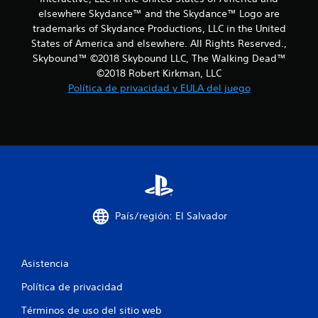
t
elsewhere Skydance™ and the Skydance™ Logo are
o
trademarks of Skydance Productions, LLC in the United
States of America and elsewhere. All Rights Reserved.,
t
Skybound™ ©2018 Skybound LLC, The Walking Dead™
©2018 Robert Kirkman, LLC
a
Política de privacidad y EULA del juego
l
d
e
3
9
País/región: El Salvador
2
3
Asistencia
c
Política de privacidad
Términos de uso del sitio web
a