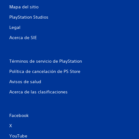
Mapa del sitio
l
PlayStation Studios
i
Legal
f
Acerca de SIE
i
c
Términos de servicio de PlayStation
a
Política de cancelación de PS Store
c
Avisos de salud
i
Acerca de las clasificaciones
o
n
Facebook
e
X
s
YouTube