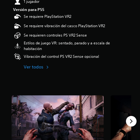
1 jugador
i
Versión para PS5
o
:
Se requiere PlayStation VR2
4
Se requiere vibración del casco PlayStation VR2
.
5
Se requieren controles PS VR2 Sense
1
Estilos de juego VR: sentado, parado y a escala de
e
habitación
s
t
Vibración del control PS VR2 Sense opcional
r
e
Ver todos
l
l
a
s
d
e
c
i
n
c
o
e
s