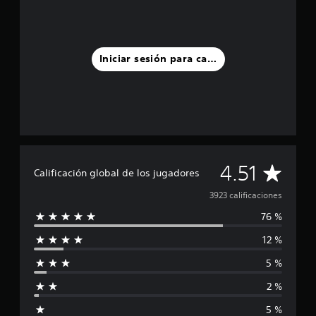
Iniciar sesión para calificar
C
4.51
Calificación global de los jugadores
a
3923 calificaciones
76 %
l
12 %
i
5 %
f
2 %
i
5 %