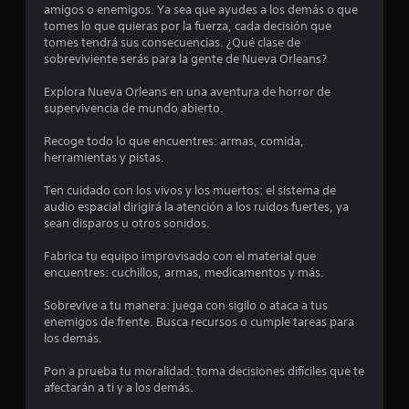
i
amigos o enemigos. Ya sea que ayudes a los demás o que
tomes lo que quieras por la fuerza, cada decisión que
o
tomes tendrá sus consecuencias. ¿Qué clase de
sobreviviente serás para la gente de Nueva Orleans?
:
Explora Nueva Orleans en una aventura de horror de
4
supervivencia de mundo abierto.
.
Recoge todo lo que encuentres: armas, comida,
herramientas y pistas.
5
Ten cuidado con los vivos y los muertos: el sistema de
audio espacial dirigirá la atención a los ruidos fuertes, ya
1
sean disparos u otros sonidos.
e
Fabrica tu equipo improvisado con el material que
encuentres: cuchillos, armas, medicamentos y más.
s
Sobrevive a tu manera: juega con sigilo o ataca a tus
t
enemigos de frente. Busca recursos o cumple tareas para
los demás.
r
Pon a prueba tu moralidad: toma decisiones difíciles que te
e
afectarán a ti y a los demás.