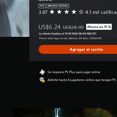
PS4
MAGNUS EDITION
3.87
4.1 mil calific
C
a
l
US$6.24
US$24.99
Ahorra un 75 %
i
Rebajado del precio original d
f
La oferta finaliza el 13/8/2026 06:59 AM UTC
i
Precio más bajo en los últimos 30 días: US$24.99
c
a
Agregar al carrito
c
i
ó
n
p
Se requiere PS Plus para jugar online
r
Admite hasta 4 jugadores online que tengan PS 
o
m
e
d
i
o
:
3