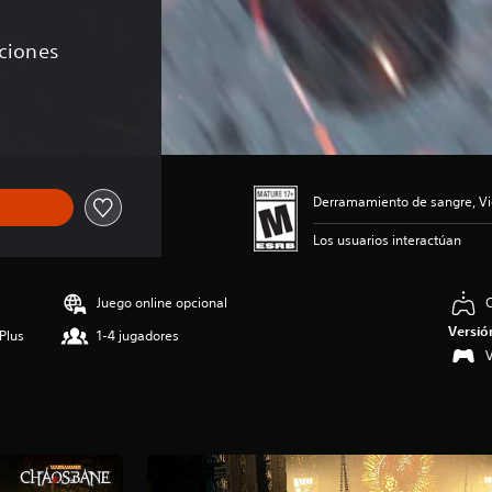
aciones
e US$24.99
Derramamiento de sangre, Vi
Los usuarios interactúan
Juego online opcional
C
Versió
Plus
1-4 jugadores
V