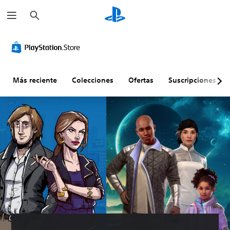
B
u
s
c
a
r
Más reciente
Colecciones
Ofertas
Suscripciones