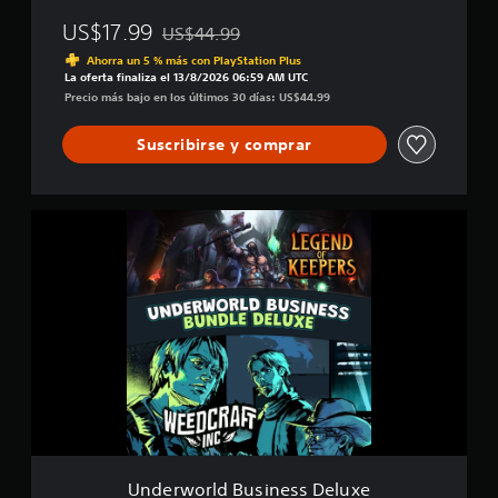
US$17.99
US$44.99
Rebajado del precio original de US$44.99
Ahorra un 5 % más con PlayStation Plus
La oferta finaliza el 13/8/2026 06:59 AM UTC
Precio más bajo en los últimos 30 días: US$44.99
Suscribirse y comprar
U
n
d
e
r
w
o
r
l
d
B
u
s
i
Underworld Business Deluxe