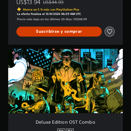
US$13.94
US$44.99
Rebajado del precio original de US$44.99
Ahorra un 5 % más con PlayStation Plus
La oferta finaliza el 13/8/2026 06:59 AM UTC
Precio más bajo en los últimos 30 días: US$44.99
Suscribirse y comprar
D
e
l
u
x
e
E
d
i
t
i
o
n
O
Deluxe Edition OST Combo
S
T