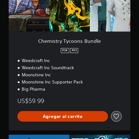
r
y
T
y
c
o
o
Chemistry Tycoons Bundle
n
s
PS4
PS5
B
Weedcraft Inc
u
n
Weedcraft Inc Soundtrack
d
Moonshine Inc
l
Moonshine Inc Supporter Pack
e
Big Pharma
US$59.99
Agregar al carrito
A