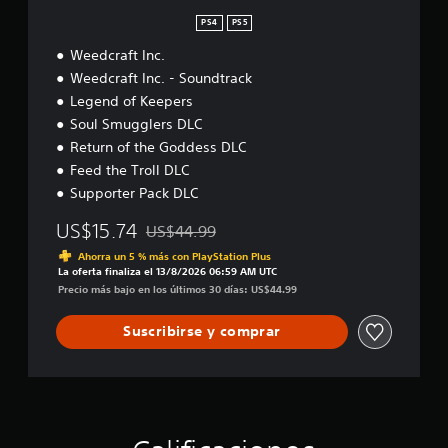
n
e
PS4
PS5
s
Weedcraft Inc.
s
D
Weedcraft Inc. - Soundtrack
e
Legend of Keepers
l
Soul Smugglers DLC
u
x
Return of the Goddess DLC
e
Feed the Troll DLC
Supporter Pack DLC
US$15.74
US$44.99
Rebajado del precio original de US$44.99
Ahorra un 5 % más con PlayStation Plus
La oferta finaliza el 13/8/2026 06:59 AM UTC
Precio más bajo en los últimos 30 días: US$44.99
Suscribirse y comprar