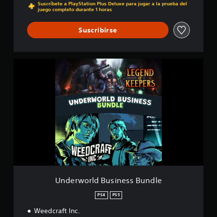
f
Suscríbete a PlayStation Plus Deluxe para jugar a la prueba del
juego completo durante 1 horas
i
c
a
Suscribirse
c
i
o
n
U
e
n
s
d
e
r
w
o
r
l
d
B
u
s
i
Underworld Business Bundle
n
e
PS4
PS5
s
Weedcraft Inc.
s