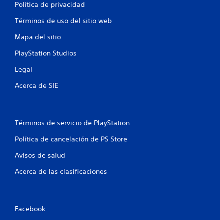
Política de privacidad
n
Términos de uso del sitio web
u
Mapa del sitio
n
PlayStation Studios
t
Legal
o
Acerca de SIE
t
a
Términos de servicio de PlayStation
Política de cancelación de PS Store
l
Avisos de salud
d
Acerca de las clasificaciones
e
3
Facebook
4