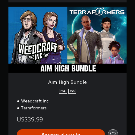
A
i
m
H
i
g
h
B
u
n
d
l
e
Aim High Bundle
PS4
PS5
Weedcraft Inc
Terraformers
US$39.99
Agregar al carrito