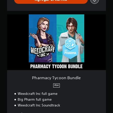
P
h
a
r
m
a
c
y
T
y
c
o
o
n
Pharmacy Tycoon Bundle
B
u
PS4
n
Weedcraft Inc full game
d
l
Big Pharm full game
e
Weedcraft Inc Soundtrack