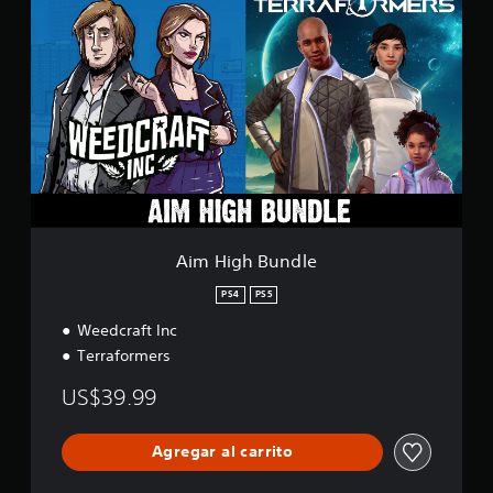
i
m
H
i
g
h
B
u
n
d
l
e
Aim High Bundle
PS4
PS5
Weedcraft Inc
Terraformers
US$39.99
Agregar al carrito