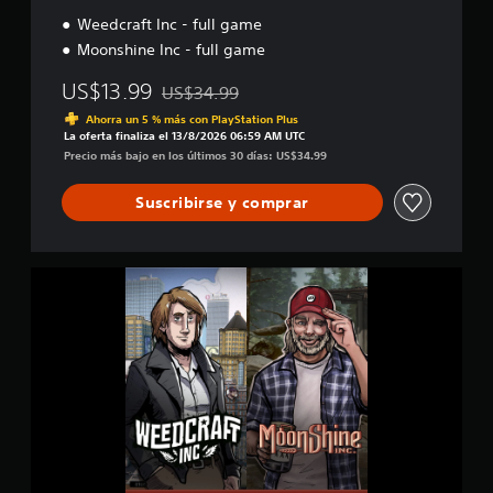
d
Weedcraft Inc - full game
l
e
Moonshine Inc - full game
US$13.99
US$34.99
Rebajado del precio original de US$34.99
Ahorra un 5 % más con PlayStation Plus
La oferta finaliza el 13/8/2026 06:59 AM UTC
Precio más bajo en los últimos 30 días: US$34.99
Suscribirse y comprar
R
i
s
k
y
B
u
s
i
n
e