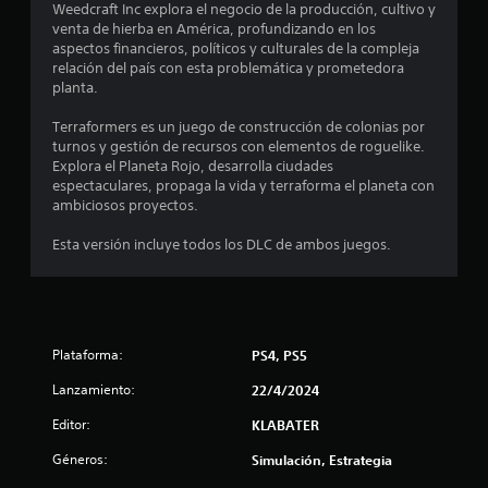
o
Weedcraft Inc explora el negocio de la producción, cultivo y
venta de hierba en América, profundizando en los
m
aspectos financieros, políticos y culturales de la compleja
relación del país con esta problemática y prometedora
e
planta.
d
Terraformers es un juego de construcción de colonias por
turnos y gestión de recursos con elementos de roguelike.
i
Explora el Planeta Rojo, desarrolla ciudades
espectaculares, propaga la vida y terraforma el planeta con
o
ambiciosos proyectos.
:
Esta versión incluye todos los DLC de ambos juegos.
3
.
Plataforma:
PS4, PS5
4
Lanzamiento:
22/4/2024
1
Editor:
KLABATER
e
Géneros:
Simulación, Estrategia