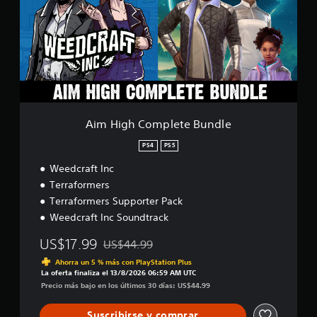
i
g
h
C
o
m
p
l
e
t
Aim High Complete Bundle
e
B
PS4
PS5
u
Weedcraft Inc
n
d
Terraformers
l
Terraformers Supporter Pack
e
Weedcraft Inc Soundtrack
US$17.99
US$44.99
Rebajado del precio original de US$44.99
Ahorra un 5 % más con PlayStation Plus
La oferta finaliza el 13/8/2026 06:59 AM UTC
Precio más bajo en los últimos 30 días: US$44.99
Suscribirse y comprar