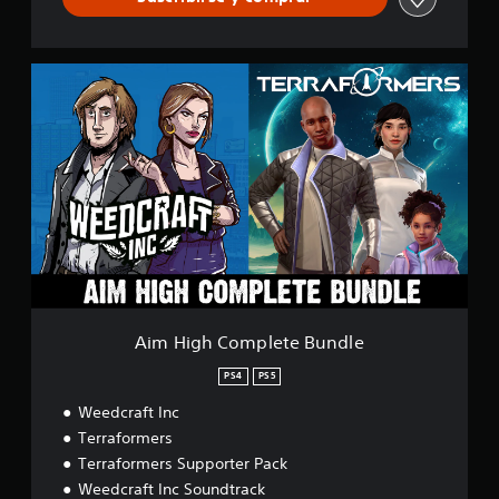
A
i
m
H
i
g
h
C
o
m
p
l
e
t
Aim High Complete Bundle
e
B
PS4
PS5
u
Weedcraft Inc
n
d
Terraformers
l
Terraformers Supporter Pack
e
Weedcraft Inc Soundtrack