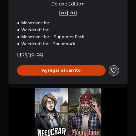
Deluxe Edition
PS4
PS5
Moonshine Inc
Weedcraft Inc
Moonshine Inc - Supporter Pack
Weedcraft Inc - Soundtrack
US$39.99
Agregar al carrito
D
e
l
u
x
e
E
d
i