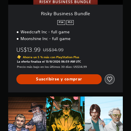
s
s
B
Risky Business Bundle
u
n
PS4
PS5
d
Weedcraft Inc - full game
l
e
Moonshine Inc - full game
US$13.99
US$34.99
Rebajado del precio original de US$34.99
Ahorra un 5 % más con PlayStation Plus
La oferta finaliza el 13/8/2026 06:59 AM UTC
Precio más bajo en los últimos 30 días: US$34.99
Suscribirse y comprar
C
h
e
m
i
s
t