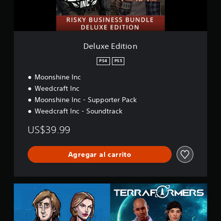
t
i
o
n
Deluxe Edition
PS4
PS5
Moonshine Inc
Weedcraft Inc
Moonshine Inc - Supporter Pack
Weedcraft Inc - Soundtrack
US$39.99
Agregar al carrito
A
i
m
H