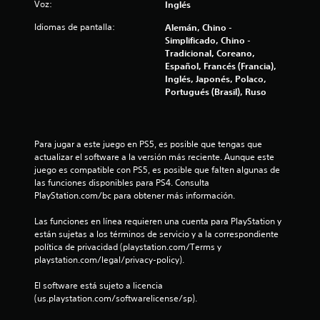
s
Voz:
Inglés
t
Idiomas de pantalla:
Alemán, Chino -
Simplificado, Chino -
r
Tradicional, Coreano,
Español, Francés (Francia),
e
Inglés, Japonés, Polaco,
Portugués (Brasil), Ruso
l
l
Para jugar a este juego en PS5, es posible que tengas que 
a
actualizar el software a la versión más reciente. Aunque este 
juego es compatible con PS5, es posible que falten algunas de 
s
las funciones disponibles para PS4. Consulta 
PlayStation.com/bc para obtener más información.
d
Las funciones en línea requieren una cuenta para PlayStation y 
están sujetas a los términos de servicio y a la correspondiente 
e
política de privacidad (playstation.com/Terms y 
playstation.com/legal/privacy-policy).
c
El software está sujeto a licencia 
i
(us.playstation.com/softwarelicense/sp).
n