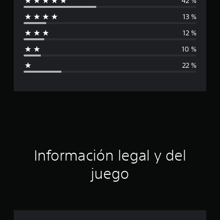
42 %
l
13 %
i
12 %
f
10 %
i
22 %
c
a
c
i
ó
Información legal y del
n
juego
p
r