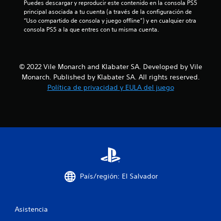
Puedes descargar y reproducir este contenido en la consola PS5 
principal asociada a tu cuenta (a través de la configuración de 
c
“Uso compartido de consola y juego offline”) y en cualquier otra 
consola PS5 a la que entres con tu misma cuenta.
o
e
© 2022 Vile Monarch and Klabater SA. Developed by Vile
s
Monarch. Published by Klabater SA. All rights reserved.
t
Política de privacidad y EULA del juego
r
e
l
l
País/región: El Salvador
a
s
Asistencia
e