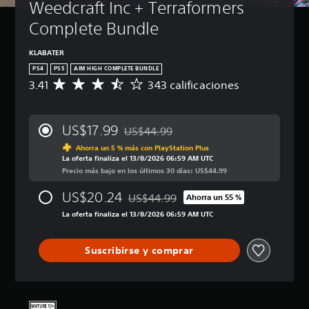
Weedcraft Inc + Terraformers 
Complete Bundle
KLABATER
PS4
PS5
AIM HIGH COMPLETE BUNDLE
3.41
343 calificaciones
C
a
l
i
US$17.99
US$44.99
f
Rebajado del precio original de US$44.9
i
Ahorra un 5 % más con PlayStation Plus
La oferta finaliza el 13/8/2026 06:59 AM UTC
c
Precio más bajo en los últimos 30 días: US$44.99
a
c
US$20.24
US$44.99
i
Ahorra un 55 %
Rebajado del precio original de US$44.
ó
La oferta finaliza el 13/8/2026 06:59 AM UTC
n
p
r
Suscribirse y comprar
o
m
e
d
i