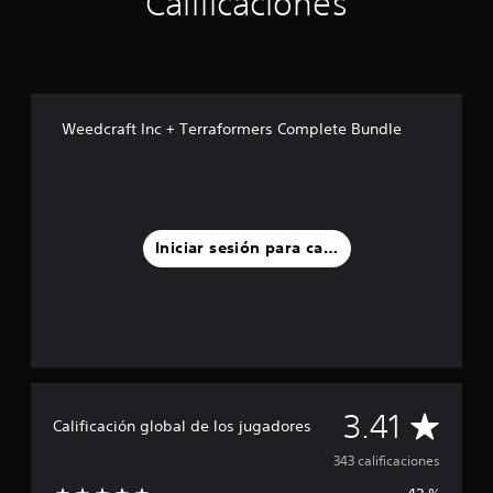
Calificaciones
Weedcraft Inc + Terraformers Complete Bundle
Iniciar sesión para calificar
C
3.41
Calificación global de los jugadores
a
343 calificaciones