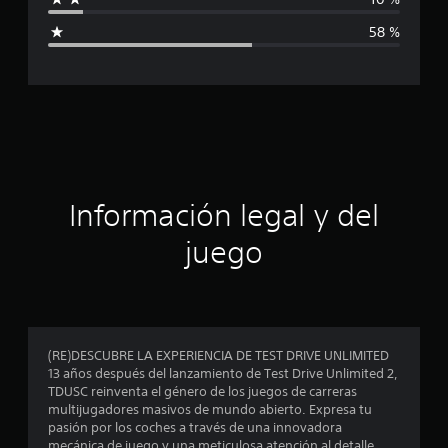
i
58 %
c
a
c
i
ó
Información legal y del
n
juego
p
r
o
(RE)DESCUBRE LA EXPERIENCIA DE TEST DRIVE UNLIMITED
13 años después del lanzamiento de Test Drive Unlimited 2,
m
TDUSC reinventa el género de los juegos de carreras
multijugadores masivos de mundo abierto. Expresa tu
e
pasión por los coches a través de una innovadora
mecánica de juego y una meticulosa atención al detalle.