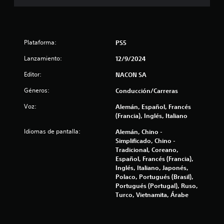
e
s
t
Plataforma:
PS5
r
Lanzamiento:
12/9/2024
Editor:
e
NACON SA
Géneros:
Conducción/Carreras
l
Voz:
Alemán, Español, Francés
l
(Francia), Inglés, Italiano
a
Idiomas de pantalla:
Alemán, Chino -
Simplificado, Chino -
s
Tradicional, Coreano,
Español, Francés (Francia),
e
Inglés, Italiano, Japonés,
Polaco, Portugués (Brasil),
n
Portugués (Portugal), Ruso,
Turco, Vietnamita, Árabe
u