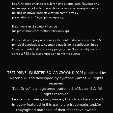
n
Las funciones en línea requieren una cuenta para PlayStation y 
están sujetas a los términos de servicio y a la correspondiente 
t
política de privacidad (playstation.com/Terms y 
playstation.com/legal/privacy-policy).
o
El software está sujeto a licencia 
t
(us.playstation.com/softwarelicense/sp).
a
Puedes descargar y reproducir este contenido en la consola PS5 
principal asociada a tu cuenta (a través de la configuración de 
l
“Uso compartido de consola y juego offline”) y en cualquier otra 
consola PS5 a la que entres con tu misma cuenta.
d
e
TEST DRIVE UNLIMITED SOLAR CROWN© 2024 published by
2
Nacon S.A. and developed by Kylotonn Games. All rights
reserved.
9
"Test Drive" is a registered trademark of Nacon S.A. All
2
rights reserved.
The manufacturers, cars, names, brands and associated
8
imagery featured in this game are trademarks and/or
copyrighted materials of their respective owners.