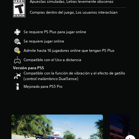
Apuestas simuladas, Letras levemente obscenas
i
o
Compras dentro del juego, Los usuarios interactúan
:
2
.
Se requiere PS Plus para jugar online
1
6
Se requiere jugar online
e
s
Admite hasta 16 jugadores online que tengan PS Plus
t
Compatible con el Uso a distancia
r
e
Versión para PS5
l
Compatible con la función de vibración y el efecto de gatillo
l
(control inalámbrico DualSense)
a
Mejorado para PS5 Pro
s
d
e
c
i
n
c
o
e
s