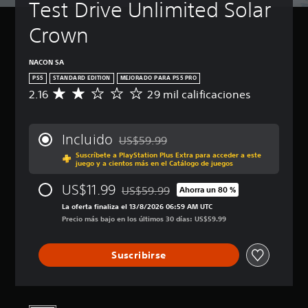
Test Drive Unlimited Solar 
Crown
NACON SA
PS5
STANDARD EDITION
MEJORADO PARA PS5 PRO
2.16
29 mil calificaciones
C
a
l
i
Incluido
US$59.99
f
Rebajado del precio original de US$59.99
Suscríbete a PlayStation Plus Extra para acceder a este
i
juego y a cientos más en el Catálogo de juegos
c
a
US$11.99
US$59.99
Ahorra un 80 %
c
Rebajado del precio original de US$59.9
i
La oferta finaliza el 13/8/2026 06:59 AM UTC
ó
Precio más bajo en los últimos 30 días: US$59.99
n
p
Suscribirse
r
o
m
e
d