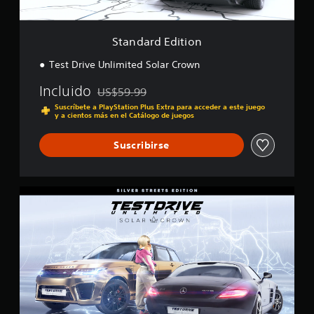
t
l
i
i
o
f
Standard Edition
n
i
c
Test Drive Unlimited Solar Crown
a
c
Incluido
US$59.99
Rebajado del precio original de US$59.99
i
Suscríbete a PlayStation Plus Extra para acceder a este juego
o
y a cientos más en el Catálogo de juegos
n
e
Suscribirse
s
S
i
l
v
e
r
S
t
r
e