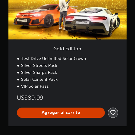
d
i
t
i
o
n
Gold Edition
Test Drive Unlimited Solar Crown
Silver Streets Pack
Silver Sharps Pack
Solar Content Pack
VIP Solar Pass
US$89.99
Agregar al carrito