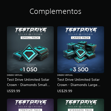
Complementos
DINERO VIRTUAL
DINERO VIRTUAL
Test Drive Unlimited Solar
Test Drive Unlimited Solar
Crown - Diamonds Small
Crown - Diamonds Large
Pack
Pack
US$9.99
US$29.99