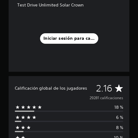
Test Drive Unlimited Solar Crown
Iniciar sesión para calificar
C
2.16
Calificación global de los jugadores
a
29281 calificaciones
18 %
l
6 %
i
8 %
f
10 %