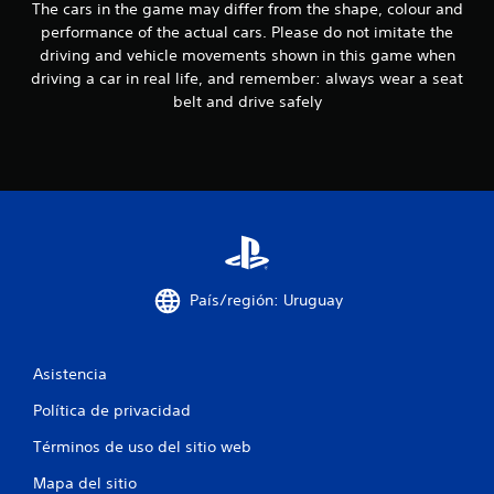
1
The cars in the game may differ from the shape, colour and
performance of the actual cars. Please do not imitate the
c
driving and vehicle movements shown in this game when
a
driving a car in real life, and remember: always wear a seat
belt and drive safely
l
i
f
i
c
País/región: Uruguay
a
c
Asistencia
i
Política de privacidad
o
Términos de uso del sitio web
n
Mapa del sitio