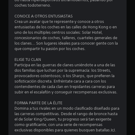
e
coches todoterreno.
l
CONOCE A OTROS ENTUSIASTAS
Crea un avatar que te represente y conoce a otros
l
entusiastas de los coches en las calles de Hong Kong o en
uno de los múltiples centros sociales: Solar Hotel,
a
concesionarios de coches, talleres, cuarteles generales de
los clanes... Son lugares ideales para conocer gente con la
s
que compartir tu pasión por los coches.
d
ELIGE TU CLAN
Participa en las guerras de clanes uniéndote a una de las
e
dos familias que luchan por la supremacía: los Streets,
provocadores ostentosos; o los Sharps, que prefieren la
c
sofisticación discreta. Enfréntate cara a cara con los
contendientes de cada clan en trepidantes carreras para
i
subir en el escalafón y conseguir recompensas exclusivas.
n
FORMA PARTE DE LA ÉLITE
Domina a tus rivales en un modo clasificado diseñado para
c
las carreras competitivas. Desde el rango de bronce hasta
el de Solar King/Queen, tu progreso será tan exigente
o
como gratificante, con una serie de recompensas
exclusivas disponibles para quienes busquen batallas JcJ.