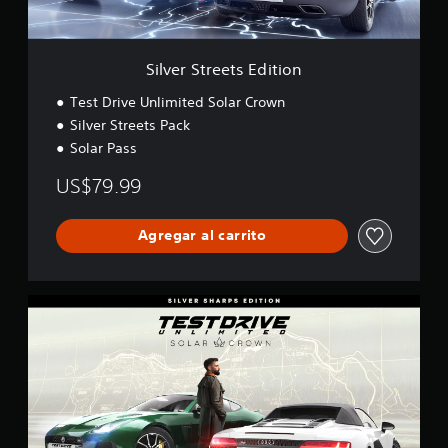
e
t
s
E
Silver Streets Edition
d
i
Test Drive Unlimited Solar Crown
t
Silver Streets Pack
i
Solar Pass
o
n
US$79.99
Agregar al carrito
S
i
l
v
e
r
S
h
a