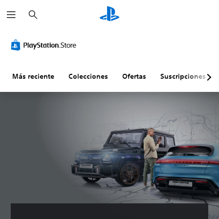
B
u
s
c
a
r
Más reciente
Colecciones
Ofertas
Suscripciones