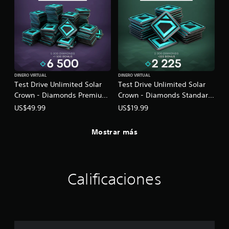
DINERO VIRTUAL
DINERO VIRTUAL
Test Drive Unlimited Solar
Test Drive Unlimited Solar
Crown - Diamonds Premium
Crown - Diamonds Standard
Pack
Pack
US$49.99
US$19.99
Mostrar más
Calificaciones