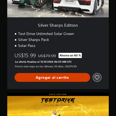
r
p
s
E
d
Silver Sharps Edition
i
t
Test Drive Unlimited Solar Crown
i
Silver Sharps Pack
o
Solar Pass
n
US$15.99
US$79.99
Ahorra un 80 %
Rebajado del precio original de US$79.99
La oferta finaliza el 13/8/2026 06:59 AM UTC
Precio más bajo en los últimos 30 días: US$79.99
Agregar al carrito
G
o
l
d
E