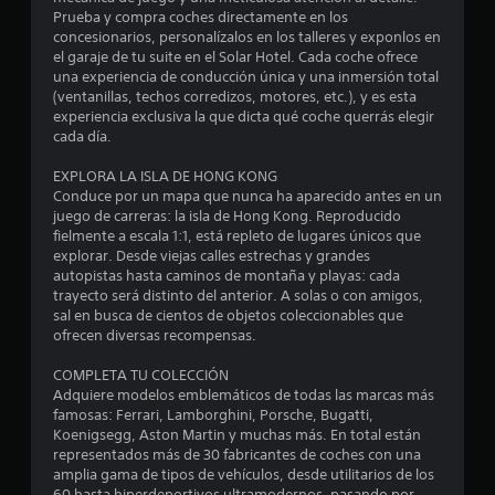
d
Prueba y compra coches directamente en los
concesionarios, personalízalos en los talleres y exponlos en
i
el garaje de tu suite en el Solar Hotel. Cada coche ofrece
una experiencia de conducción única y una inmersión total
o
(ventanillas, techos corredizos, motores, etc.), y es esta
experiencia exclusiva la que dicta qué coche querrás elegir
:
cada día.
2
EXPLORA LA ISLA DE HONG KONG
Conduce por un mapa que nunca ha aparecido antes en un
.
juego de carreras: la isla de Hong Kong. Reproducido
fielmente a escala 1:1, está repleto de lugares únicos que
1
explorar. Desde viejas calles estrechas y grandes
autopistas hasta caminos de montaña y playas: cada
trayecto será distinto del anterior. A solas o con amigos,
6
sal en busca de cientos de objetos coleccionables que
ofrecen diversas recompensas.
e
COMPLETA TU COLECCIÓN
s
Adquiere modelos emblemáticos de todas las marcas más
famosas: Ferrari, Lamborghini, Porsche, Bugatti,
t
Koenigsegg, Aston Martin y muchas más. En total están
representados más de 30 fabricantes de coches con una
r
amplia gama de tipos de vehículos, desde utilitarios de los
60 hasta hiperdeportivos ultramodernos, pasando por