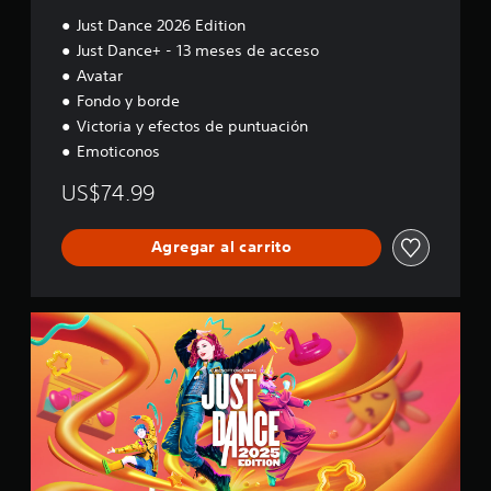
Just Dance 2026 Edition
Just Dance+ - 13 meses de acceso
Avatar
Fondo y borde
Victoria y efectos de puntuación
Emoticonos
US$74.99
Agregar al carrito
2
0
2
5
S
t
a
n
d