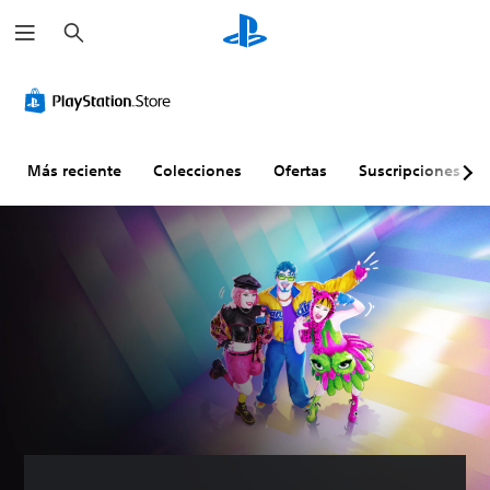
B
u
s
c
a
r
Más reciente
Colecciones
Ofertas
Suscripciones