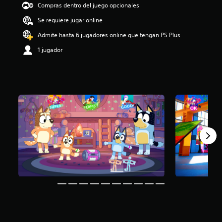
Compras dentro del juego opcionales
i
o
Se requiere jugar online
:
2
Admite hasta 6 jugadores online que tengan PS Plus
.
1 jugador
1
e
s
t
r
e
l
l
a
s
d
e
c
i
n
c
o
e
s
t