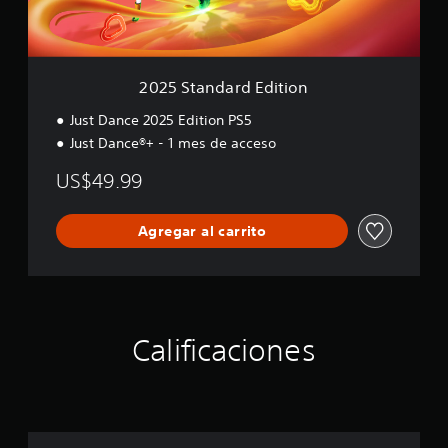
a
r
d
E
d
2025 Standard Edition
i
t
Just Dance 2025 Edition PS5
i
Just Dance®+ - 1 mes de acceso
o
n
US$49.99
Agregar al carrito
Calificaciones