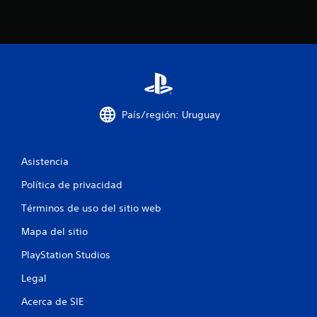
t
o
t
a
l
País/región: Uruguay
d
e
Asistencia
1
Política de privacidad
5
Términos de uso del sitio web
Mapa del sitio
5
PlayStation Studios
8
Legal
0
Acerca de SIE