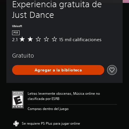
Experiencia gratuita de 
Just Dance
Ubisoft
PS5
2.1
15 mil calificaciones
C
a
l
Gratuito
i
f
i
Agregar a la biblioteca
c
a
c
i
ó
Letras levemente obscenas, Música online no
n
clasificada por ESRB
p
r
Compras dentro del juego
o
m
e
Se requiere PS Plus para jugar online
d