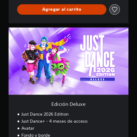
Agregar al carrito
E
d
i
c
i
ó
n
D
e
l
u
x
e
Edición Deluxe
Just Dance 2026 Edition
Just Dance+ - 4 meses de acceso
Avatar
Fondo y borde