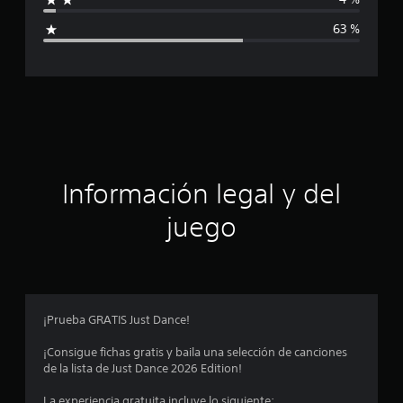
i
63 %
c
a
c
i
ó
Información legal y del
n
juego
p
r
o
¡Prueba GRATIS Just Dance!
m
¡Consigue fichas gratis y baila una selección de canciones
de la lista de Just Dance 2026 Edition!
e
La experiencia gratuita incluye lo siguiente: