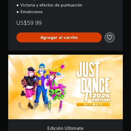
Victoria y efectos de puntuación
Emoticonos
US$59.99
Agregar al carrito
E
d
i
c
i
ó
n
U
l
t
i
m
a
t
Edición Ultimate
e