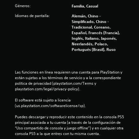
s
Géneros:
Familia, Casual
t
Idiomas de pantalla:
Alemán, Chino -
Simplificado, Chino -
r
Tradicional, Coreano,
Español, Francés (Francia),
e
Inglés, Italiano, Japonés,
Neerlandés, Polaco,
l
Portugués (Brasil), Ruso
l
a
Las funciones en línea requieren una cuenta para PlayStation y 
están sujetas a los términos de servicio y a la correspondiente 
s
política de privacidad (playstation.com/Terms y 
playstation.com/legal/privacy-policy).
e
El software está sujeto a licencia 
n
(us.playstation.com/softwarelicense/sp).
u
Puedes descargar y reproducir este contenido en la consola PS5 
principal asociada a tu cuenta (a través de la configuración de 
n
“Uso compartido de consola y juego offline”) y en cualquier otra 
consola PS5 a la que entres con tu misma cuenta.