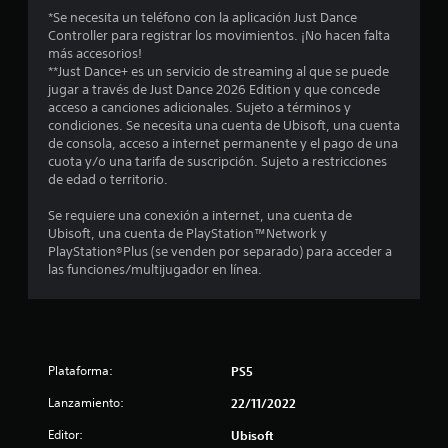
l
*Se necesita un teléfono con la aplicación Just Dance
Controller para registrar los movimientos. ¡No hacen falta
l
más accesorios!
**Just Dance+ es un servicio de streaming al que se puede
a
jugar a través de Just Dance 2026 Edition y que concede
acceso a canciones adicionales. Sujeto a términos y
s
condiciones. Se necesita una cuenta de Ubisoft, una cuenta
de consola, acceso a internet permanente y el pago de una
d
cuota y/o una tarifa de suscripción. Sujeto a restricciones
de edad o territorio.
e
Se requiere una conexión a internet, una cuenta de
c
Ubisoft, una cuenta de PlayStation™Network y
PlayStation®Plus (se venden por separado) para acceder a
i
las funciones/multijugador en línea.
n
c
Plataforma:
PS5
o
Lanzamiento:
22/11/2022
e
Editor:
Ubisoft