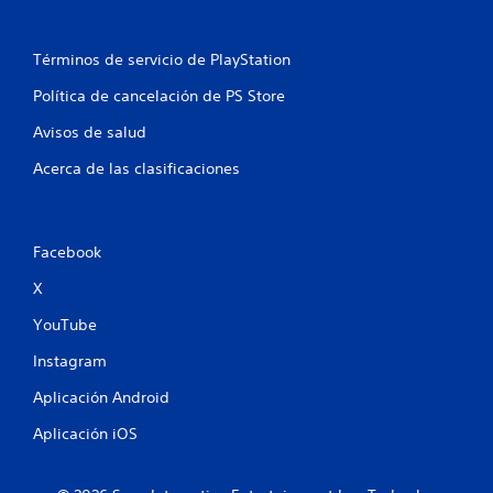
c
a
Términos de servicio de PlayStation
l
Política de cancelación de PS Store
i
Avisos de salud
f
Acerca de las clasificaciones
i
c
Facebook
a
X
c
YouTube
i
Instagram
Aplicación Android
o
Aplicación iOS
n
e