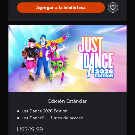
J
i
Agregar a la biblioteca
u
f
s
i
t
c
D
a
E
a
c
d
n
i
i
c
o
c
e
n
i
e
ó
s
n
E
s
t
á
n
d
a
Edición Estándar
r
Just Dance 2026 Edition
Just Dance®+ - 1 mes de acceso
US$49.99