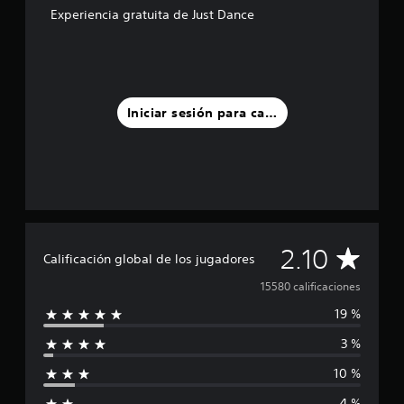
Experiencia gratuita de Just Dance
Iniciar sesión para calificar
C
2.10
Calificación global de los jugadores
a
15580 calificaciones
19 %
l
3 %
i
10 %
f
4 %