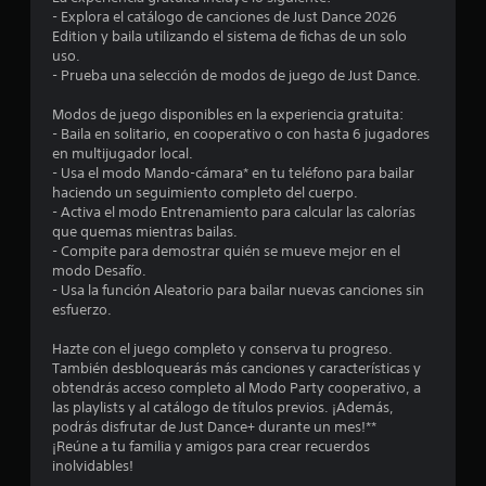
d
- Explora el catálogo de canciones de Just Dance 2026
Edition y baila utilizando el sistema de fichas de un solo
i
uso.
- Prueba una selección de modos de juego de Just Dance.
o
Modos de juego disponibles en la experiencia gratuita:
:
- Baila en solitario, en cooperativo o con hasta 6 jugadores
en multijugador local.
2
- Usa el modo Mando-cámara* en tu teléfono para bailar
haciendo un seguimiento completo del cuerpo.
.
- Activa el modo Entrenamiento para calcular las calorías
que quemas mientras bailas.
1
- Compite para demostrar quién se mueve mejor en el
modo Desafío.
- Usa la función Aleatorio para bailar nuevas canciones sin
e
esfuerzo.
s
Hazte con el juego completo y conserva tu progreso.
También desbloquearás más canciones y características y
t
obtendrás acceso completo al Modo Party cooperativo, a
las playlists y al catálogo de títulos previos. ¡Además,
r
podrás disfrutar de Just Dance+ durante un mes!**
¡Reúne a tu familia y amigos para crear recuerdos
e
inolvidables!