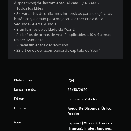
e
dispositivos) del lanzamiento, el Year 1 y el Year 2
e
s
n
- Todos los Élites
n
t
- 84 variantes de uniformes inmersivos para los ejércitos
t
t
o
británico y alemán para mejorar la experiencia de la
r
h
Segunda Guerra Mundial
a
o
r
- 8 uniformes de soldado de Year 2
d
r
- 2 diseños de armas de Year 2, aplicables a 10 y 4 armas
a
i
e
respectivamente
d
z
- 3 revestimientos de vehículos
e
o
l
- 33 artículos de recompensa de capítulo de Year 1
t
n
e
t
l
x
a
t
l
a
o
y
o
Plataforma:
PS4
v
s
v
e
o
Lanzamiento:
22/10/2020
r
e
z
t
Editor:
Electronic Arts Inc
.
i
n
c
Géneros:
Juego De Disparos, Único,
a
Acción
u
l
Voz:
Español (México), Francés
d
n
(Francia), Inglés, Japonés,
e