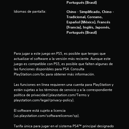
Portugués (Brasil)
c
t
a
Idiomas de pantalla:
Chino - Simplificado, Chino -
d
o
Tradicional, Coreano,
a
Español (México), Francés
j
t
(Francia), Inglés, Japonés,
o
Portugués (Brasil)
y
a
s
t
l
i
Para jugar a este juego en PS5, es posible que tengas que 
c
actualizar el software a la versión más reciente. Aunque este 
d
k
juego es compatible con PS5, es posible que falten algunas de 
a
las funciones disponibles para PS4. Consulta 
e
n
PlayStation.com/bc para obtener más información.
a
1
l
Las funciones en línea requieren una cuenta para PlayStation y 
ó
están sujetas a los términos de servicio y a la correspondiente 
g
0
política de privacidad (playstation.com/Terms y 
i
playstation.com/legal/privacy-policy).
c
5
o
El software está sujeto a licencia 
q
5
(us.playstation.com/softwarelicense/sp).
u
e
6
Tarifa única para jugar en el sistema PS4™ principal designado 
s