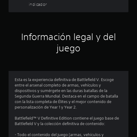
indicador
a
d
l
e
)
u
P
l
s
u
a
e
a
r
Información legal y del
d
l
e
s
a
juego
s
s
i
d
c
n
o
v
e
m
e
u
r
n
c
t
Esta es la experiencia definitiva de Battlefield V. Escoge
i
i
entre el arsenal completo de armas, vehículos y
c
i
r
dispositivos y sumérgete en las duras batallas de la
a
e
Segunda Guerra Mundial. Destaca en el campo de batalla
c
n
l
con la lista completa de Élites y el mejor contenido de
i
m
personalización de Year 1 y Year 2.
o
c
o
n
v
Battlefield™ V Definitive Edition contiene el juego base de
e
o
i
Battlefield V y la colección definitiva de contenido:
s
m
d
e
i
- Todo el contenido del juego (armas, vehículos y
e