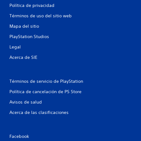
u
n
Política de privacidad
g
a
e
Términos de uso del sitio web
r
Mapa del sitio
s
s
i
PlayStation Studios
n
p
Legal
u
Acerca de SIE
l
s
a
c
Términos de servicio de PlayStation
i
o
Política de cancelación de PS Store
n
Avisos de salud
e
s
Acerca de las clasificaciones
r
á
p
i
Facebook
d