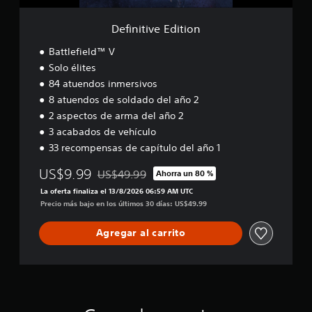
n
s
c
u
i
c
i
e
i
t
o
Definitive Edition
g
s
ó
i
n
n
e
o
n
s
Battlefield™ V
a
p
n
m
e
c
Solo élites
u
c
e
i
e
84 atuendos inmersivos
u
d
ó
d
8 atuendos de soldado del año 2
e
n
i
a
n
2 aspectos de arma del año 2
.
a
n
c
3 acabados de vehículo
n
o
i
í
t
33 recompensas de capítulo del año 1
S
a
r
e
e
s
l
US$9.99
US$49.99
i
Ahorra un 80 %
d
n
Rebajado del precio original de US$49.99
o
n
u
s
La oferta finaliza el 13/8/2026 06:59 AM UTC
s
r
d
Precio más bajo en los últimos 30 días: US$49.99
i
s
a
i
b
o
n
c
i
Agregar al carrito
n
t
a
i
l
e
d
d
i
t
o
o
d
o
s
r
a
d
a
o
d
P
t