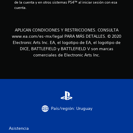
de la cuenta y en otros sistemas PS4™ al iniciar sesión con esa 
e
1
cuenta.
u
s
c
e
e
a
APLICAN CONDICIONES Y RESTRICCIONES. CONSULTA
n
e
www.ea.com/es-mx/legal PARA MÁS DETALLES. © 2020
l
l
Electronic Arts Inc. EA, el logotipo de EA, el logotipo de
j
DICE, BATTLEFIELD y BATTLEFIELD V son marcas
i
u
comerciales de Electronic Arts Inc.
e
f
g
o
i
.
c
S
a
e
p
c
u
País/región: Uruguay
e
i
d
e
o
Asistencia
j