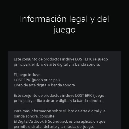
i
ó
Información legal y del
n
juego
p
r
o
Este conjunto de productos incluye LOST EPIC (el juego
principal), el libro de arte digital y la banda sonora.
m
El juego incluye.
e
LOST EPIC (juego principal)
Libro de arte digital y banda sonora
d
Este conjunto de productos incluye LOST EPIC (juego
i
principal) y el libro de arte digital y la banda sonora.
o
Para más información sobre el libro de arte digital y la
banda sonora, consulte.
:
El Digital Artbook & Soundtrack es una aplicación que
permite disfrutar del arte y la música del juego.