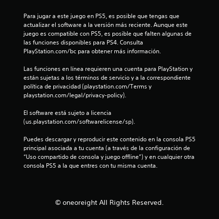
s
Para jugar a este juego en PS5, es posible que tengas que 
d
actualizar el software a la versión más reciente. Aunque este 
juego es compatible con PS5, es posible que falten algunas de 
e
las funciones disponibles para PS4. Consulta 
PlayStation.com/bc para obtener más información.
c
Las funciones en línea requieren una cuenta para PlayStation y 
i
están sujetas a los términos de servicio y a la correspondiente 
política de privacidad (playstation.com/Terms y 
n
playstation.com/legal/privacy-policy).
c
El software está sujeto a licencia 
(us.playstation.com/softwarelicense/sp).
o
Puedes descargar y reproducir este contenido en la consola PS5 
e
principal asociada a tu cuenta (a través de la configuración de 
“Uso compartido de consola y juego offline”) y en cualquier otra 
s
consola PS5 a la que entres con tu misma cuenta.
t
r
© oneoreight All Rights Reserved.