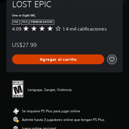
LOST EPIC
One or Eight INC.
PS4
PS5
PREMIUM EDITION
4.09
1.4 mil calificaciones
C
a
l
US$27.99
i
f
i
Agregar al carrito
c
a
c
i
ó
n
Lenguaje, Sangre, Violencia
p
r
o
m
Se requiere PS Plus para jugar online
e
d
Admite hasta 3 jugadores online que tengan PS Plus
i
o
Juego online opcional