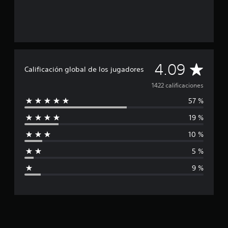
C
4.09
Calificación global de los jugadores
a
1422 calificaciones
57 %
l
19 %
i
10 %
f
5 %
i
9 %
c
a
c