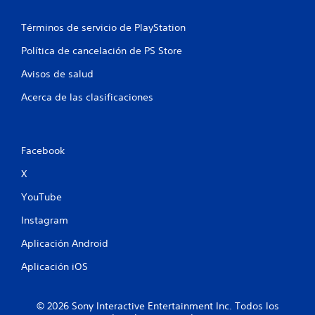
a
l
Términos de servicio de PlayStation
d
Política de cancelación de PS Store
Avisos de salud
e
Acerca de las clasificaciones
1
4
Facebook
2
X
2
YouTube
c
Instagram
a
Aplicación Android
l
Aplicación iOS
i
© 2026 Sony Interactive Entertainment Inc. Todos los
f