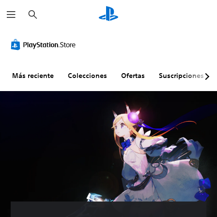
B
u
s
c
a
r
Más reciente
Colecciones
Ofertas
Suscripciones