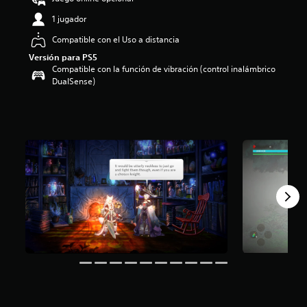
:
1 jugador
4
.
Compatible con el Uso a distancia
0
Versión para PS5
9
Compatible con la función de vibración (control inalámbrico
e
DualSense)
s
t
r
e
l
l
a
s
d
e
c
i
n
c
o
e
s
t
r