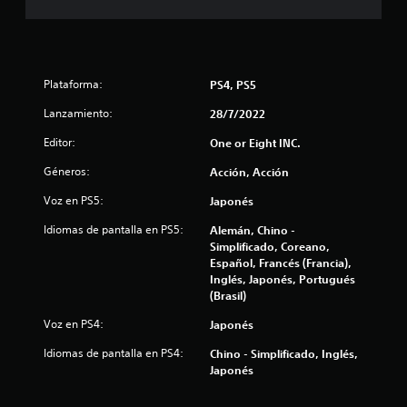
4
.
0
Plataforma:
PS4, PS5
9
Lanzamiento:
28/7/2022
e
Editor:
One or Eight INC.
Géneros:
Acción, Acción
s
Voz en PS5:
Japonés
t
Idiomas de pantalla en PS5:
Alemán, Chino -
r
Simplificado, Coreano,
Español, Francés (Francia),
e
Inglés, Japonés, Portugués
(Brasil)
l
Voz en PS4:
Japonés
l
Idiomas de pantalla en PS4:
Chino - Simplificado, Inglés,
Japonés
a