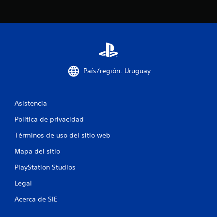
e
l
l
a
País/región: Uruguay
s
e
Asistencia
n
Política de privacidad
u
Términos de uso del sitio web
n
Mapa del sitio
t
PlayStation Studios
o
Legal
t
Acerca de SIE