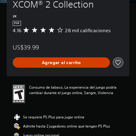
XCOM® 2 Collection
2K
PS4
4.16
28 mil calificaciones
C
a
l
US$39.99
i
f
i
Agregar al carrito
c
a
c
i
ó
Consumo de tabaco, La experiencia del juego podría
n
cambiar durante el juego online, Sangre, Violencia
p
r
o
m
Se requiere PS Plus para jugar online
e
d
Admite hasta 2 jugadores online que tengan PS Plus
i
o
Juego online opcional