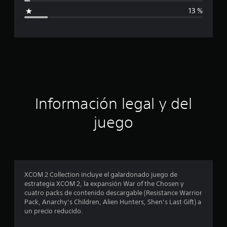
i
13 %
c
a
c
i
ó
Información legal y del
n
juego
p
r
o
XCOM 2 Collection incluye el galardonado juego de
estrategia XCOM 2, la expansión War of the Chosen y
m
cuatro packs de contenido descargable (Resistance Warrior
Pack, Anarchy’s Children, Alien Hunters, Shen’s Last Gift) a
e
un precio reducido.