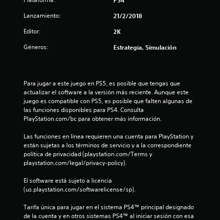
e
PS4
l
Lanzamiento:
21/2/2018
Editor:
2K
l
Géneros:
Estrategia, Simulación
a
s
Para jugar a este juego en PS5, es posible que tengas que 
d
actualizar el software a la versión más reciente. Aunque este 
juego es compatible con PS5, es posible que falten algunas de 
e
las funciones disponibles para PS4. Consulta 
PlayStation.com/bc para obtener más información.
c
Las funciones en línea requieren una cuenta para PlayStation y 
i
están sujetas a los términos de servicio y a la correspondiente 
política de privacidad (playstation.com/Terms y 
n
playstation.com/legal/privacy-policy).
c
El software está sujeto a licencia 
(us.playstation.com/softwarelicense/sp).
o
Tarifa única para jugar en el sistema PS4™ principal designado 
e
de la cuenta y en otros sistemas PS4™ al iniciar sesión con esa 