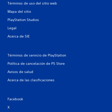
Términos de uso del sitio web
t
Mapa del sitio
o
PlayStation Studios
t
Legal
a
Acerca de SIE
l
d
Términos de servicio de PlayStation
e
Política de cancelación de PS Store
2
Avisos de salud
8
Acerca de las clasificaciones
3
6
Facebook
X
8