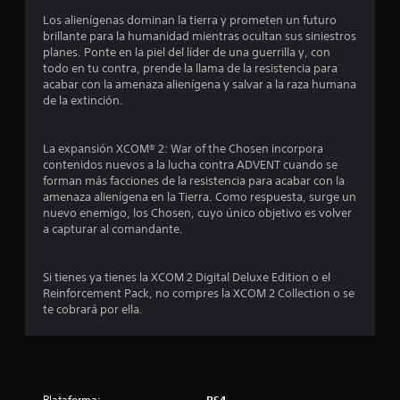
d
Los alienígenas dominan la tierra y prometen un futuro
i
brillante para la humanidad mientras ocultan sus siniestros
planes. Ponte en la piel del líder de una guerrilla y, con
o
todo en tu contra, prende la llama de la resistencia para
acabar con la amenaza alienígena y salvar a la raza humana
:
de la extinción.
4
La expansión XCOM® 2: War of the Chosen incorpora
.
contenidos nuevos a la lucha contra ADVENT cuando se
forman más facciones de la resistencia para acabar con la
1
amenaza alienígena en la Tierra. Como respuesta, surge un
nuevo enemigo, los Chosen, cuyo único objetivo es volver
a capturar al comandante.
6
e
Si tienes ya tienes la XCOM 2 Digital Deluxe Edition o el
Reinforcement Pack, no compres la XCOM 2 Collection o se
s
te cobrará por ella.
t
r
Plataforma: