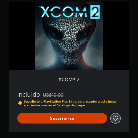
X
C
O
M
®
2
XCOM® 2
Incluido
US$19.99
Rebajado del precio original de US$19.99
Suscríbete a PlayStation Plus Extra para acceder a este juego
y a cientos más en el Catálogo de juegos
Suscribirse