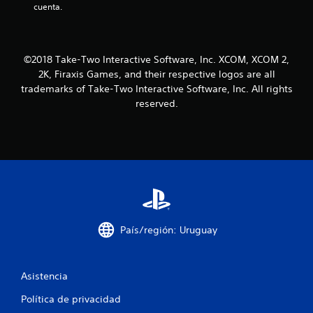
cuenta.
s
t
©2018 Take-Two Interactive Software, Inc. XCOM, XCOM 2,
r
2K, Firaxis Games, and their respective logos are all
trademarks of Take-Two Interactive Software, Inc. All rights
e
reserved.
l
l
a
s
e
País/región: Uruguay
n
Asistencia
u
Política de privacidad
n