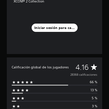
XCOM® 2 Collection
Iniciar sesión para calificar
C
4.16
Calificación global de los jugadores
a
28368 calificaciones
66 %
l
13 %
i
5 %
f
3 %