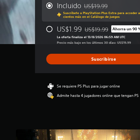
i
Incluido
US$19.99
Rebajado del precio origin
f
Suscríbete a PlayStation Plus Extra para acceder a
i
cientos más en el Catálogo de juegos
c
a
US$1.99
US$19.99
Ahorra un 90 
Rebajado del precio origin
c
La oferta finaliza el 13/8/2026 06:59 AM UTC
i
Precio más bajo en los últimos 30 días: US$19.99
ó
n
p
Suscribirse
r
o
m
e
d
Se requiere PS Plus para jugar online
i
Admite hasta 4 jugadores online que tengan PS 
o
:
3
.
8
7
e
s