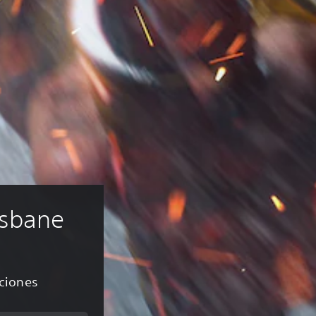
sbane
aciones