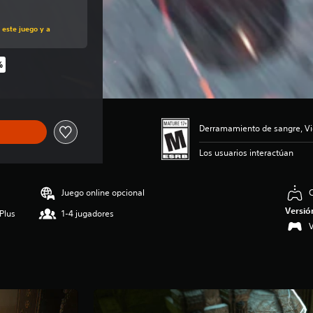
al de US$19.99
 este juego y a
%
al de US$19.99
Derramamiento de sangre, Vi
Los usuarios interactúan
Juego online opcional
C
Versió
Plus
1-4 jugadores
V