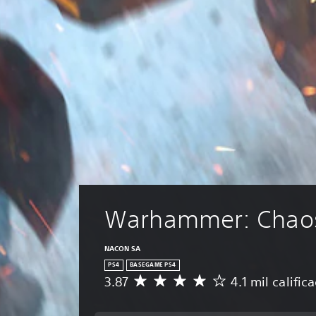
Warhammer: Chao
NACON SA
PS4
BASEGAME PS4
3.87
4.1 mil calific
C
a
l