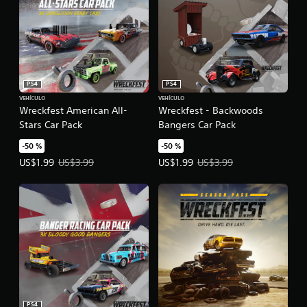
PS4
PS4
VEHÍCULO
VEHÍCULO
Wreckfest American All-
Wreckfest - Backwoods
Stars Car Pack
Bangers Car Pack
-50 %
-50 %
Precio de la oferta: US$1.99. Precio original: US$3.99.
Precio de la oferta: US$1.99. Prec
US$1.99
US$3.99
US$1.99
US$3.99
PS4