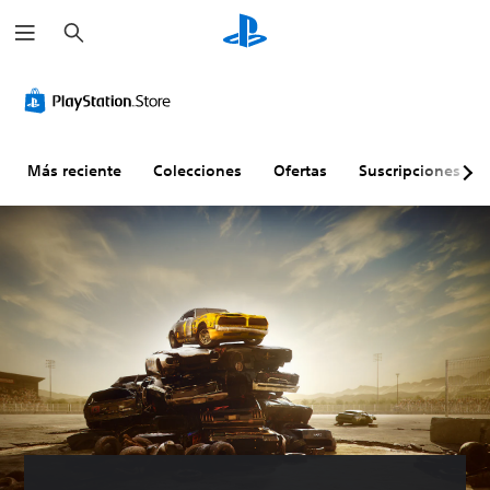
B
u
s
c
a
r
Más reciente
Colecciones
Ofertas
Suscripciones