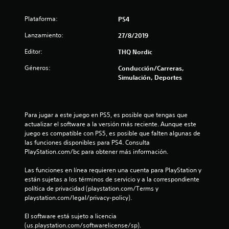
s
Plataforma:
PS4
d
Lanzamiento:
27/8/2019
e
Editor:
THQ Nordic
c
Géneros:
Conducción/Carreras,
Simulación, Deportes
i
n
Para jugar a este juego en PS5, es posible que tengas que 
c
actualizar el software a la versión más reciente. Aunque este 
juego es compatible con PS5, es posible que falten algunas de 
o
las funciones disponibles para PS4. Consulta 
PlayStation.com/bc para obtener más información.
e
Las funciones en línea requieren una cuenta para PlayStation y 
s
están sujetas a los términos de servicio y a la correspondiente 
política de privacidad (playstation.com/Terms y 
t
playstation.com/legal/privacy-policy).
El software está sujeto a licencia 
r
(us.playstation.com/softwarelicense/sp).