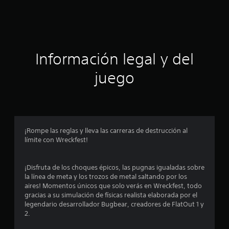
c
i
ó
Información legal y del
n
juego
p
r
o
¡Rompe las reglas y lleva las carreras de destrucción al
límite con Wreckfest!
m
e
¡Disfruta de los choques épicos, las pugnas igualadas sobre
la línea de meta y los trozos de metal saltando por los
d
aires! Momentos únicos que solo verás en Wreckfest, todo
gracias a su simulación de físicas realista elaborada por el
i
legendario desarrollador Bugbear, creadores de FlatOut 1 y
2.
o