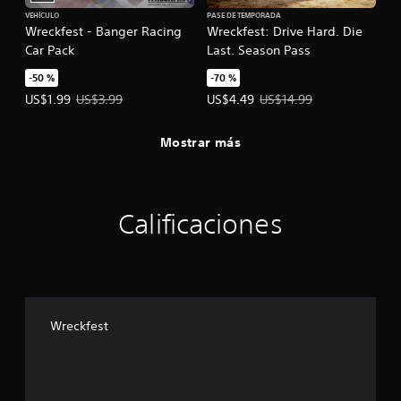
VEHÍCULO
PASE DE TEMPORADA
Wreckfest - Banger Racing
Wreckfest: Drive Hard. Die
Car Pack
Last. Season Pass
-50 %
-70 %
Precio de la oferta: US$1.99. Precio original: US$3.99.
Precio de la oferta: US$4.49. Prec
US$1.99
US$3.99
US$4.49
US$14.99
Mostrar más
Calificaciones
Wreckfest