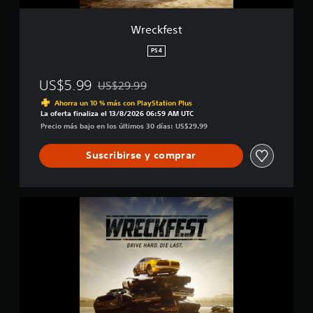
Wreckfest
PS4
US$5.99
US$29.99
Rebajado del precio original de US$29.99
Ahorra un 10 % más con PlayStation Plus
La oferta finaliza el 13/8/2026 06:59 AM UTC
Precio más bajo en los últimos 30 días: US$29.99
Suscribirse y comprar
V
e
r
s
i
ó
n
d
e