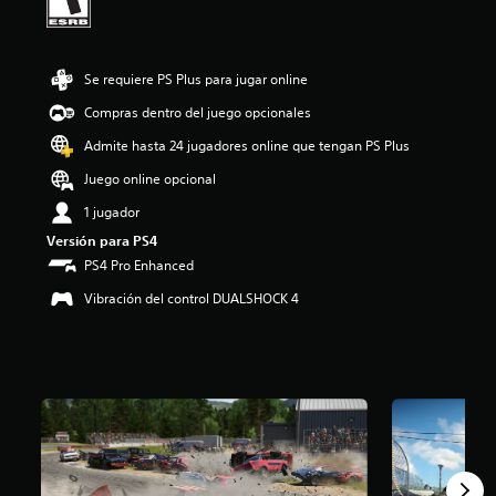
:
4
.
4
Se requiere PS Plus para jugar online
e
Compras dentro del juego opcionales
s
t
Admite hasta 24 jugadores online que tengan PS Plus
r
e
Juego online opcional
l
1 jugador
l
a
Versión para PS4
s
PS4 Pro Enhanced
d
e
Vibración del control DUALSHOCK 4
c
i
n
c
o
e
s
t
r
e