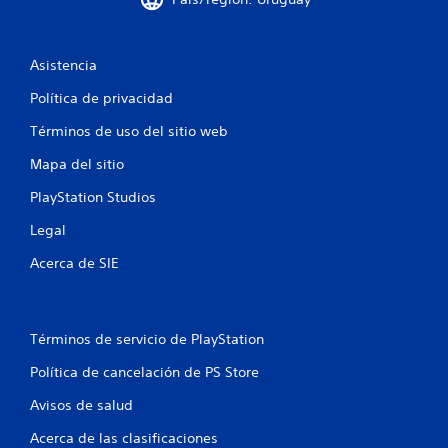
a
l
Asistencia
d
Política de privacidad
e
Términos de uso del sitio web
1
Mapa del sitio
2
PlayStation Studios
Legal
4
Acerca de SIE
8
8
Términos de servicio de PlayStation
c
Política de cancelación de PS Store
a
Avisos de salud
l
Acerca de las clasificaciones