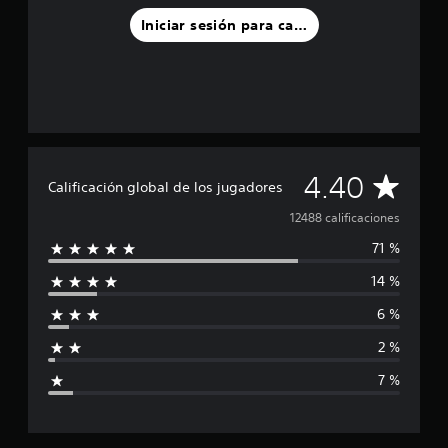
Iniciar sesión para calificar
C
4.40
Calificación global de los jugadores
a
12488 calificaciones
71 %
l
14 %
i
6 %
f
2 %
i
7 %
c
a