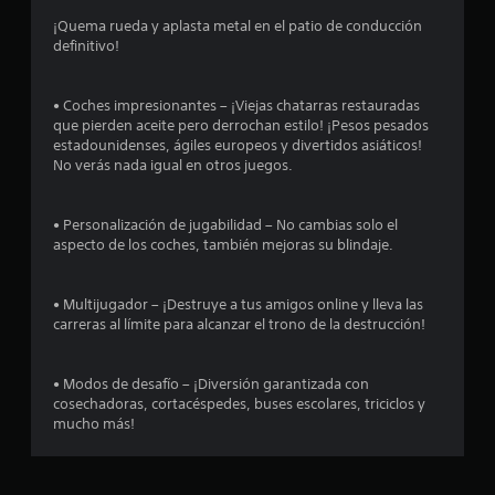
:
¡Quema rueda y aplasta metal en el patio de conducción
definitivo!
4
.
• Coches impresionantes – ¡Viejas chatarras restauradas
que pierden aceite pero derrochan estilo! ¡Pesos pesados
4
estadounidenses, ágiles europeos y divertidos asiáticos!
No verás nada igual en otros juegos.
e
• Personalización de jugabilidad – No cambias solo el
s
aspecto de los coches, también mejoras su blindaje.
t
• Multijugador – ¡Destruye a tus amigos online y lleva las
r
carreras al límite para alcanzar el trono de la destrucción!
e
• Modos de desafío – ¡Diversión garantizada con
l
cosechadoras, cortacéspedes, buses escolares, triciclos y
mucho más!
l
a