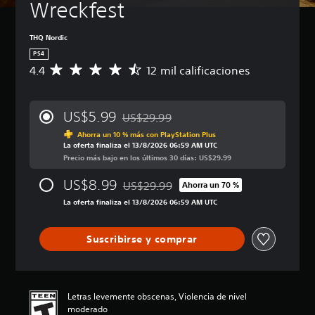
Wreckfest
THQ Nordic
PS4
4.4
12 mil calificaciones
C
a
l
i
US$5.99
US$29.99
f
Rebajado del precio original de US$29.99
i
Ahorra un 10 % más con PlayStation Plus
La oferta finaliza el 13/8/2026 06:59 AM UTC
c
Precio más bajo en los últimos 30 días: US$29.99
a
c
US$8.99
US$29.99
i
Ahorra un 70 %
Rebajado del precio original de US$29.99
ó
La oferta finaliza el 13/8/2026 06:59 AM UTC
n
p
r
Suscribirse y comprar
o
m
e
d
Letras levemente obscenas, Violencia de nivel
i
moderado
o