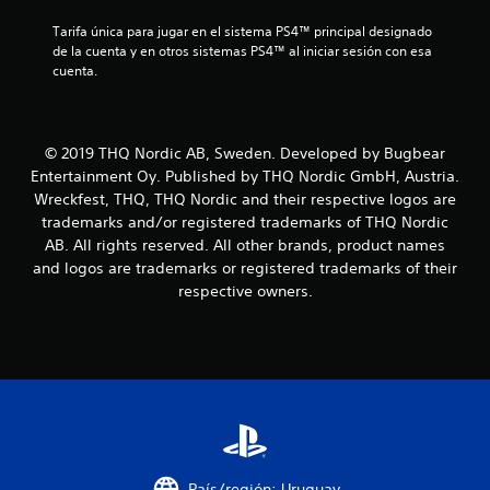
e
Tarifa única para jugar en el sistema PS4™ principal designado 
de la cuenta y en otros sistemas PS4™ al iniciar sesión con esa 
l
cuenta.
l
a
© 2019 THQ Nordic AB, Sweden. Developed by Bugbear
s
Entertainment Oy. Published by THQ Nordic GmbH, Austria.
Wreckfest, THQ, THQ Nordic and their respective logos are
e
trademarks and/or registered trademarks of THQ Nordic
AB. All rights reserved. All other brands, product names
n
and logos are trademarks or registered trademarks of their
respective owners.
u
n
t
o
t
País/región: Uruguay