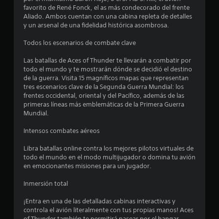
t
favorito de René Fonck, el as más condecorado del frente
l
i
Aliado. Ambos cuentan con una cabina repleta de detalles
c
y un arsenal de una fidelidad histórica asombrosa.
a
a
l
Todos los escenarios de combate clave
s
d
e
Las batallas de Aces of Thunder te llevarán a combatir por
e
c
todo el mundo y te mostrarán dónde se decidió el destino
a
de la guerra. Visita 15 magníficos mapas que representan
n
d
tres escenarios clave de la Segunda Guerra Mundial: los
a
frentes occidental, oriental y del Pacífico, además de las
u
j
primeras líneas más emblemáticas de la Primera Guerra
o
Mundial.
n
y
s
Intensos combates aéreos
t
t
i
Libra batallas online contra los mejores pilotos virtuales de
c
todo el mundo en el modo multijugador o domina tu avión
o
k
en emocionantes misiones para un jugador.
a
t
n
Inmersión total
a
a
l
¡Entra en una de las detalladas cabinas interactivas y
ó
controla el avión literalmente con tus propias manos! Aces
l
g
of Thunder también te permitirá pasear por el hangar