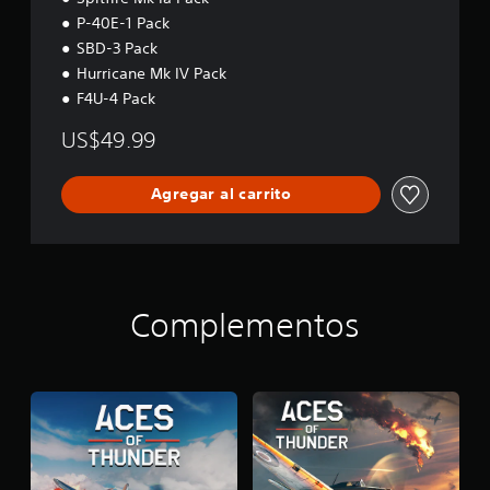
e
s
P-40E-1 Pack
(
p
SBD-3 Pack
a
a
Hurricane Mk IV Pack
v
u
s
a
F4U-4 Pack
a
n
r
US$49.99
z
e
a
l
d
j
Agregar al carrito
a
u
)
e
g
P
o
u
e
e
n
d
Complementos
c
e
u
s
a
a
l
j
q
u
u
s
i
t
e
a
r