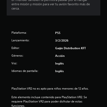
i
entre misión y misión para ver tu avión favorito más de
d
c
cerca.
o
e
q
u
2
e
s
1
Plataforma:
PS5
e
u
Lanzamiento:
3/2/2026
0
s
e
Editor:
Gaijin Distribution KFT
2
e
Géneros:
n
Acción
c
e
Voz:
Inglés
l
a
j
Idiomas de pantalla:
Inglés
u
l
e
g
i
o
PlayStation VR2 no es apto para niños menores de 12 años.
.
f
Este elemento incluye contenido para PlayStation VR2. Se 
S
requiere PlayStation VR2 para poder disfrutar de estas 
i
funciones.
e