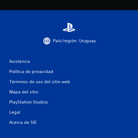
u
l
s
a
d
o
s
País/región: Uruguay
b
o
t
Asistencia
o
n
Política de privacidad
e
Términos de uso del sitio web
s
P
Mapa del sitio
u
e
PlayStation Studios
d
Legal
e
s
Acerca de SIE
j
u
g