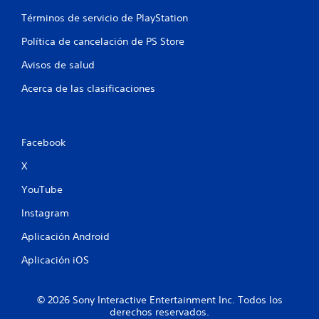
a
Términos de servicio de PlayStation
r
y
Política de cancelación de PS Store
d
e
Avisos de salud
s
p
Acerca de las clasificaciones
l
a
z
a
Facebook
r
t
X
e
p
YouTube
o
r
Instagram
l
o
Aplicación Android
s
Aplicación iOS
m
e
n
© 2026 Sony Interactive Entertainment Inc. Todos los
ú
derechos reservados.
s