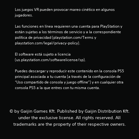
p
c
Los juegos VR pueden provocar mareo cinético en algunos 
u
jugadores.
a
e
d
Las funciones en línea requieren una cuenta para PlayStation y 
c
e
están sujetas a los términos de servicio y a la correspondiente 
j
política de privacidad (playstation.com/Terms y 
i
u
playstation.com/legal/privacy-policy).
g
o
El software está sujeto a licencia 
a
(us.playstation.com/softwarelicense/sp).
r
n
s
Puedes descargar y reproducir este contenido en la consola PS5 
i
e
principal asociada a tu cuenta (a través de la configuración de 
n
“Uso compartido de consola y juego offline”) y en cualquier otra 
m
s
consola PS5 a la que entres con tu misma cuenta.
a
n
t
e
© by Gaijin Games Kft. Published by Gaijin Distribution Kft.
n
under the exclusive license. All rights reserved. All
e
trademarks are the property of their respective owners.
r
p