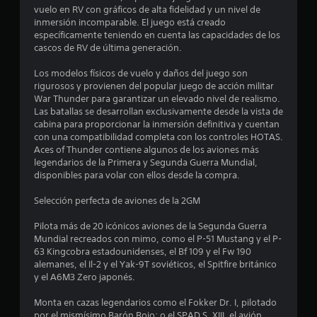
d
l
vuelo en RV con gráficos de alta fidelidad y un nivel de
e
m
inmersión incomparable. El juego está creado
o
específicamente teniendo en cuenta las capacidades de los
v
cascos de RV de última generación.
c
i
m
Los modelos físicos de vuelo y daños del juego son
i
i
rigurosos y provienen del popular juego de acción militar
e
War Thunder para garantizar un elevado nivel de realismo.
n
n
Las batallas se desarrollan exclusivamente desde la vista de
t
cabina para proporcionar la inmersión definitiva y cuentan
c
o
con una compatibilidad completa con los controles HOTAS.
h
Aces of Thunder contiene algunos de los aviones más
o
o
legendarios de la Primera y Segunda Guerra Mundial,
r
disponibles para volar con ellos desde la compra.
e
i
z
Selección perfecta de aviones de la 2GM
s
o
n
Pilota más de 20 icónicos aviones de la Segunda Guerra
t
t
Mundial recreados con mimo, como el P-51 Mustang y el P-
a
63 Kingcobra estadounidenses, el Bf 109 y el Fw 190
r
l
alemanes, el Il-2 y el Yak-9T soviéticos, el Spitfire británico
y
y el A6M3 Zero japonés.
e
v
e
Monta en cazas legendarios como el Fokker Dr. I, pilotado
l
r
por el mismísimo Barón Rojo; o el SPAD S. XIII, el avión