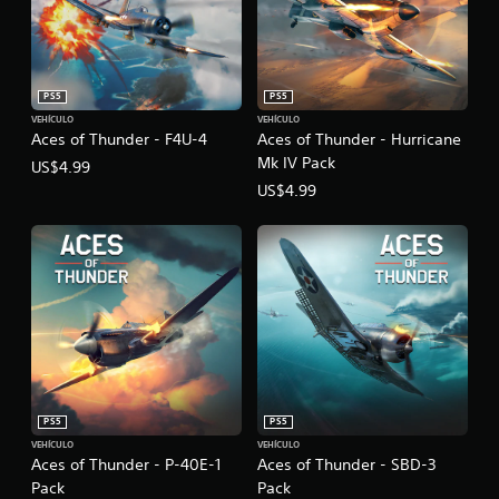
r
m
l
o
a
m
s
e
e
n
PS5
PS5
n
t
s
VEHÍCULO
VEHÍCULO
Aces of Thunder - F4U-4
Aces of Thunder - Hurricane
o
i
d
b
Mk IV Pack
US$4.99
u
i
US$4.99
r
l
a
i
n
d
t
a
e
d
e
h
l
o
g
r
a
i
m
z
e
o
p
n
PS5
PS5
l
t
VEHÍCULO
VEHÍCULO
a
a
Aces of Thunder - P-40E-1
Aces of Thunder - SBD-3
y
l
Pack
Pack