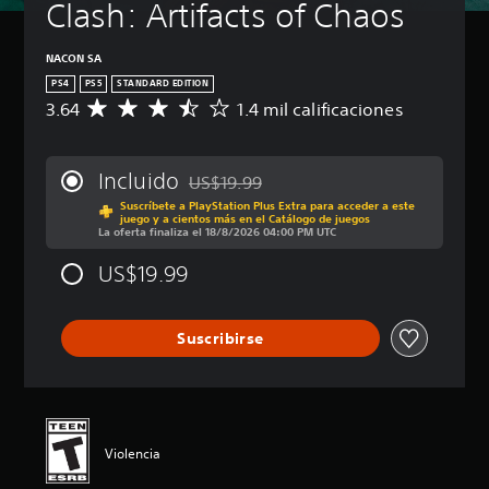
Clash: Artifacts of Chaos
NACON SA
PS4
PS5
STANDARD EDITION
3.64
1.4 mil calificaciones
C
a
l
i
Incluido
US$19.99
f
Rebajado del precio original de US$19.99
Suscríbete a PlayStation Plus Extra para acceder a este
i
juego y a cientos más en el Catálogo de juegos
c
La oferta finaliza el 18/8/2026 04:00 PM UTC
a
c
US$19.99
i
ó
n
Suscribirse
p
r
o
m
e
d
Violencia
i
o