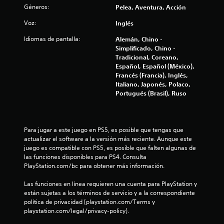
r
Géneros:
Pelea, Aventura, Acción
e
Voz:
Inglés
l
Idiomas de pantalla:
Alemán, Chino -
Simplificado, Chino -
l
Tradicional, Coreano,
Español, Español (México),
a
Francés (Francia), Inglés,
Italiano, Japonés, Polaco,
s
Portugués (Brasil), Ruso
e
n
Para jugar a este juego en PS5, es posible que tengas que 
actualizar el software a la versión más reciente. Aunque este 
u
juego es compatible con PS5, es posible que falten algunas de 
las funciones disponibles para PS4. Consulta 
PlayStation.com/bc para obtener más información.
n
Las funciones en línea requieren una cuenta para PlayStation y 
t
están sujetas a los términos de servicio y a la correspondiente 
política de privacidad (playstation.com/Terms y 
o
playstation.com/legal/privacy-policy).