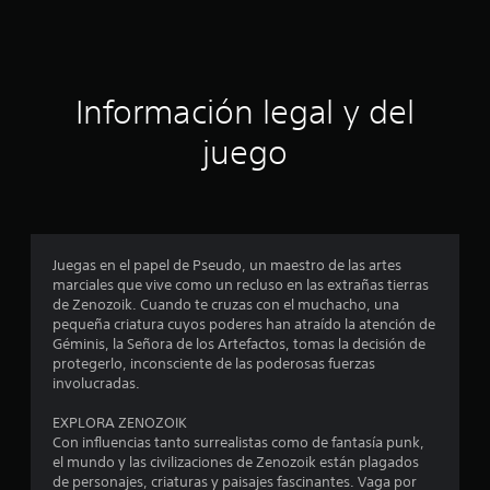
c
i
ó
Información legal y del
n
juego
p
r
o
Juegas en el papel de Pseudo, un maestro de las artes
marciales que vive como un recluso en las extrañas tierras
m
de Zenozoik. Cuando te cruzas con el muchacho, una
pequeña criatura cuyos poderes han atraído la atención de
e
Géminis, la Señora de los Artefactos, tomas la decisión de
protegerlo, inconsciente de las poderosas fuerzas
d
involucradas.
i
EXPLORA ZENOZOIK
Con influencias tanto surrealistas como de fantasía punk,
o
el mundo y las civilizaciones de Zenozoik están plagados
de personajes, criaturas y paisajes fascinantes. Vaga por