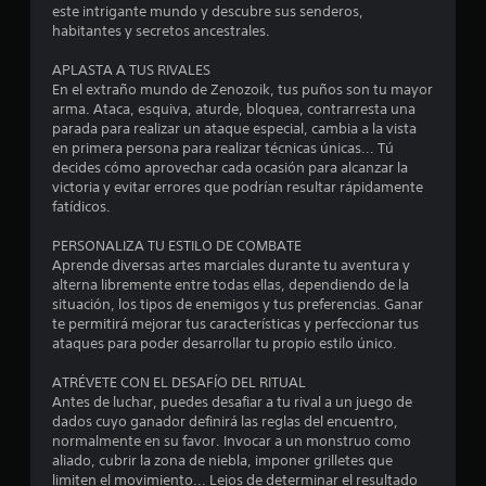
:
este intrigante mundo y descubre sus senderos,
habitantes y secretos ancestrales.
3
APLASTA A TUS RIVALES
.
En el extraño mundo de Zenozoik, tus puños son tu mayor
arma. Ataca, esquiva, aturde, bloquea, contrarresta una
6
parada para realizar un ataque especial, cambia a la vista
en primera persona para realizar técnicas únicas... Tú
decides cómo aprovechar cada ocasión para alcanzar la
4
victoria y evitar errores que podrían resultar rápidamente
fatídicos.
e
PERSONALIZA TU ESTILO DE COMBATE
s
Aprende diversas artes marciales durante tu aventura y
alterna libremente entre todas ellas, dependiendo de la
t
situación, los tipos de enemigos y tus preferencias. Ganar
te permitirá mejorar tus características y perfeccionar tus
r
ataques para poder desarrollar tu propio estilo único.
e
ATRÉVETE CON EL DESAFÍO DEL RITUAL
Antes de luchar, puedes desafiar a tu rival a un juego de
l
dados cuyo ganador definirá las reglas del encuentro,
normalmente en su favor. Invocar a un monstruo como
l
aliado, cubrir la zona de niebla, imponer grilletes que
limiten el movimiento... Lejos de determinar el resultado