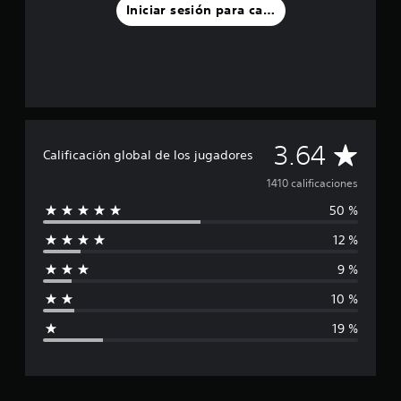
Iniciar sesión para calificar
C
3.64
Calificación global de los jugadores
a
1410 calificaciones
50 %
l
12 %
i
9 %
f
10 %
i
19 %
c
a