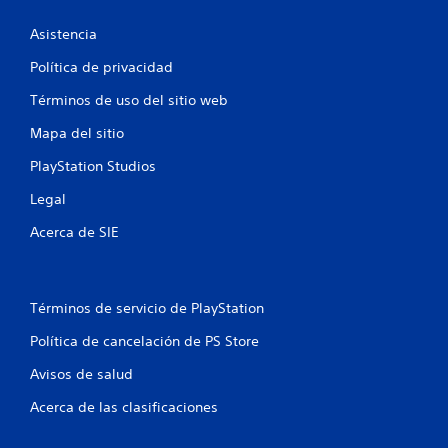
f
Asistencia
i
Política de privacidad
Términos de uso del sitio web
c
Mapa del sitio
a
PlayStation Studios
c
Legal
i
Acerca de SIE
o
n
Términos de servicio de PlayStation
e
Política de cancelación de PS Store
s
Avisos de salud
Acerca de las clasificaciones