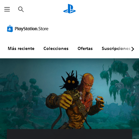
B
u
s
c
a
r
Más reciente
Colecciones
Ofertas
Suscripciones