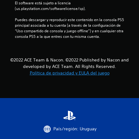
t
El software está sujeto a licencia 
(us.playstation.com/softwarelicense/sp).
a
Puedes descargar y reproducir este contenido en la consola PS5 
l
principal asociada a tu cuenta (a través de la configuración de 
“Uso compartido de consola y juego offline”) y en cualquier otra 
d
consola PS5 a la que entres con tu misma cuenta.
e
1
©2022 ACE Team & Nacon. ©2022 Published by Nacon and
developed by ACE Team. All Rights Reserved.
4
Política de privacidad y EULA del juego
1
0
c
a
l
País/región: Uruguay
i