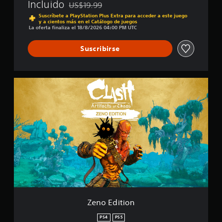
Incluido
US$19.99
i
Rebajado del precio original de US$19.99
Suscríbete a PlayStation Plus Extra para acceder a este juego
f
y a cientos más en el Catálogo de juegos
i
La oferta finaliza el 18/8/2026 04:00 PM UTC
c
a
Suscribirse
c
i
o
n
Z
e
e
s
n
o
E
d
i
t
i
o
n
Zeno Edition
PS4
PS5