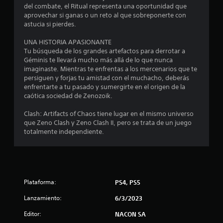
a
del combate, el Ritual representa una oportunidad que
aprovechar si ganas o un reto al que sobreponerte con
s
astucia si pierdes.
d
UNA HISTORIA APASIONANTE
Tu búsqueda de los grandes artefactos para derrotar a
e
Géminis te llevará mucho más allá de lo que nunca
imaginaste. Mientras te enfrentas a los mercenarios que te
c
persiguen y forjas tu amistad con el muchacho, deberás
enfrentarte a tu pasado y sumergirte en el origen de la
i
caótica sociedad de Zenozoik.
n
Clash: Artifacts of Chaos tiene lugar en el mismo universo
que Zeno Clash y Zeno Clash II, pero se trata de un juego
c
totalmente independiente.
o
e
Plataforma:
PS4, PS5
s
Lanzamiento:
6/3/2023
t
Editor:
NACON SA