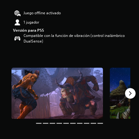
:
3
Juego offline activado
.
6
1 jugador
4
Versión para PS5
e
Compatible con la función de vibración (control inalámbrico
s
DualSense)
t
r
e
l
l
a
s
d
e
c
i
n
c
o
e
s
t
r