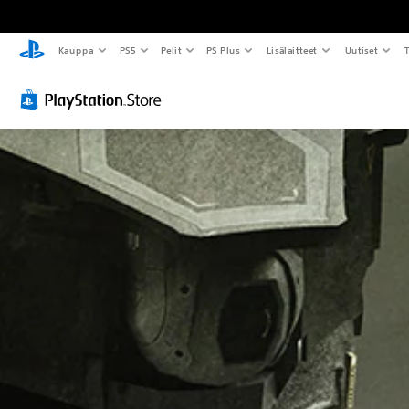
Kauppa
PS5
Pelit
PS Plus
Lisälaitteet
Uutiset
T