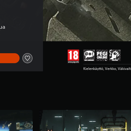
lua
Kielenkäyttö, Verkko, Väkival