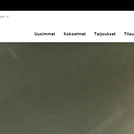
uki
Uusimmat
Kokoelmat
Tarjoukset
Tila