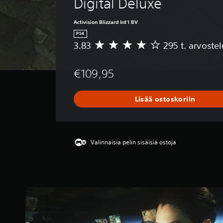
Digital Deluxe
Activision Blizzard Int'l BV
PS4
3.83
295 t. arvoste
K
e
s
€109,95
k
i
a
Lisää ostoskoriin
r
v
o
3
.
Valinnaisia pelin sisäisiä ostoja
8
3
t
ä
h
t
e
ä