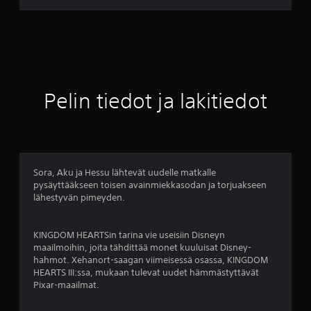
v
o
4
.
Pelin tiedot ja lakitiedot
6
3
t
Sora, Aku ja Hessu lähtevät uudelle matkalle
pysäyttääkseen toisen avainmiekkasodan ja torjuakseen
ä
lähestyvän pimeyden.
h
KINGDOM HEARTSin tarina vie useisiin Disneyn
t
maailmoihin, joita tähdittää monet kuuluisat Disney-
hahmot. Xehanort-saagan viimeisessä osassa, KINGDOM
e
HEARTS III:ssa, mukaan tulevat uudet hämmästyttävät
Pixar-maailmat.
ä