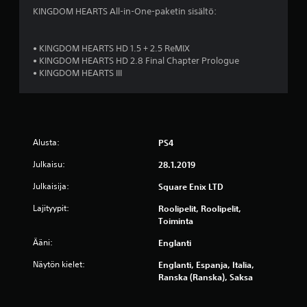
v
KINGDOM HEARTS All-in-One-paketin sisältö:
i
• KINGDOM HEARTS HD 1.5 + 2.5 ReMIX
i
• KINGDOM HEARTS HD 2.8 Final Chapter Prologue
• KINGDOM HEARTS III
d
e
s
Alusta:
PS4
t
Julkaisu:
28.1.2019
ä
Julkaisija:
Square Enix LTD
Lajityypit:
Roolipelit, Roolipelit,
(
Toiminta
3
Ääni:
Englanti
4
Näytön kielet:
Englanti, Espanja, Italia,
Ranska (Ranska), Saksa
4