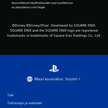
)
täysimittaiset käyttöoikeudet ovat osoitteessa 
eu.playstation.com/legal.
©Disney ©Disney/Pixar. Developed by SQUARE ENIX.
SQUARE ENIX and the SQUARE ENIX logo are registered
trademarks or trademarks of Square Enix Holdings Co., Ltd.
Maa/asuinalue: Suomi
Tuki
Tietosuoja ja evästeet