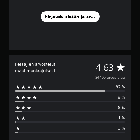
Kirjaudu sisään ja arvostele
Pelaajien arvostelut
K
4.63
maailmanlaajuisesti
e
34405 arvostelua
82 %
s
8 %
k
6 %
i
1 %
a
3 %
r