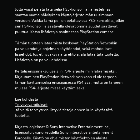
0
Jotta voisit pelata tätä peliä PS5-konsolilla, järjestelmäsi 
5
saattaa vaatia päivityksen käyttöjärjestelmän uusimpaan 
versioon. Vaikka tämä peli on pelattavissa PS5-konsolilla, jotkin 
a
sen PS4-konsolilla saatavilla olevat ominaisuudet saattavat 
puuttua. Katso lisätietoja osoitteessa PlayStation.com/bc.
r
Tämän tuotteen lataamista koskevat PlayStation Networkin 
palveluehdot ja ohjelman käyttöehdot, sekä mahdolliset 
v
lisäehdot. Jos et hyväksy näitä ehtoja, älä lataa tätä tuotetta. 
Lisätietoja on palveluehdoissa.
o
Kertalisenssimaksu useisiin PS4-järjestelmiin lataamiseksi. 
s
Kirjautuminen PlayStation Network-verkkoon ei ole tarpeen 
tämän käyttämiseksi ensisijaisessa PS4:ssä, mutta on tarpeen 
t
muissa PS4-järjestelmissä käyttämiseksi.
e
Lue kohdasta 
Terveysvaroitukset
l
 tärkeitä terveyteen liittyviä tietoja ennen kuin käytät tätä 
tuotetta.
u
Kirjasto-ohjelmat © Sony Interactive Entertainment Inc., 
a
lisensoitu yksinoikeudella Sony Interactive Entertainment 
Europelle. Käyttö on ohjelmiston käyttöehtojen alaista, 