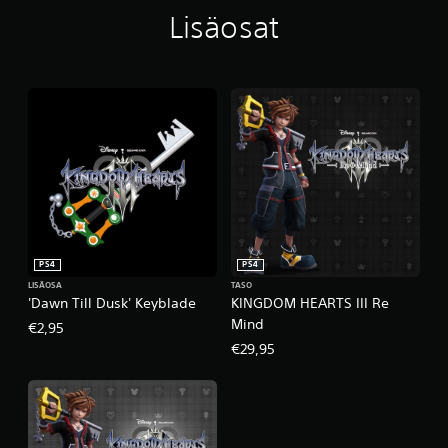
Lisäosat
PS4
PS4
LISÄOSA
TASO
'Dawn Till Dusk' Keyblade
KINGDOM HEARTS III Re
Mind
€2,95
€29,95