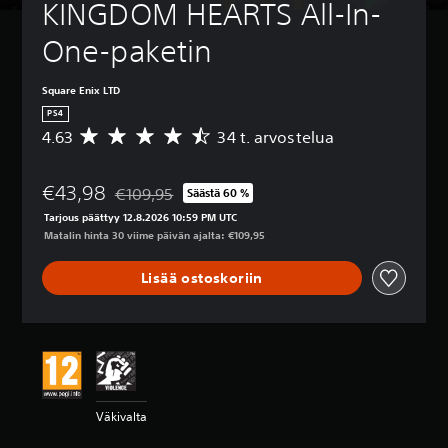
KINGDOM HEARTS All-In-
One-paketin
Square Enix LTD
PS4
4.63
34 t. arvostelua
K
e
s
€43,98
k
€109,95
Säästä 60 %
Alennettu alkuperäisestä hinnasta €109,95
i
Tarjous päättyy 12.8.2026 10:59 PM UTC
a
Matalin hinta 30 viime päivän ajalta: €109,95
r
v
Lisää ostoskoriin
o
4
.
6
3
t
ä
h
Väkivalta
t
e