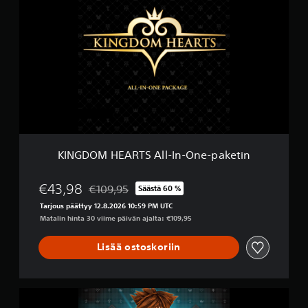
I
o
N
n
G
D
O
M
H
E
A
R
T
S
A
KINGDOM HEARTS All-In-One-paketin
l
l
-
€43,98
€109,95
Säästä 60 %
Alennettu alkuperäisestä hinnasta €109,95
I
Tarjous päättyy 12.8.2026 10:59 PM UTC
n
Matalin hinta 30 viime päivän ajalta: €109,95
-
O
Lisää ostoskoriin
n
e
-
p
K
a
I