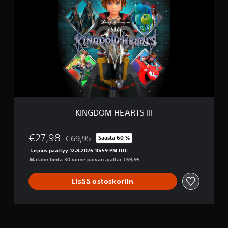
k
N
e
G
t
D
i
O
n
M
H
E
A
R
T
S
I
KINGDOM HEARTS III
I
I
€27,98
€69,95
Säästä 60 %
Alennettu alkuperäisestä hinnasta €69,95
Tarjous päättyy 12.8.2026 10:59 PM UTC
Matalin hinta 30 viime päivän ajalta: €69,95
Lisää ostoskoriin