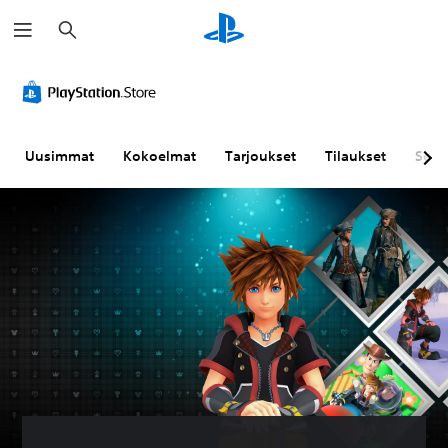
H
a
k
u
Uusimmat
Kokoelmat
Tarjoukset
Tilaukset
Sela