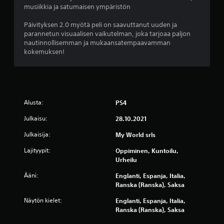
musiikkia ja satumaisen ympäristön
Päivityksen 2.0 myötä peli on saavuttanut uuden ja
parannetun visuaalisen vaikutelman, joka tarjoaa paljon
nautinnollisemman ja mukaansatempaavamman
kokemuksen!
Alusta:
PS4
Julkaisu:
28.10.2021
Julkaisija:
My World srls
Lajityypit:
Oppiminen, Kuntoilu,
Urheilu
Ääni:
Englanti, Espanja, Italia,
Ranska (Ranska), Saksa
Näytön kielet:
Englanti, Espanja, Italia,
Ranska (Ranska), Saksa