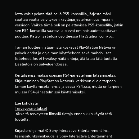
Jotta voisit pelata tätä peliä PS5-konsolilla, järjestelmäsi 
saattaa vaatia päivityksen käyttöjärjestelmän uusimpaan 
versioon. Vaikka tämä peli on pelattavissa PS5-konsolilla, jotkin 
sen PS4-konsolilla saatavilla olevat ominaisuudet saattavat 
puuttua. Katso lisätietoja osoitteessa PlayStation.com/bc.
Tämän tuotteen lataamista koskevat PlayStation Networkin 
palveluehdot ja ohjelman käyttöehdot, sekä mahdolliset 
lisäehdot. Jos et hyväksy näitä ehtoja, älä lataa tätä tuotetta. 
Lisätietoja on palveluehdoissa.
Kertalisenssimaksu useisiin PS4-järjestelmiin lataamiseksi. 
Kirjautuminen PlayStation Network-verkkoon ei ole tarpeen 
tämän käyttämiseksi ensisijaisessa PS4:ssä, mutta on tarpeen 
muissa PS4-järjestelmissä käyttämiseksi.
Lue kohdasta 
Terveysvaroitukset
 tärkeitä terveyteen liittyviä tietoja ennen kuin käytät tätä 
tuotetta.
Kirjasto-ohjelmat © Sony Interactive Entertainment Inc., 
lisensoitu yksinoikeudella Sony Interactive Entertainment 