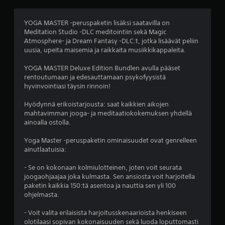
s
YOGA MASTER -peruspaketin lisäksi saatavilla on
t
Meditation Studio -DLC meditointiin sekä Magic
Atmosphere- ja Dream Fantasy -DLC:t, jotka lisäävät peliin
ä
uusia, upeita maisemia ja raikkaita musiikkikappaleita.
(
YOGA MASTER Deluxe Edition Bundlen avulla pääset
rentoutumaan ja edesauttamaan psykofyysistä
2
hyvinvointiasi täysin rinnoin!
7
Hyödynnä erikoistarjousta: saat kaikkien aikojen
mahtavimman jooga- ja meditaatiokokemuksen yhdellä
0
ainoalla ostolla.
a
Yoga Master -peruspaketin ominaisuudet ovat genrelleen
ainutlaatuisia:
r
- Se on kokonaan kolmiulotteinen, joten voit seurata
v
joogaohjaajaa joka kulmasta. Sen ansiosta voit harjoitella
paketin kaikkia 150:tä asentoa ja nauttia sen yli 100
ohjelmasta.
o
- Voit valita erilaisista harjoitusskenaarioista henkiseen
s
olotilaasi sopivan kokonaisuuden sekä luoda loputtomasti