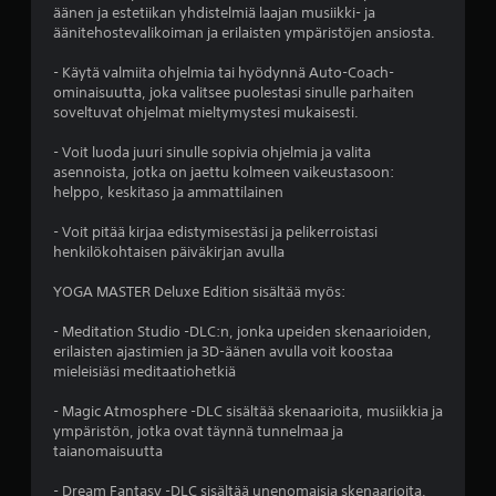
äänen ja estetiikan yhdistelmiä laajan musiikki- ja
t
äänitehostevalikoiman ja erilaisten ympäristöjen ansiosta.
e
- Käytä valmiita ohjelmia tai hyödynnä Auto-Coach-
ominaisuutta, joka valitsee puolestasi sinulle parhaiten
l
soveltuvat ohjelmat mieltymystesi mukaisesti.
u
- Voit luoda juuri sinulle sopivia ohjelmia ja valita
asennoista, jotka on jaettu kolmeen vaikeustasoon:
a
helppo, keskitaso ja ammattilainen
)
- Voit pitää kirjaa edistymisestäsi ja pelikerroistasi
henkilökohtaisen päiväkirjan avulla
YOGA MASTER Deluxe Edition sisältää myös:
- Meditation Studio -DLC:n, jonka upeiden skenaarioiden,
erilaisten ajastimien ja 3D-äänen avulla voit koostaa
mieleisiäsi meditaatiohetkiä
- Magic Atmosphere -DLC sisältää skenaarioita, musiikkia ja
ympäristön, jotka ovat täynnä tunnelmaa ja
taianomaisuutta
- Dream Fantasy -DLC sisältää unenomaisia skenaarioita,