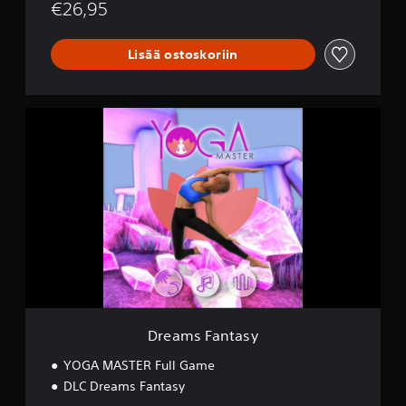
€26,95
Lisää ostoskoriin
D
r
e
a
m
s
F
a
n
t
a
s
y
Dreams Fantasy
YOGA MASTER Full Game
DLC Dreams Fantasy