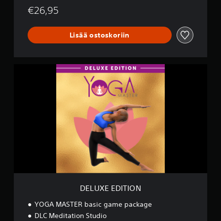
B
€26,95
u
n
d
Lisää ostoskoriin
l
e
D
E
L
U
X
E
E
D
I
T
I
O
N
DELUXE EDITION
YOGA MASTER basic game package
DLC Meditation Studio