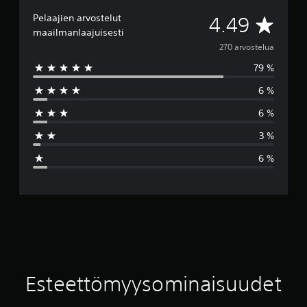
Pelaajien arvostelut
K
4.49
maailmanlaajuisesti
e
270 arvostelua
79 %
s
6 %
k
6 %
i
3 %
a
6 %
r
v
o
4
.
Esteettömyysominaisuudet
4