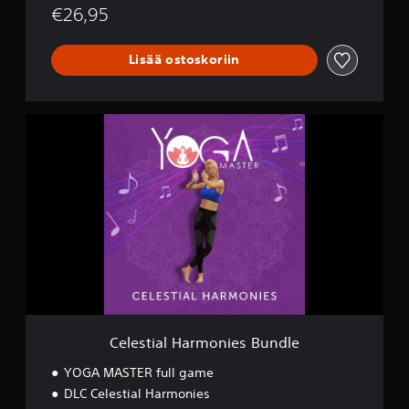
€26,95
Lisää ostoskoriin
C
e
l
e
s
t
i
a
l
H
a
r
m
o
Celestial Harmonies Bundle
n
i
YOGA MASTER full game
e
DLC Celestial Harmonies
s